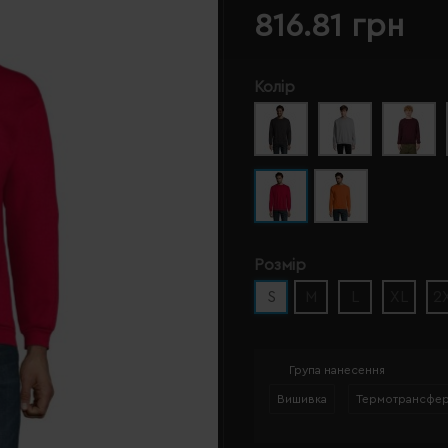
816.81 грн
Колір
Розмір
S
M
L
XL
2
Група нанесення
Вишивка
Термотрансфе