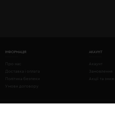
ІНФОРМАЦІЯ
АКАУНТ
Про нас
Акаунт
Доставка і оплата
Замовлення
Політика безпеки
Акції та зни
Умови договору
Copyright © 2020–2026 Євробізнес Україна All Rights Reserved