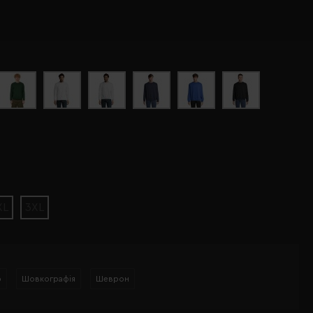
XL
3XL
р
Шовкографія
Шеврон