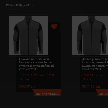
РЕКОМЕНДУЄМО
Двоколірний світшот на
Двоколірний світшо
блискавці жіночий Printer
блискавці жіночий P
Sweatvest антрацит/чорний -
Sweatvest антрацит
22620629390L
22620629390M
Модель:
2262062(Printer
Модель:
2262062(
Prime)
Prime)
3041.51 грн
3041.51 грн
ДЕТАЛЬНІШЕ...
ДЕТАЛ