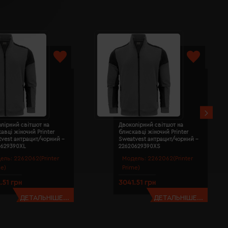
лірний світшот на
Двоколірний світшот на
авці жіночий Printer
блискавці жіночий Printer
vest антрацит/чорний -
Sweatvest антрацит/чорний -
0629390XL
22620629390XS
ель:
2262062(Printer
Модель:
2262062(Printer
me)
Prime)
.51 грн
3041.51 грн
ДЕТАЛЬНІШЕ...
ДЕТАЛЬНІШЕ...