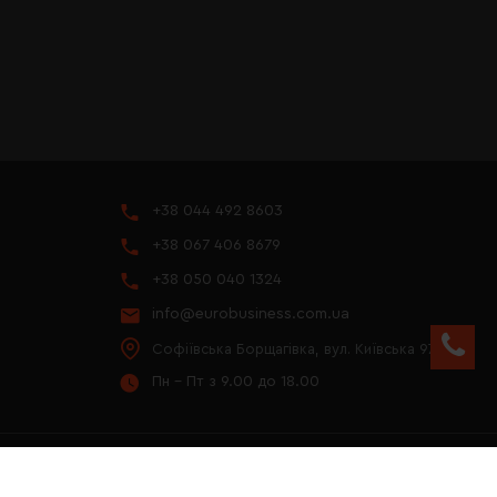
+38 044 492 8603
+38 067 406 8679
+38 050 040 1324
info@eurobusiness.com.ua
Софіївська Борщагівка, вул. Київська 97
Пн - Пт з 9.00 до 18.00