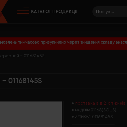
КАТАЛОГ ПРОДУКЦІЇ
амовлень тимчасово призупинено через знищення складу внаслі
червоний - 01168145S
 - 01168145S
поставка від 2-х тижнів
01168(SOL’S)
МОДЕЛЬ:
01168145S
АРТИКУЛ: