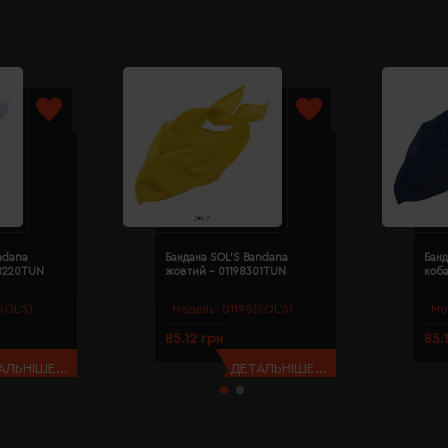
ndana
Бандана SOL'S Bandana
Банд
98220TUN
жовтий - 01198301TUN
коба
SOL’S)
Модель:
01198(SOL’S)
Мо
85.12 грн
85.
АЛЬНІШЕ...
ДЕТАЛЬНІШЕ...