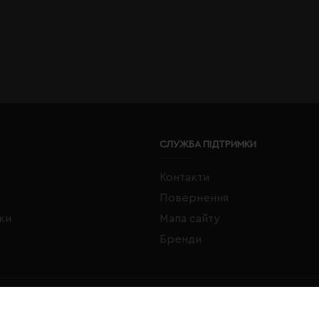
СЛУЖБА ПІДТРИМКИ
Контакти
Повернення
жки
Мапа сайту
Бренди