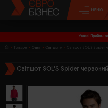
МЕНЮ
Увага! Прийом з
Товари
Одяг
Світшоти
Світшот SOL'S Spider 
Світшот SOL'S Spider червоний