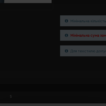
Мінімальна кількіст
Мінімальна сума за
Для текстилю допус
S
червоний