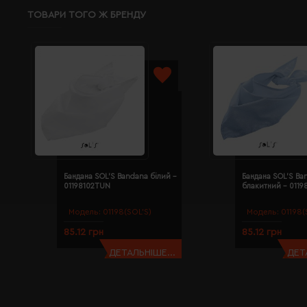
ТОВАРИ ТОГО Ж БРЕНДУ
Бандана SOL'S Bandana білий -
Бандана SOL'S Ba
01198102TUN
блакитний - 011
Модель:
01198(SOL’S)
Модель:
01198(
85.12 грн
85.12 грн
ДЕТАЛЬНІШЕ...
ДЕТ