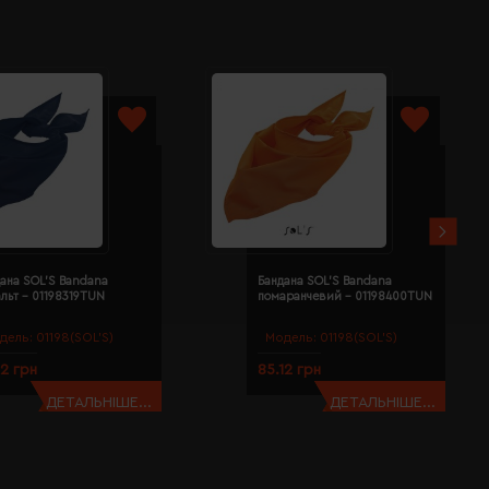
ана SOL'S Bandana
Бандана SOL'S Bandana
льт - 01198319TUN
помаранчевий - 01198400TUN
дель:
01198(SOL’S)
Модель:
01198(SOL’S)
12 грн
85.12 грн
ДЕТАЛЬНІШЕ...
ДЕТАЛЬНІШЕ...