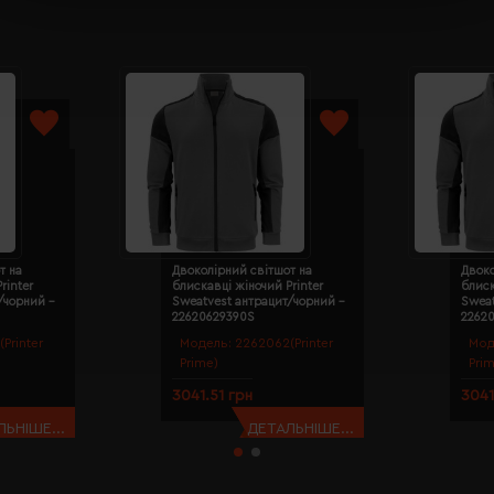
т на
Двоколірний світшот на
Двоко
rinter
блискавці жіночий Printer
блиск
/чорний -
Sweatvest антрацит/чорний -
Sweat
22620629390S
2262
Printer
Модель:
2262062(Printer
Мод
Prime)
Pri
3041.51 грн
3041
ЬНІШЕ...
ДЕТАЛЬНІШЕ...