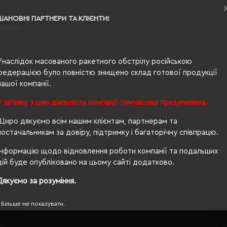
ШАНОВНІ ПАРТНЕРИ ТА КЛІЄНТИ!
0.315
50% бавовна, 50% поліестер
унісекс
Унаслідок масованого ракетного обстрілу російською
федерацією було повністю знищено склад готової продукції
67/51
нашої компанії.
260 г/м²
У зв'язку з цим діяльність компанії тимчасово призупинена.
прямий
Щиро дякуємо всім нашим клієнтам, партнерам та
постачальникам за довіру, підтримку і багаторічну співпрацю.
Ні
Інформацію щодо відновлення роботи компанії та подальших
OEKO-TEX® Standard 100, PETA-Approved Vegan
дій буде опубліковано на цьому сайті додатково.
так
Дякуємо за розуміння.
Більше не показувати.