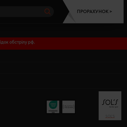
ПРОРАХУНОК >
док обстрілу рф.
SOL’S