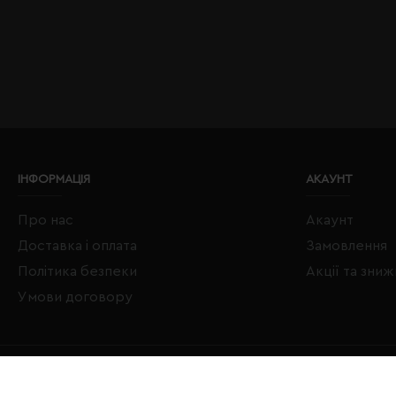
ІНФОРМАЦІЯ
АКАУНТ
Про нас
Акаунт
Доставка і оплата
Замовлення
Політика безпеки
Акції та зни
Умови договору
Copyright © 2020–2026 Євробізнес Україна All Rights Reserved