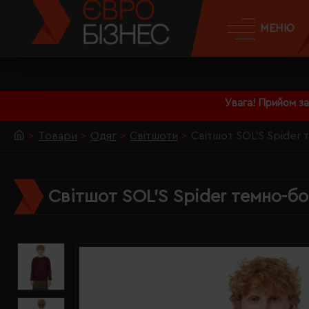
МЕНЮ
Увага! Прийом з
Товари
Одяг
Світшоти
Світшот SOL'S Spider
Світшот SOL'S Spider темно-бо