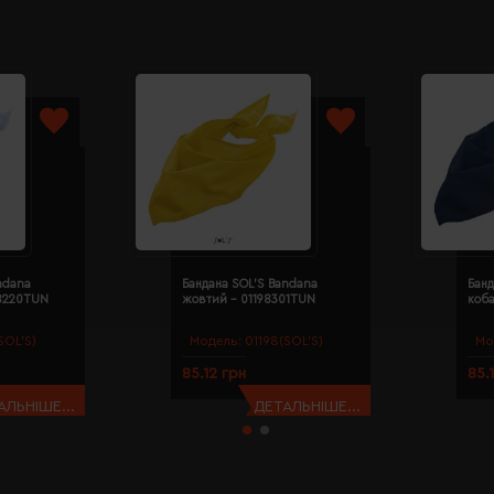
ndana
Бандана SOL'S Bandana
Банд
98220TUN
жовтий - 01198301TUN
коба
SOL’S)
Модель:
01198(SOL’S)
Мо
85.12 грн
85.
АЛЬНІШЕ...
ДЕТАЛЬНІШЕ...