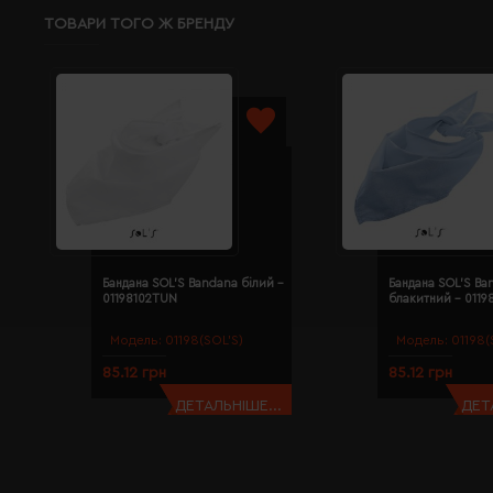
ТОВАРИ ТОГО Ж БРЕНДУ
Бандана SOL'S Bandana білий -
Бандана SOL'S Ba
01198102TUN
блакитний - 011
Модель:
01198(SOL’S)
Модель:
01198(
85.12 грн
85.12 грн
ДЕТАЛЬНІШЕ...
ДЕТ