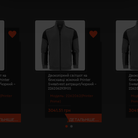
т на
Двоколірний світшот на
Двоко
rinter
блискавці жіночий Printer
блиск
/чорний -
Sweatvest антрацит/чорний -
Sweat
22620629390S
2262
Printer
Модель:
2262062(Printer
Мод
Prime)
Pri
3041.51 грн
3041
ЬНІШЕ...
ДЕТАЛЬНІШЕ...