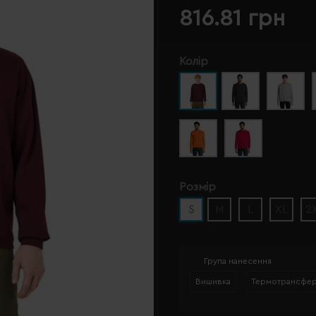
816.81 грн
Колір
Розмір
S
M
L
XL
2
Група нанесення
Вишивка
Термотрансфе