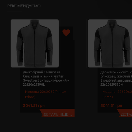
РЕКОМЕНДУЄМО
Двоколірний світшот на
Двоколірний світшо
блискавці жіночий Printer
блискавці жіночий P
Sweatvest антрацит/чорний -
Sweatvest антрацит
22620629390L
22620629390M
Модель:
2262062(Printer
Модель:
2262062(
Prime)
Prime)
3041.51 грн
3041.51 грн
ДЕТАЛЬНІШЕ...
ДЕТАЛ