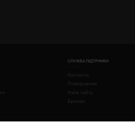
СЛУЖБА ПІДТРИМКИ
Контакти
Повернення
жки
Мапа сайту
Бренди