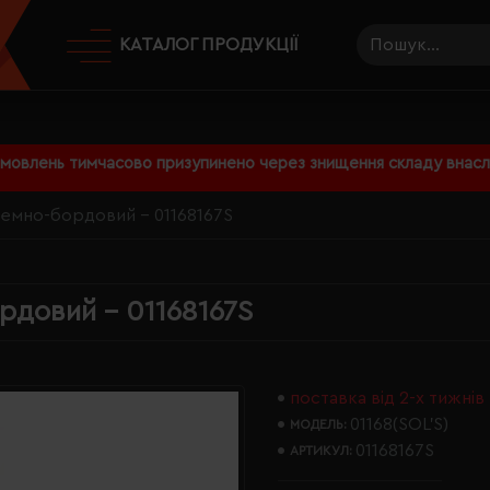
КАТАЛОГ ПРОДУКЦІЇ
амовлень тимчасово призупинено через знищення складу внаслі
 темно-бордовий - 01168167S
рдовий - 01168167S
поставка від 2-х тижнів
01168(SOL’S)
МОДЕЛЬ:
01168167S
АРТИКУЛ: