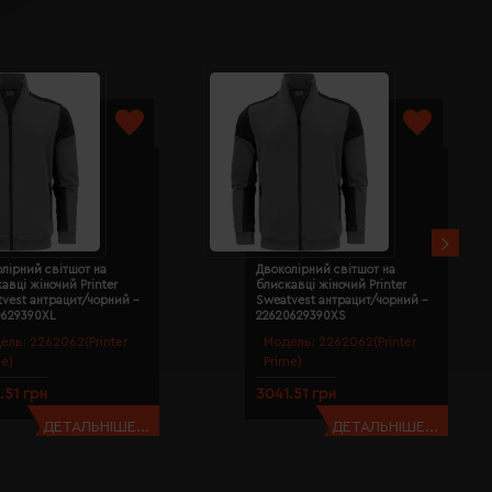
лірний світшот на
Двоколірний світшот на
авці жіночий Printer
блискавці жіночий Printer
vest антрацит/чорний -
Sweatvest антрацит/чорний -
0629390XL
22620629390XS
ель:
2262062(Printer
Модель:
2262062(Printer
me)
Prime)
.51 грн
3041.51 грн
ДЕТАЛЬНІШЕ...
ДЕТАЛЬНІШЕ...