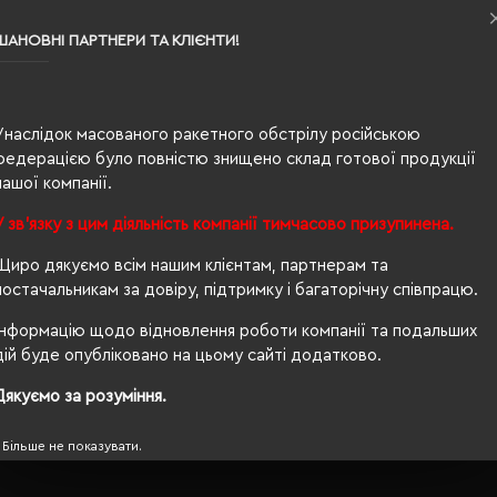
ШАНОВНІ ПАРТНЕРИ ТА КЛІЄНТИ!
0.315
50% бавовна, 50% поліестер
унісекс
Унаслідок масованого ракетного обстрілу російською
федерацією було повністю знищено склад готової продукції
67/51
нашої компанії.
260 г/м²
У зв'язку з цим діяльність компанії тимчасово призупинена.
прямий
Щиро дякуємо всім нашим клієнтам, партнерам та
постачальникам за довіру, підтримку і багаторічну співпрацю.
Ні
Інформацію щодо відновлення роботи компанії та подальших
OEKO-TEX® Standard 100, PETA-Approved Vegan
дій буде опубліковано на цьому сайті додатково.
так
Дякуємо за розуміння.
Більше не показувати.