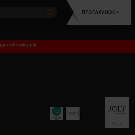
ПРОРАХУНОК >
док обстрілу рф.
SOL’S