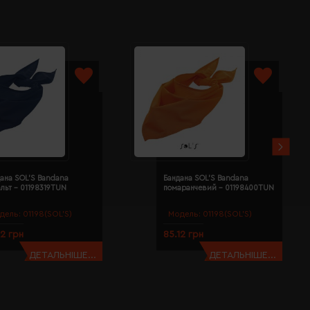
ана SOL'S Bandana
Бандана SOL'S Bandana
льт - 01198319TUN
помаранчевий - 01198400TUN
дель:
01198(SOL’S)
Модель:
01198(SOL’S)
12 грн
85.12 грн
ДЕТАЛЬНІШЕ...
ДЕТАЛЬНІШЕ...