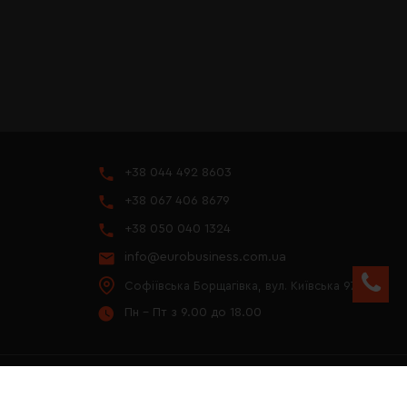
+38 044 492 8603
+38 067 406 8679
+38 050 040 1324
info@eurobusiness.com.ua
Софіївська Борщагівка, вул. Київська 97
Пн - Пт з 9.00 до 18.00