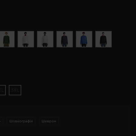
XL
3XL
р
Шовкографія
Шеврон