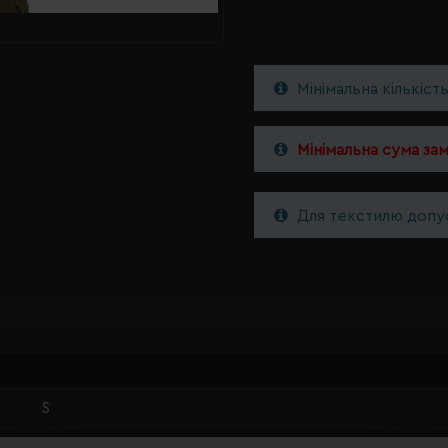
Мінімальна кількіст
Мінімальна сума за
Для текстилю допус
S
темно-бордовий