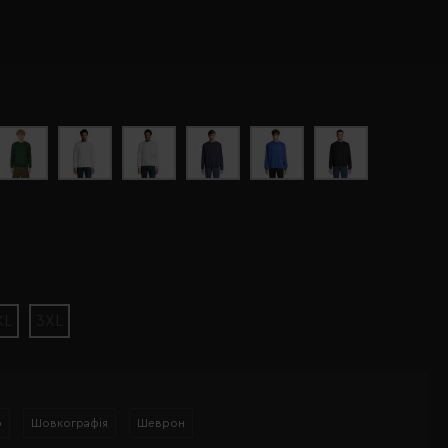
XL
3XL
р
Шовкографія
Шеврон