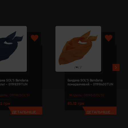
ана SOL'S Bandana
Бандана SOL'S Bandana
льт - 01198319TUN
помаранчевий - 01198400TUN
дель:
01198(SOL’S)
Модель:
01198(SOL’S)
12 грн
85.12 грн
ДЕТАЛЬНІШЕ...
ДЕТАЛЬНІШЕ...