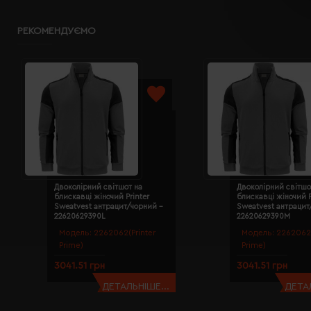
РЕКОМЕНДУЄМО
Двоколірний світшот на
Двоколірний світшо
блискавці жіночий Printer
блискавці жіночий P
Sweatvest антрацит/чорний -
Sweatvest антрацит
22620629390L
22620629390M
Модель:
2262062(Printer
Модель:
2262062(
Prime)
Prime)
3041.51 грн
3041.51 грн
ДЕТАЛЬНІШЕ...
ДЕТАЛ