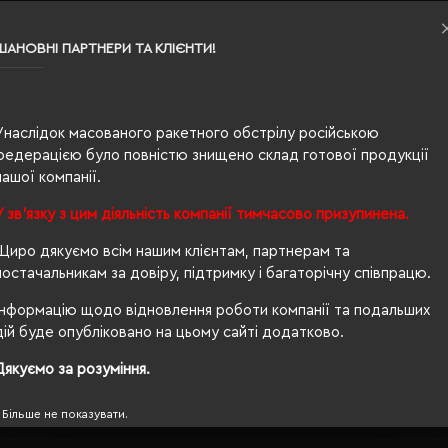
вугільний меланж
ШАНОВНІ ПАРТНЕРИ ТА КЛІЄНТИ!
0.347
50% бавовна, 50% поліестер
Унаслідок масованого ракетного обстрілу російською
унісекс
федерацією було повністю знищено склад готової продукції
нашої компанії.
69/57
У зв'язку з цим діяльність компанії тимчасово призупинена.
260 г/м²
Щиро дякуємо всім нашим клієнтам, партнерам та
прямий
постачальникам за довіру, підтримку і багаторічну співпрацю.
Ні
Інформацію щодо відновлення роботи компанії та подальших
дій буде опубліковано на цьому сайті додатково.
OEKO-TEX® Standard 100, PETA-Approved Vegan
Дякуємо за розуміння.
так
Більше не показувати.