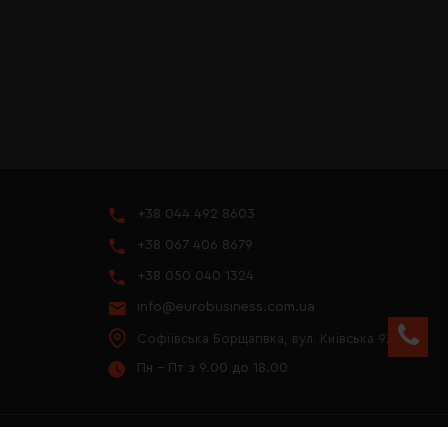
+38 044 492 8603
+38 067 406 8679
+38 050 040 1324
info@eurobusiness.com.ua
Софіївська Борщагівка, вул. Київська 97
Пн - Пт з 9.00 до 18.00