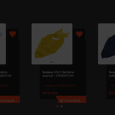
ndana
Бандана SOL'S Bandana
Банд
98220TUN
жовтий - 01198301TUN
коба
SOL’S)
Модель:
01198(SOL’S)
Мо
85.12 грн
85.
АЛЬНІШЕ...
ДЕТАЛЬНІШЕ...