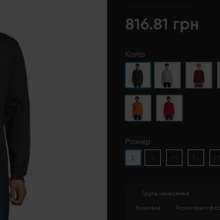
816.81 грн
Колір
Розмір
L
S
M
XL
2
Група нанесення
Вишивка
Термотрансфе