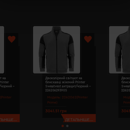
т на
Двоколірний світшот на
Двоко
rinter
блискавці жіночий Printer
блиск
/чорний -
Sweatvest антрацит/чорний -
Sweat
22620629390S
2262
Printer
Модель:
2262062(Printer
Мод
Prime)
Pri
3041.51 грн
3041
ЬНІШЕ...
ДЕТАЛЬНІШЕ...