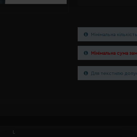
Мінімальна кількіст
Мінімальна сума за
Для текстилю допус
L