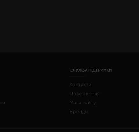
СЛУЖБА ПІДТРИМКИ
Контакти
Повернення
жки
Мапа сайту
Бренди