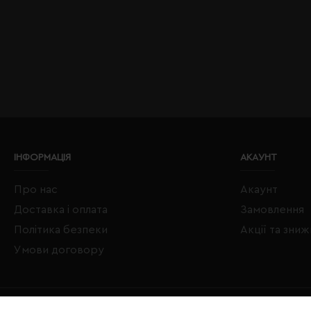
ІНФОРМАЦІЯ
АКАУНТ
Про нас
Акаунт
Доставка і оплата
Замовлення
Політика безпеки
Акції та зни
Умови договору