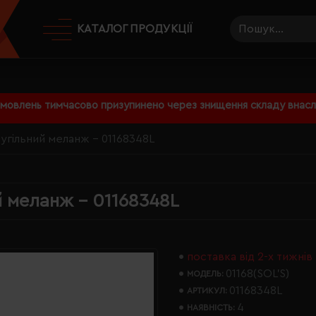
КАТАЛОГ ПРОДУКЦІЇ
амовлень тимчасово призупинено через знищення складу внаслі
вугільний меланж - 01168348L
й меланж - 01168348L
поставка від 2-х тижнів
01168(SOL’S)
МОДЕЛЬ:
01168348L
АРТИКУЛ:
4
НАЯВНІСТЬ: