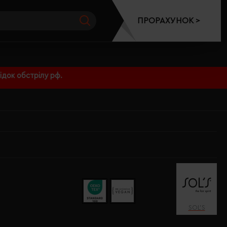
ПРОРАХУНОК >
док обстрілу рф.
SOL’S