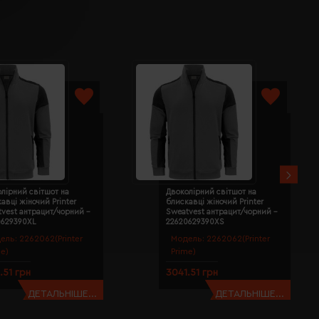
лірний світшот на
Двоколірний світшот на
авці жіночий Printer
блискавці жіночий Printer
vest антрацит/чорний -
Sweatvest антрацит/чорний -
0629390XL
22620629390XS
ель:
2262062(Printer
Модель:
2262062(Printer
me)
Prime)
.51 грн
3041.51 грн
ДЕТАЛЬНІШЕ...
ДЕТАЛЬНІШЕ...