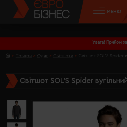
МЕНЮ
Увага! Прийом з
Товари
Одяг
Світшоти
Світшот SOL'S Spider 
Світшот SOL'S Spider вугільни