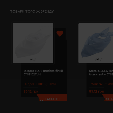
ТОВАРИ ТОГО Ж БРЕНДУ
Бандана SOL'S Bandana білий -
Бандана SOL'S Ba
01198102TUN
блакитний - 011
Модель:
01198(SOL’S)
Модель:
01198(
85.12 грн
85.12 грн
ДЕТАЛЬНІШЕ...
ДЕТ