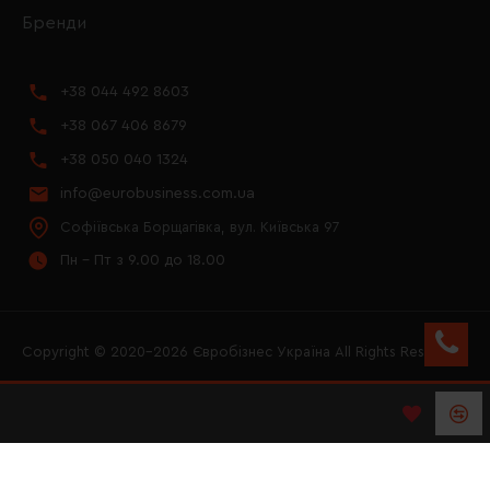
Бренди
+38 044 492 8603
+38 067 406 8679
+38 050 040 1324
info@eurobusiness.com.ua
Софіївська Борщагівка, вул. Київська 97
Пн - Пт з 9.00 до 18.00
Copyright © 2020–2026 Євробізнес Україна All Rights Reserved
FACEBOOK
INSTAGRAM
YOUTUBE
LOGO ЄВРОБІЗНЕС
УКРАЇНА