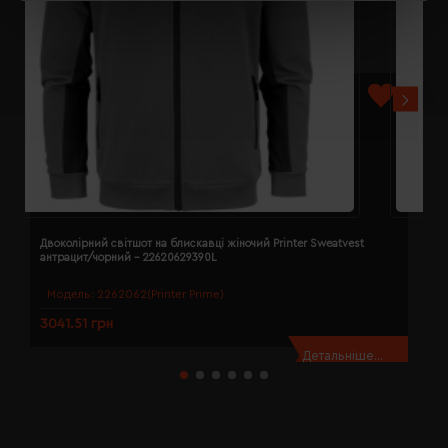
Двоколірний світшот на блискавці жіночий Printer Sweatvest
Д
антрацит/чорний - 22620629390L
а
Модель:
2262062(Printer Prime)
3041.51 грн
3
Детальніше...