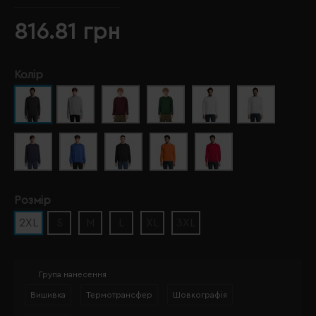
816.81 грн
Колір
Розмір
2XL
S
M
L
XL
3XL
Група нанесення
Вишивка
Термотрансфер
Шовкографія