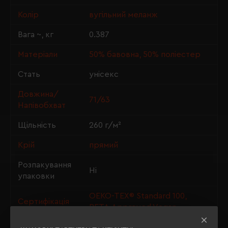
Колір
вугільний меланж
Вага ~, кг
0.387
Матеріали
50% бавовна, 50% поліестер
Стать
унісекс
Довжина/
71/63
Напівобхват
Щільність
260 г/м²
Крій
прямий
Розпакування
Ні
упаковки
OEKO-TEX® Standard 100,
Сертифікація
PETA-Approved Vegan
Утеплення з