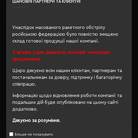
ШАНОВНІ ПАРТНЕРИ ТА КЛІЄНТИ!
так
флісу
Унаслідок масованого ракетного обстрілу
ОПИС
російською федерацією було повністю знищено
склад готової продукції нашої компанії.
ВІДГУКИ
У зв'язку з цим діяльність компанії тимчасово
призупинена.
Щиро дякуємо всім нашим клієнтам, партнерам та
постачальникам за довіру, підтримку і багаторічну
РЕКОМЕНДУЄМО
співпрацю.
Інформацію щодо відновлення роботи компанії та
подальших дій буде опубліковано на цьому сайті
додатково.
Дякуємо за розуміння.
Більше не показувати.