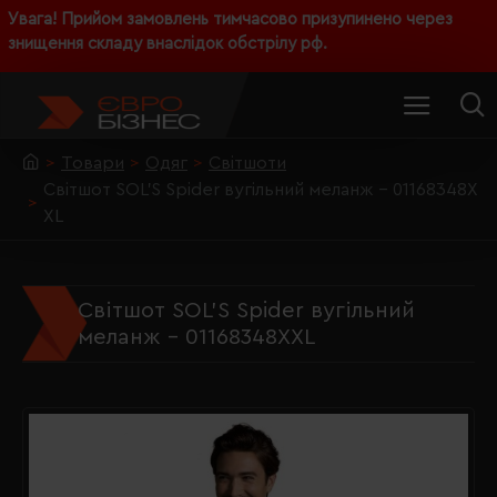
Увага! Прийом замовлень тимчасово призупинено через
знищення складу внаслідок обстрілу рф.
Товари
Одяг
Світшоти
Світшот SOL'S Spider вугільний меланж - 01168348X
XL
Світшот SOL'S Spider вугільний
меланж - 01168348XXL