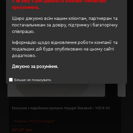
У зв'язку з цим діяльність компанії тимчасово
призупинена.
Щиро дякуємо всім нашим клієнтам, партнерам та
постачальникам за довіру, підтримку і багаторічну
співпрацю.
Інформацію щодо відновлення роботи компанії та
подальших дій буде опубліковано на цьому сайті
додатково.
Дякуємо за розуміння.
Більше не показувати.
Екосумка з подвійними ручками Voyager бежевий - V1278-20
Е
Модель:
V1278(Voyager)
521.27 грн
5