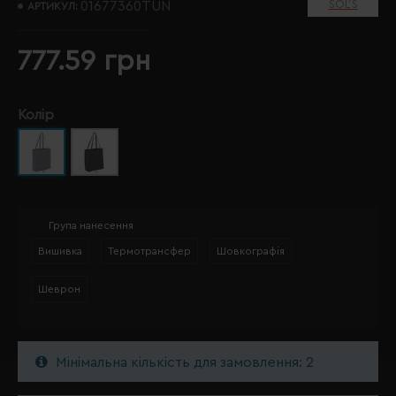
SOL’S
01677360TUN
АРТИКУЛ:
777.59 грн
Колір
Група нанесення
Вишивка
Термотрансфер
Шовкографія
Шеврон
Мінімальна кількість для замовлення: 2