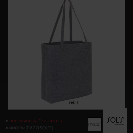
поставка від 2-х тижнів
01677(SOL’S)
МОДЕЛЬ: