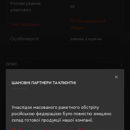
Розпакування
Ні
упаковки
PETA-Approved
Сертифікація
Vegan
Особливості
знімна кишеня
ОПИС
ВІДГУКИ
ШАНОВНІ ПАРТНЕРИ ТА КЛІЄНТИ!
Унаслідок масованого ракетного обстрілу
РЕКОМЕНДУЄМО
російською федерацією було повністю знищено
склад готової продукції нашої компанії.