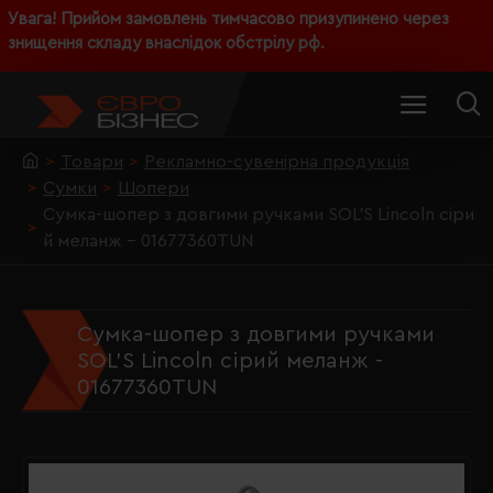
Увага! Прийом замовлень тимчасово призупинено через
знищення складу внаслідок обстрілу рф.
Товари
Рекламно-сувенірна продукція
Сумки
Шопери
Сумка-шопер з довгими ручками SOL'S Lincoln сіри
й меланж - 01677360TUN
Сумка-шопер з довгими ручками
SOL'S Lincoln сірий меланж -
01677360TUN