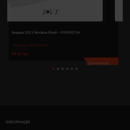
Бандана SOL'S Bandana білий - 01198102TUN
Б
Модель:
01198(SOL’S)
85.12 грн
8
Детальніше...
ІНФОРМАЦІЯ