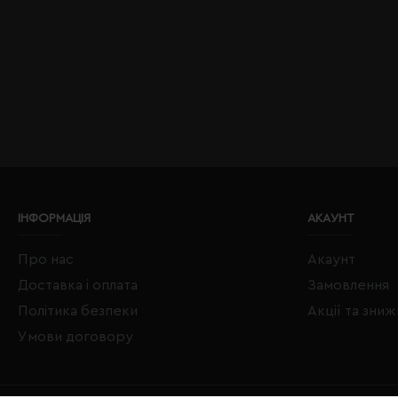
ІНФОРМАЦІЯ
АКАУНТ
Про нас
Акаунт
Доставка і оплата
Замовлення
Політика безпеки
Акції та зни
Умови договору