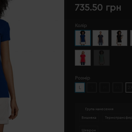
735.50 грн
Колір
Розмір
L
S
M
XL
2
Група нанесення
Вишивка
Термотрансфе
Шеврон