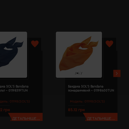
ана SOL'S Bandana
Бандана SOL'S Bandana
льт - 01198319TUN
помаранчевий - 01198400TUN
дель:
01198(SOL’S)
Модель:
01198(SOL’S)
12 грн
85.12 грн
ДЕТАЛЬНІШЕ...
ДЕТАЛЬНІШЕ...