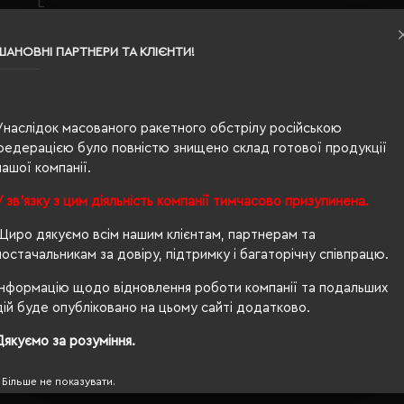
L
ультрамарин
ШАНОВНІ ПАРТНЕРИ ТА КЛІЄНТИ!
0.168
95% бавовна, 5% еластан
Унаслідок масованого ракетного обстрілу російською
жіноча
федерацією було повністю знищено склад готової продукції
нашої компанії.
67/47
У зв'язку з цим діяльність компанії тимчасово призупинена.
220 г/м²
Щиро дякуємо всім нашим клієнтам, партнерам та
приталений
постачальникам за довіру, підтримку і багаторічну співпрацю.
по запросу
Інформацію щодо відновлення роботи компанії та подальших
дій буде опубліковано на цьому сайті додатково.
Так
Дякуємо за розуміння.
OEKO-TEX® Standard 100, PETA-Approved Vegan
Більше не показувати.