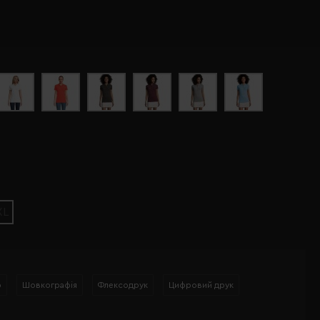
XL
р
Шовкографія
Флексодрук
Цифровий друк