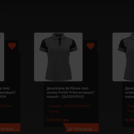
а поло
Двоколірна футболка поло
Двоко
 антрацит/
жіноча Printer Prime антрацит/
жіноч
390M
чорний - 22650259390S
чорн
Printer
Модель:
2265025(Printer
Мод
Prime)
Pri
1670.92 грн
1670
ЬНІШЕ...
ДЕТАЛЬНІШЕ...