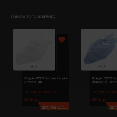
ТОВАРИ ТОГО Ж БРЕНДУ
Бандана SOL'S Bandana білий -
Бандана SOL'S Ba
01198102TUN
блакитний - 011
Модель:
01198(SOL’S)
Модель:
01198(
85.12 грн
85.12 грн
ДЕТАЛЬНІШЕ...
ДЕТ