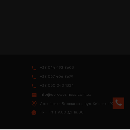
+38 044 492 8603
+38 067 406 8679
+38 050 040 1324
info@eurobusiness.com.ua
Софіївська Борщагівка, вул. Київська 97
Пн - Пт з 9.00 до 18.00