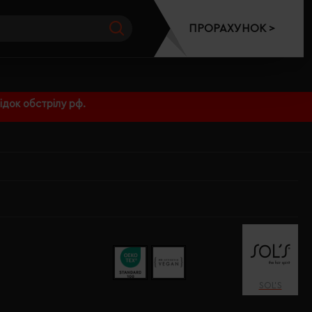
ПРОРАХУНОК >
док обстрілу рф.
SOL’S