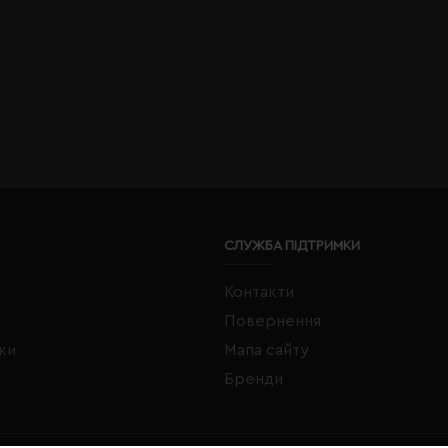
СЛУЖБА ПІДТРИМКИ
Контакти
Повернення
жки
Мапа сайту
Бренди