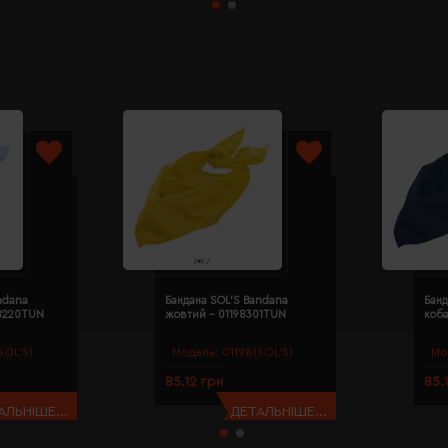
ndana
Бандана SOL'S Bandana
Банд
98220TUN
жовтий - 01198301TUN
коба
SOL’S)
Модель:
01198(SOL’S)
Мо
85.12 грн
85.
АЛЬНІШЕ...
ДЕТАЛЬНІШЕ...