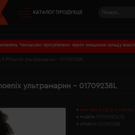
КАТАЛОГ ПРОДУКЦІЇ
амовлень тимчасово призупинено через знищення складу внаслі
'S Phoenix ультрамарин - 01709238L
hoenix ультрамарин - 01709238L
поставка від 2-х тижнів
01709(SOL’S)
МОДЕЛЬ:
01709238L
АРТИКУЛ: