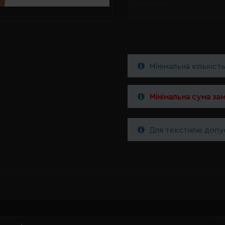
Мінімальна кількіст
Мінімальна сума за
Для текстилю допус