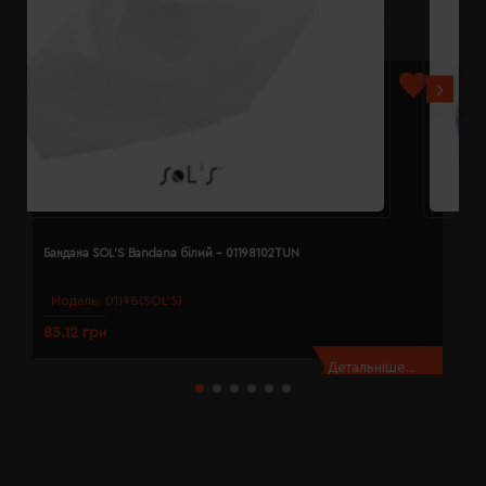
Бандана SOL'S Bandana білий - 01198102TUN
Б
Модель:
01198(SOL’S)
85.12 грн
8
Детальніше...