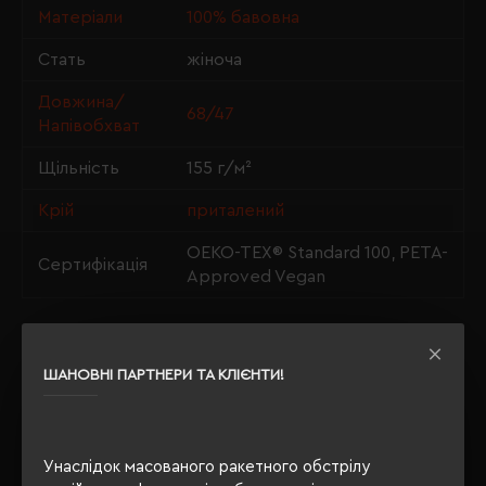
Матеріали
100% бавовна
Стать
жіноча
Довжина/
68/47
Напівобхват
Щільність
155 г/м²
Крій
приталений
OEKO-TEX® Standard 100, PETA-
Сертифікація
Approved Vegan
ОПИС
ШАНОВНІ ПАРТНЕРИ ТА КЛІЄНТИ!
ВІДГУКИ
Унаслідок масованого ракетного обстрілу