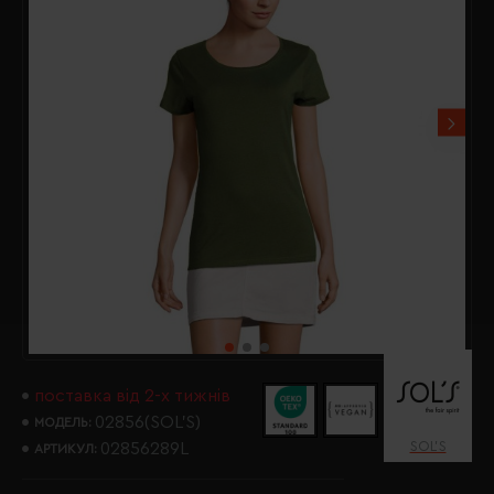
поставка від 2-х тижнів
02856(SOL’S)
МОДЕЛЬ:
SOL’S
02856289L
АРТИКУЛ: