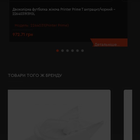
Двоколірна футболка жіноча Printer Prime T антрацит/чорний -
Д
22640319390L
2
Модель:
2264031(Printer Prime)
972.71 грн
9
Детальніше...
ТОВАРИ ТОГО Ж БРЕНДУ