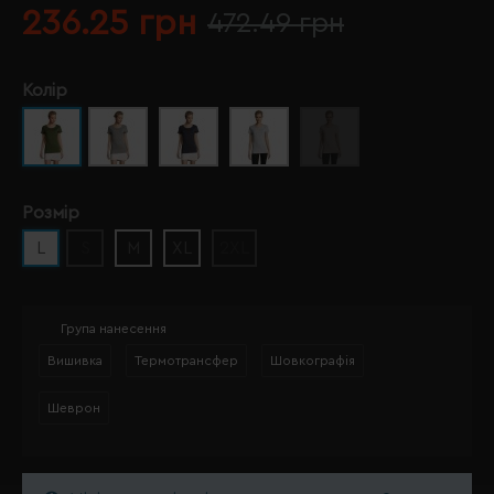
236.25 грн
472.49 грн
Колір
Розмір
L
S
M
XL
2XL
Група нанесення
Вишивка
Термотрансфер
Шовкографія
Шеврон