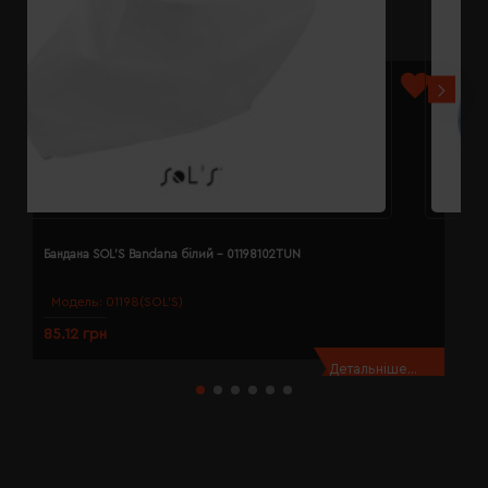
Бандана SOL'S Bandana білий - 01198102TUN
Б
Модель:
01198(SOL’S)
85.12 грн
8
Детальніше...