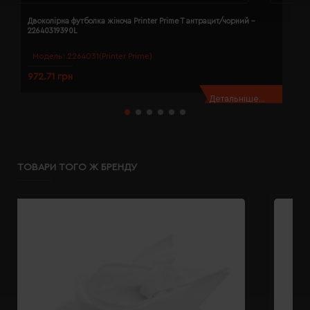
Двоколірна футболка жіноча Printer Prime T антрацит/чорний -
Д
22640319390L
2
Модель:
2264031(Printer Prime)
972.71 грн
9
Детальніше...
ТОВАРИ ТОГО Ж БРЕНДУ