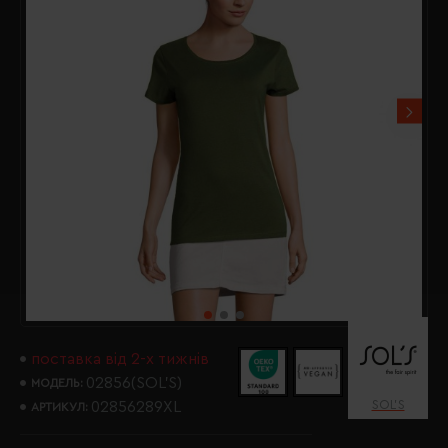
поставка від 2-х тижнів
02856(SOL’S)
МОДЕЛЬ:
SOL’S
02856289XL
АРТИКУЛ: