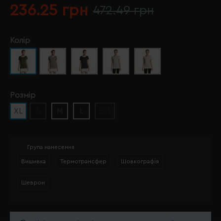
236.25 грн
472.49 грн
Колір
Розмір
XL
S
M
L
2XL
Група нанесення
Вишивка
Термотрансфер
Шовкографія
Шеврон