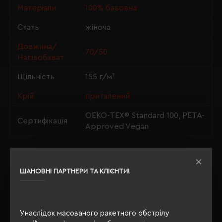
Матеріали
100% бавовна
Стать
жіноча
Довжина/
70/50
Напівобхват
Щільність
155 г/м²
Крій
приталений
OEKO-TEX® Standard 100, PETA-
Сертифікація
Approved Vegan
ОПИС
ШАНОВНІ ПАРТНЕРИ ТА КЛІЄНТИ!
ВІДГУКИ
Унаслідок масованого ракетного обстрілу