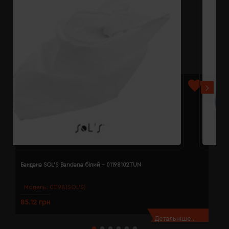
Бандана SOL'S Bandana білий - 01198102TUN
Б
Модель:
01198(SOL’S)
85.12 грн
8
Детальніше...