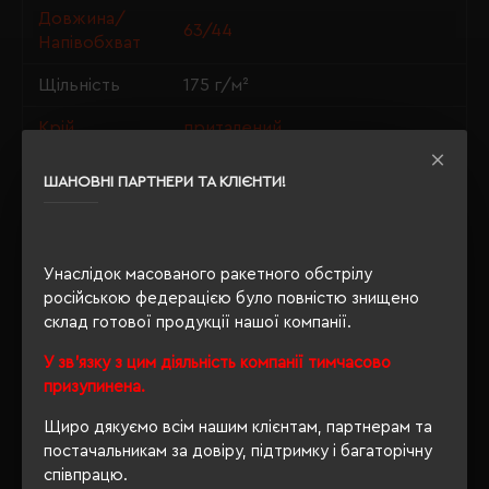
Довжина/
63/44
Напівобхват
Щільність
175 г/м²
Крій
приталений
Розпакування
Ні
ШАНОВНІ ПАРТНЕРИ ТА КЛІЄНТИ!
упаковки
OEKO-TEX® Standard 100, PETA-
Approved Vegan, Organic 100
Сертифікація
Унаслідок масованого ракетного обстрілу
content standard, Organic
російською федерацією було повністю знищено
blended content standard
склад готової продукції нашої компанії.
Кількість
У зв'язку з цим діяльність компанії тимчасово
0
сторінок
призупинена.
Щиро дякуємо всім нашим клієнтам, партнерам та
постачальникам за довіру, підтримку і багаторічну
ОПИС
співпрацю.