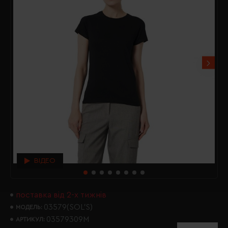
ВІДЕО
поставка від 2-х тижнів
03579(SOL’S)
МОДЕЛЬ:
03579309M
АРТИКУЛ: