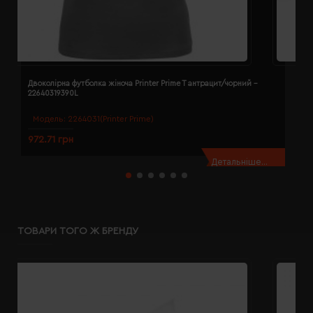
Двоколірна футболка жіноча Printer Prime T антрацит/чорний -
Д
22640319390L
2
Модель:
2264031(Printer Prime)
972.71 грн
9
Детальніше...
ТОВАРИ ТОГО Ж БРЕНДУ