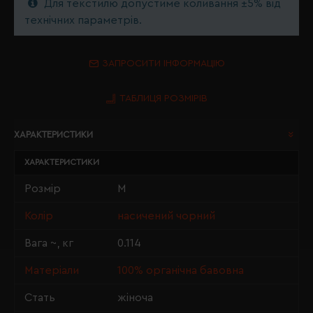
Для текстилю допустиме коливання ±5% від
технічних параметрів.
ЗАПРОСИТИ ІНФОРМАЦІЮ
ТАБЛИЦЯ РОЗМІРІВ
ХАРАКТЕРИСТИКИ
ХАРАКТЕРИСТИКИ
Розмір
M
Колір
насичений чорний
Вага ~, кг
0.114
Матеріали
100% органічна бавовна
Стать
жіноча