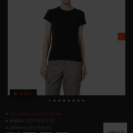
ВІДЕО
поставка від 2-х тижнів
03579(SOL’S)
МОДЕЛЬ:
03579309S
АРТИКУЛ: