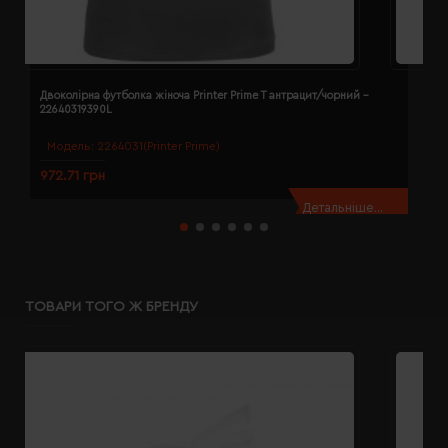
Двоколірна футболка жіноча Printer Prime T антрацит/чорний -
Д
22640319390L
2
Модель:
2264031(Printer Prime)
972.71 грн
9
Детальніше...
ТОВАРИ ТОГО Ж БРЕНДУ