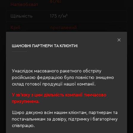
61/41
Напівобхват
Щільність
175 г/м²
Крій
приталений
Розпакування
Ні
упаковки
ШАНОВНІ ПАРТНЕРИ ТА КЛІЄНТИ!
OEKO-TEX® Standard 100, PETA-
Approved Vegan, Organic 100
Сертифікація
content standard, Organic
Унаслідок масованого ракетного обстрілу
blended content standard
російською федерацією було повністю знищено
склад готової продукції нашої компанії.
Кількість
0
сторінок
У зв'язку з цим діяльність компанії тимчасово
призупинена.
Щиро дякуємо всім нашим клієнтам, партнерам та
постачальникам за довіру, підтримку і багаторічну
ОПИС
співпрацю.