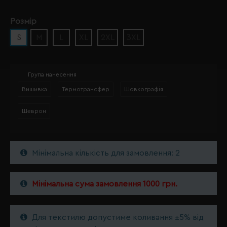
Розмір
S
M
L
XL
2XL
3XL
Група нанесення
Вишивка
Термотрансфер
Шовкографія
Шеврон
Мінімальна кількість для замовлення: 2
Мінімальна сума замовлення 1000 грн.
Для текстилю допустиме коливання ±5% від