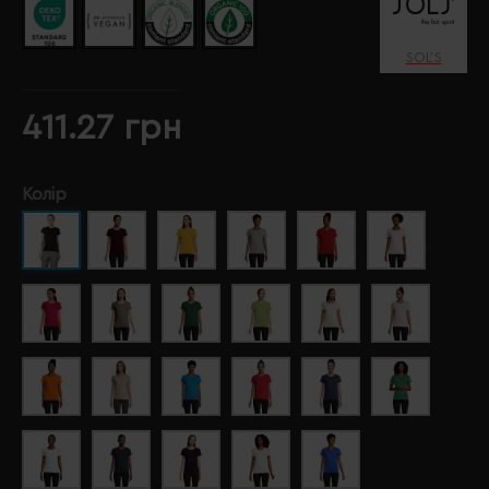
SOL’S
411.27 грн
Колір