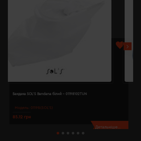
Бандана SOL'S Bandana білий - 01198102TUN
Б
Модель:
01198(SOL’S)
85.12 грн
8
Детальніше...