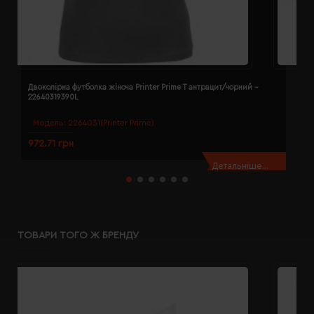
Двоколірна футболка жіноча Printer Prime T антрацит/чорний -
Д
22640319390L
2
Модель:
2264031(Printer Prime)
972.71 грн
9
Детальніше...
ТОВАРИ ТОГО Ж БРЕНДУ