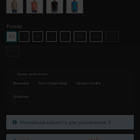
Розмір
XS
S
M
L
XL
2XL
3XL
4XL
5XL
Група нанесення
Вишивка
Термотрансфер
Шовкографія
Шеврон
Мінімальна кількість для замовлення: 2