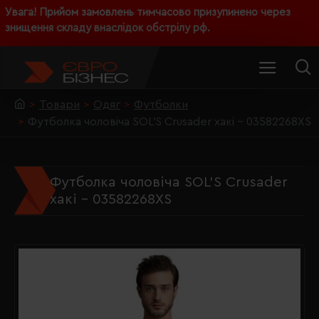
Увага! Прийом замовлень тимчасово призупинено через
знищення складу внаслідок обстрілу рф.
Товари
Одяг
Футболки
Футболка чоловіча SOL'S Crusader хакі - 03582268XS
Футболка чоловіча SOL'S Crusader
хакі - 03582268XS