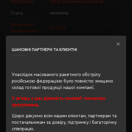
Матеріали
100% органічна бавовна
Стать
чоловіча
Довжина/
67,5/45
Напівобхват
Щільність
150 г/м²
ШАНОВНІ ПАРТНЕРИ ТА КЛІЄНТИ!
Крій
приталений
Розпакування
Ні
упаковки
Унаслідок масованого ракетного обстрілу
російською федерацією було повністю знищено
OEKO-TEX® Standard 100, PETA-
склад готової продукції нашої компанії.
Approved Vegan, Organic 100
Сертифікація
content standard, Organic
У зв'язку з цим діяльність компанії тимчасово
blended content standard
призупинена.
Щиро дякуємо всім нашим клієнтам, партнерам та
постачальникам за довіру, підтримку і багаторічну
ОПИС
співпрацю.