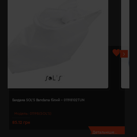
Бандана SOL'S Bandana білий - 01198102TUN
Б
Модель:
01198(SOL’S)
85.12 грн
8
Детальніше...