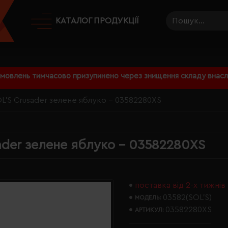
КАТАЛОГ ПРОДУКЦІЇ
амовлень тимчасово призупинено через знищення складу внаслі
L'S Crusader зелене яблуко - 03582280XS
ader зелене яблуко - 03582280XS
поставка від 2-х тижнів
03582(SOL’S)
МОДЕЛЬ:
03582280XS
АРТИКУЛ: