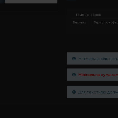
Група нанесення
Вишивка
Термотрансфе
Мінімальна кількіст
Мінімальна сума за
Для текстилю допус