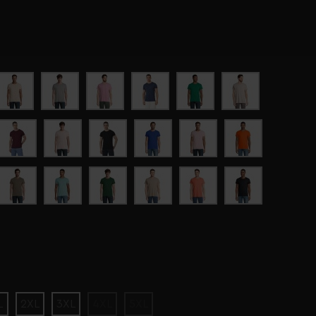
L
2XL
3XL
4XL
5XL