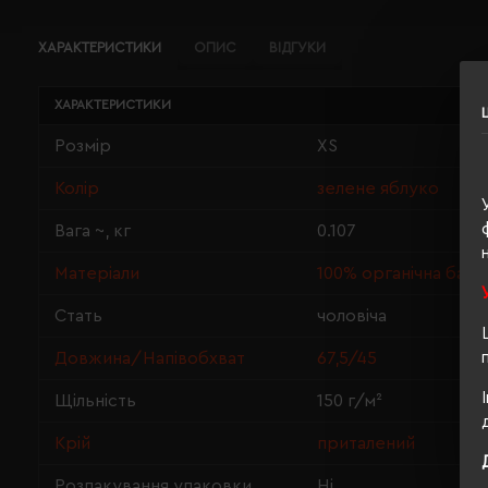
ХАРАКТЕРИСТИКИ
ОПИС
ВІДГУКИ
ХАРАКТЕРИСТИКИ
Розмір
XS
Колір
зелене яблуко
Вага ~, кг
0.107
Матеріали
100% органічна баво
Стать
чоловіча
Довжина/Напівобхват
67,5/45
Щільність
150 г/м²
Крій
приталений
Розпакування упаковки
Ні