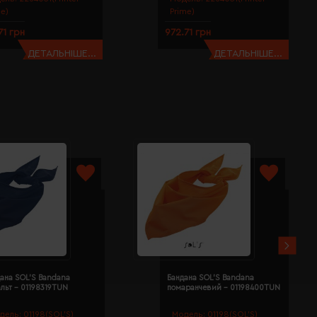
me)
Prime)
71 грн
972.71 грн
ДЕТАЛЬНІШЕ...
ДЕТАЛЬНІШЕ...
ана SOL'S Bandana
Бандана SOL'S Bandana
льт - 01198319TUN
помаранчевий - 01198400TUN
дель:
01198(SOL’S)
Модель:
01198(SOL’S)