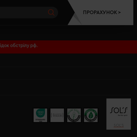
ПРОРАХУНОК >
док обстрілу рф.
SOL’S