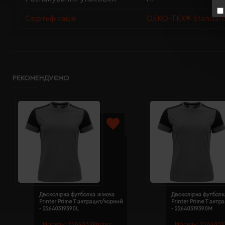
Сертифікація
OEKO-TEX® Standard 
РЕКОМЕНДУЄМО
Двоколірна футболка жіноча
Двоколірна футболк
Printer Prime T антрацит/чорний
Printer Prime T ант
- 22640319390L
- 22640319390M
Модель:
2264031(Printer
Модель:
2264031(