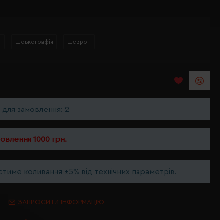
р
Шовкографія
Шеврон
ь для замовлення: 2
мовлення 1000 грн.
тиме коливання ±5% від технічних параметрів.
ЗАПРОСИТИ ІНФОРМАЦІЮ