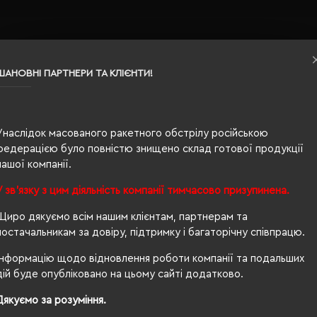
ШАНОВНІ ПАРТНЕРИ ТА КЛІЄНТИ!
Унаслідок масованого ракетного обстрілу російською
федерацією було повністю знищено склад готової продукції
нашої компанії.
вна
У зв'язку з цим діяльність компанії тимчасово призупинена.
Щиро дякуємо всім нашим клієнтам, партнерам та
постачальникам за довіру, підтримку і багаторічну співпрацю.
Інформацію щодо відновлення роботи компанії та подальших
дій буде опубліковано на цьому сайті додатково.
Дякуємо за розуміння.