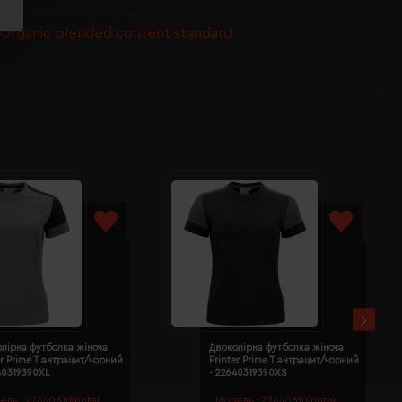
 Organic blended content standard
лірна футболка жіноча
Двоколірна футболка жіноча
er Prime T антрацит/чорний
Printer Prime T антрацит/чорний
40319390XL
- 22640319390XS
ель:
2264031(Printer
Модель:
2264031(Printer