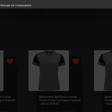
Більше не показувати.
100, PETA-Approved Vegan, Organic 100 content standard,
а жіноча
Двоколірна футболка жіноча
Двоко
рацит/чорний
Printer Prime T антрацит/чорний
Print
- 22640319390S
- 226
Printer
Модель:
2264031(Printer
Мод