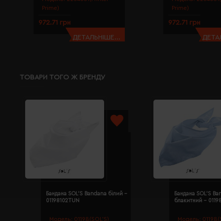
Prime)
Prime)
972.71 грн
972.71 грн
ДЕТАЛЬНІШЕ...
ДЕТАЛ
ТОВАРИ ТОГО Ж БРЕНДУ
Бандана SOL'S Bandana білий -
Бандана SOL'S Ba
01198102TUN
блакитний - 011
Модель:
01198(SOL’S)
Модель:
01198(