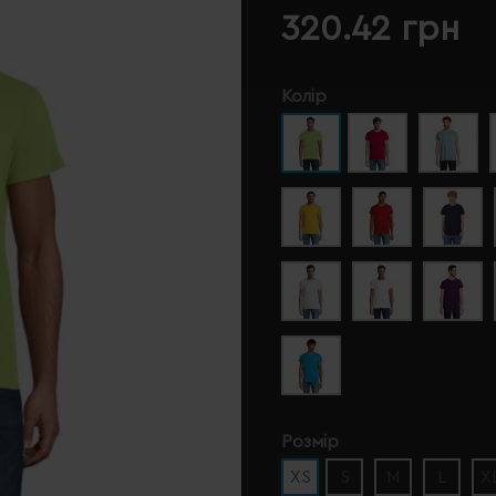
320.42 грн
Колір
Розмір
XS
S
M
L
X