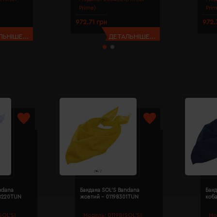
Prime)
Pri
972.71 грн
972.
ЬНІШЕ...
ДЕТАЛЬНІШЕ...
ndana
Бандана SOL'S Bandana
Банд
98220TUN
жовтий - 01198301TUN
коба
SOL’S)
Модель:
01198(SOL’S)
Мо