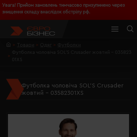
Увага! Прийом замовлень тимчасово призупинено через
знищення складу внаслідок обстрілу рф.
Товари
Одяг
Футболки
Футболка чоловіча SOL'S Crusader жовтий - 035823
01XS
Футболка чоловіча SOL'S Crusader
жовтий - 03582301XS