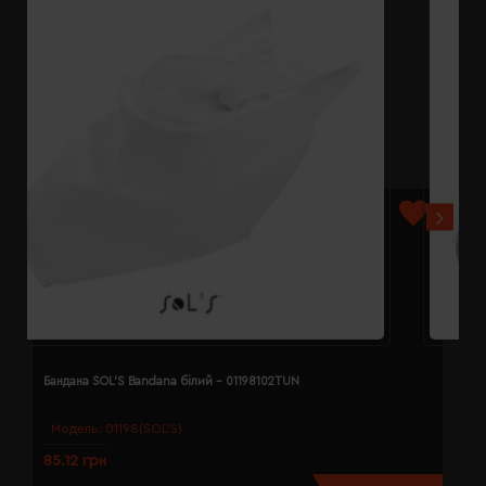
Бандана SOL'S Bandana білий - 01198102TUN
Б
Модель:
01198(SOL’S)
85.12 грн
8