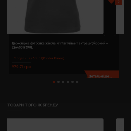
Двоколірна футболка жіноча Printer Prime T антрацит/чорний -
Д
22640319390L
2
Модель:
2264031(Printer Prime)
972.71 грн
9
Детальніше...
ТОВАРИ ТОГО Ж БРЕНДУ