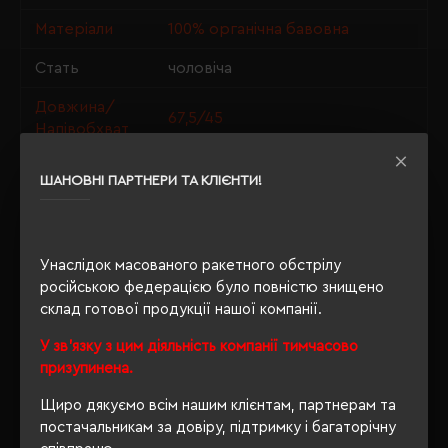
Матеріали
100% органічна бавовна
Стать
чоловіча
Довжина/
67,5/45
Напівобхват
Щільність
150 г/м²
ШАНОВНІ ПАРТНЕРИ ТА КЛІЄНТИ!
Крій
приталений
Розпакування
Ні
Унаслідок масованого ракетного обстрілу
упаковки
російською федерацією було повністю знищено
OEKO-TEX® Standard 100, PETA-
склад готової продукції нашої компанії.
Approved Vegan, Organic 100
Сертифікація
У зв'язку з цим діяльність компанії тимчасово
content standard, Organic
призупинена.
blended content standard
Щиро дякуємо всім нашим клієнтам, партнерам та
постачальникам за довіру, підтримку і багаторічну