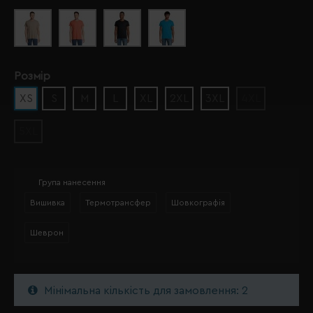
Розмір
XS
S
M
L
XL
2XL
3XL
4XL
5XL
Група нанесення
Вишивка
Термотрансфер
Шовкографія
Шеврон
Мінімальна кількість для замовлення: 2