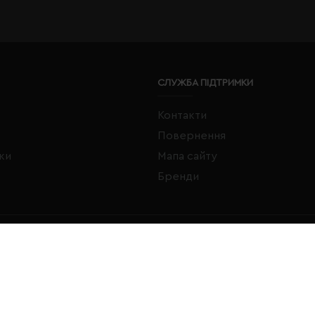
СЛУЖБА ПІДТРИМКИ
Контакти
Повернення
жки
Мапа сайту
Бренди
FACEBOOK
INSTAGRAM