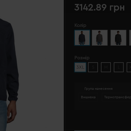
3142.89 грн
Колір
Розмір
3XL
S
M
L
Група нанесення
Вишивка
Термотрансфе