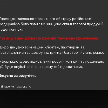
ероблений поліестер, 6% еластан
Унаслідок масованого ракетного обстрілу російською
федерацією було повністю знищено склад готової продукції
нашої компанії.
У зв'язку з цим діяльність компанії тимчасово призупинена.
Щиро дякуємо всім нашим клієнтам, партнерам та
постачальникам за довіру, підтримку і багаторічну співпрацю.
® Standard 100, PETA-Approved Vegan, Global Recycled S
Інформацію щодо відновлення роботи компанії та подальших
дій буде опубліковано на цьому сайті додатково.
Дякуємо за розуміння.
Більше не показувати.