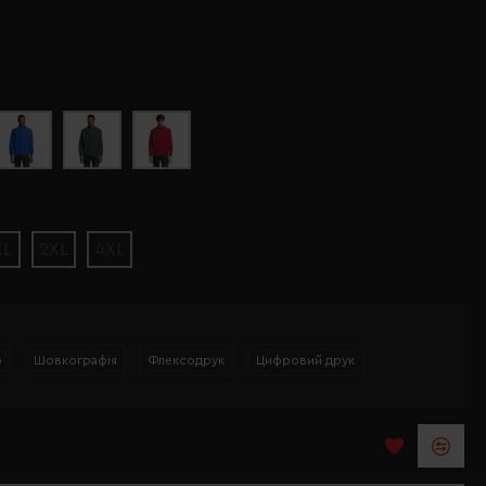
XL
2XL
4XL
р
Шовкографія
Флексодрук
Цифровий друк