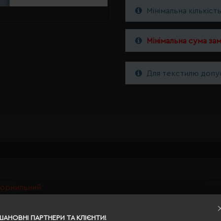
Мінімальна кількіст
Мінімальна сума за
Для текстилю допус
чорнильний
ШАНОВНІ ПАРТНЕРИ ТА КЛІЄНТИ!