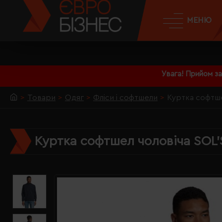
МЕНЮ
Увага! Прийом з
Товари
Одяг
Фліси і софтшели
Куртка софтше
Куртка софтшел чоловіча SOL'