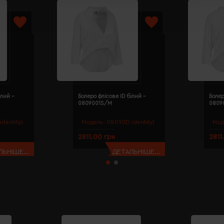
ілий -
Болеро флісове ID білий -
Болер
0809001S/M
0809
identity)
Модель:
0809(ID identity)
Мод
2811.00 грн
2811
ЬНІШЕ...
ДЕТАЛЬНІШЕ...