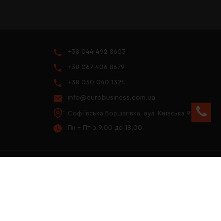
+38 044 492 8603
+38 067 406 8679
+38 050 040 1324
info@eurobusiness.com.ua
Софіївська Борщагівка, вул. Київська 97
Пн - Пт з 9.00 до 18.00
YOUTUBE
ПРЕЗЕНТАЦІЯ 