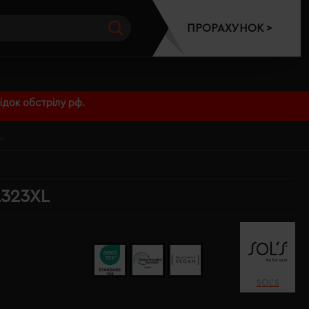
ПРОРАХУНОК >
док обстрілу рф.
L
2323XL
SOL’S