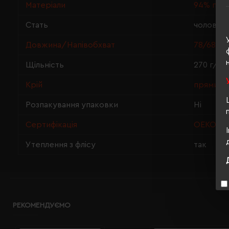
Матеріали
94% пер
Стать
чоловіча
Довжина/Напівобхват
78/68
Щільність
270 г/м²
Крій
прямий
Розпакування упаковки
Ні
Сертифікація
OEKO-TEX
Утеплення з флісу
так
РЕКОМЕНДУЄМО