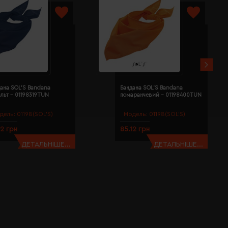
ана SOL'S Bandana
Бандана SOL'S Bandana
льт - 01198319TUN
помаранчевий - 01198400TUN
дель:
01198(SOL’S)
Модель:
01198(SOL’S)
12 грн
85.12 грн
ДЕТАЛЬНІШЕ...
ДЕТАЛЬНІШЕ...