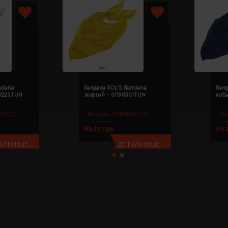
ndana
Бандана SOL'S Bandana
Банд
98220TUN
жовтий - 01198301TUN
коба
SOL’S)
Модель:
01198(SOL’S)
Мо
85.12 грн
85.
АЛЬНІШЕ...
ДЕТАЛЬНІШЕ...