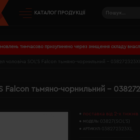
КАТАЛОГ ПРОДУКЦІЇ
амовлень тимчасово призупинено через знищення складу внаслі
л чоловіча SOL'S Falcon тьмяно-чорнильний - 038272323X
S Falcon тьмяно-чорнильний - 03827
поставка від 2-х тижнів
03827(SOL’S)
МОДЕЛЬ:
038272323XL
АРТИКУЛ: