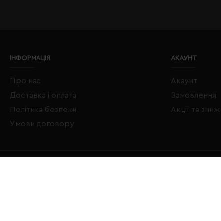
ІНФОРМАЦІЯ
АКАУНТ
Про нас
Акаунт
Доставка і оплата
Замовлення
Політика безпеки
Акції та зни
Умови договору
Copyright © 2020–2026 Євробізнес Україна All Rights Reserved