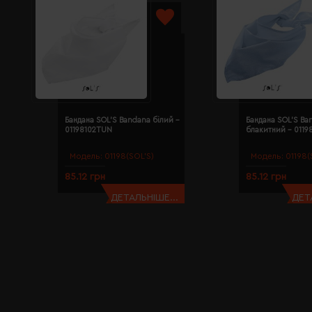
Бандана SOL'S Bandana білий -
Бандана SOL'S Ba
01198102TUN
блакитний - 011
Модель:
01198(SOL’S)
Модель:
01198(
85.12 грн
85.12 грн
ДЕТАЛЬНІШЕ...
ДЕТ