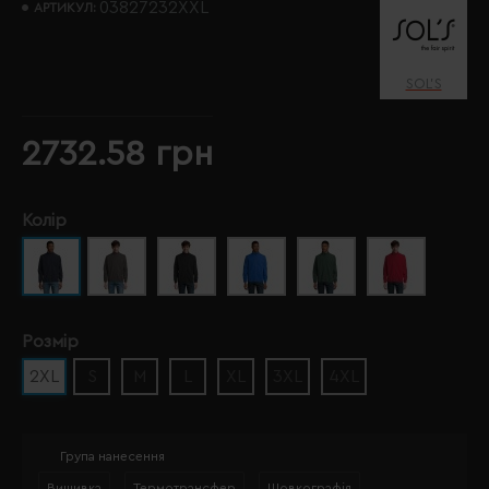
03827232XXL
АРТИКУЛ:
SOL’S
2732.58 грн
Колір
Розмір
2XL
S
M
L
XL
3XL
4XL
Група нанесення
Вишивка
Термотрансфер
Шовкографія