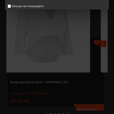
Більше не показувати.
Болеро флісове ID білий - 08090012XL/3XL
Б
Модель:
0809(ID identity)
2811.00 грн
2
Детальніше...