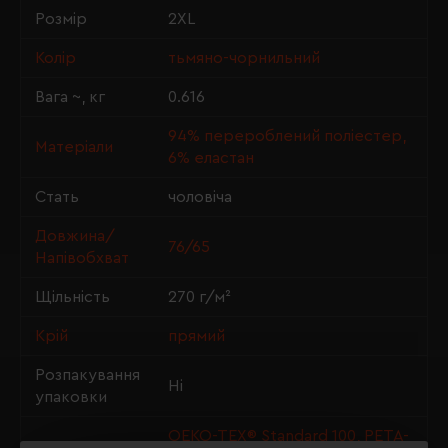
Розмір
2XL
Колір
тьмяно-чорнильний
Вага ~, кг
0.616
94% перероблений поліестер,
Матеріали
6% еластан
Стать
чоловіча
Довжина/
76/65
Напівобхват
Щільність
270 г/м²
Крій
прямий
Розпакування
Ні
упаковки
OEKO-TEX® Standard 100, PETA-