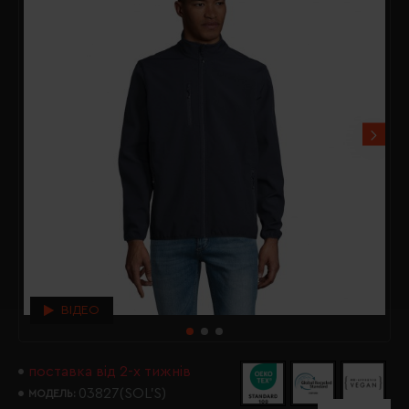
ВІДЕО
поставка від 2-х тижнів
03827(SOL’S)
МОДЕЛЬ: