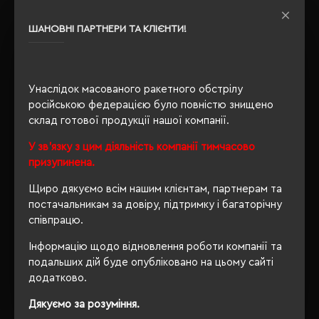
Сертифікація
Approved Vegan, Global
Recycled Standard
ШАНОВНІ ПАРТНЕРИ ТА КЛІЄНТИ!
Утеплення з
так
флісу
Унаслідок масованого ракетного обстрілу
російською федерацією було повністю знищено
склад готової продукції нашої компанії.
ОПИС
У зв'язку з цим діяльність компанії тимчасово
ВІДГУКИ
призупинена.
Щиро дякуємо всім нашим клієнтам, партнерам та
постачальникам за довіру, підтримку і багаторічну
співпрацю.
РЕКОМЕНДУЄМО
Інформацію щодо відновлення роботи компанії та
подальших дій буде опубліковано на цьому сайті
додатково.
Дякуємо за розуміння.