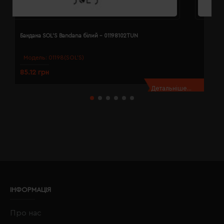
Бандана SOL'S Bandana білий - 01198102TUN
Б
Модель:
01198(SOL’S)
85.12 грн
8
Детальніше...
ІНФОРМАЦІЯ
Про нас