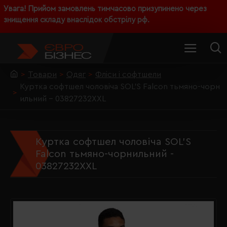
Увага! Прийом замовлень тимчасово призупинено через
знищення складу внаслідок обстрілу рф.
Товари
Одяг
Фліси і софтшели
Куртка софтшел чоловіча SOL'S Falcon тьмяно-чорн
ильний - 03827232XXL
Куртка софтшел чоловіча SOL'S
Falcon тьмяно-чорнильний -
03827232XXL