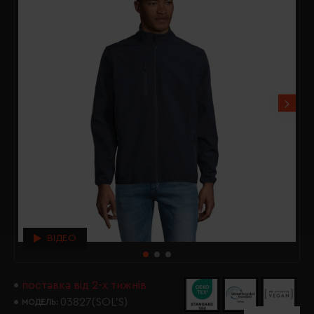
ВІДЕО
поставка від 2-х тижнів
03827(SOL’S)
МОДЕЛЬ: