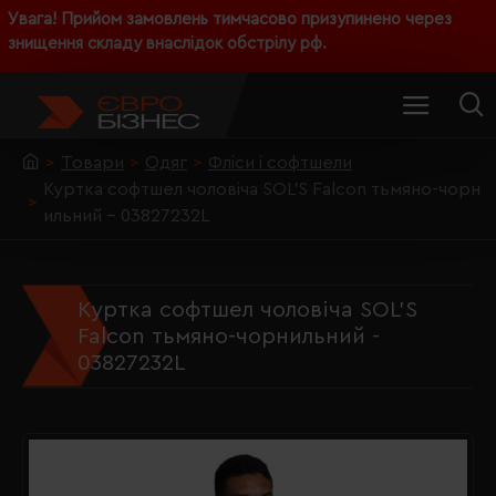
Увага! Прийом замовлень тимчасово призупинено через
знищення складу внаслідок обстрілу рф.
Товари
Одяг
Фліси і софтшели
Куртка софтшел чоловіча SOL'S Falcon тьмяно-чорн
ильний - 03827232L
Куртка софтшел чоловіча SOL'S
Falcon тьмяно-чорнильний -
03827232L