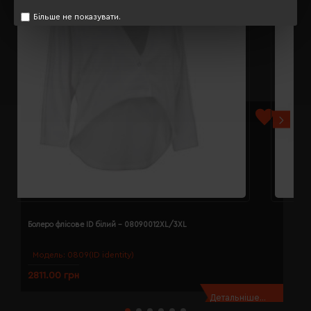
Більше не показувати.
Болеро флісове ID білий - 08090012XL/3XL
Б
Модель:
0809(ID identity)
2811.00 грн
2
Детальніше...