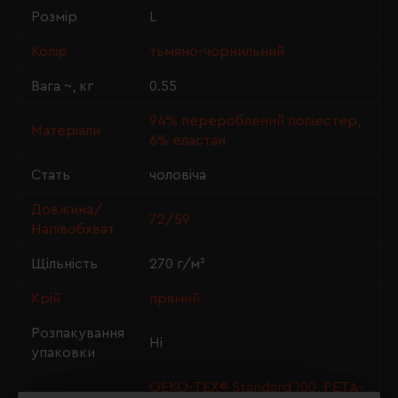
Розмір
L
Колір
тьмяно-чорнильний
Вага ~, кг
0.55
94% перероблений поліестер,
Матеріали
6% еластан
Стать
чоловіча
Довжина/
72/59
Напівобхват
Щільність
270 г/м²
Крій
прямий
Розпакування
Ні
упаковки
OEKO-TEX® Standard 100, PETA-