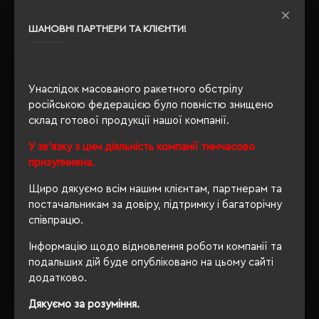
Сертифікація
Approved Vegan, Global
Recycled Standard
ШАНОВНІ ПАРТНЕРИ ТА КЛІЄНТИ!
Утеплення з
так
флісу
Унаслідок масованого ракетного обстрілу
російською федерацією було повністю знищено
склад готової продукції нашої компанії.
ОПИС
У зв'язку з цим діяльність компанії тимчасово
ВІДГУКИ
призупинена.
Щиро дякуємо всім нашим клієнтам, партнерам та
постачальникам за довіру, підтримку і багаторічну
співпрацю.
РЕКОМЕНДУЄМО
Інформацію щодо відновлення роботи компанії та
подальших дій буде опубліковано на цьому сайті
додатково.
Дякуємо за розуміння.