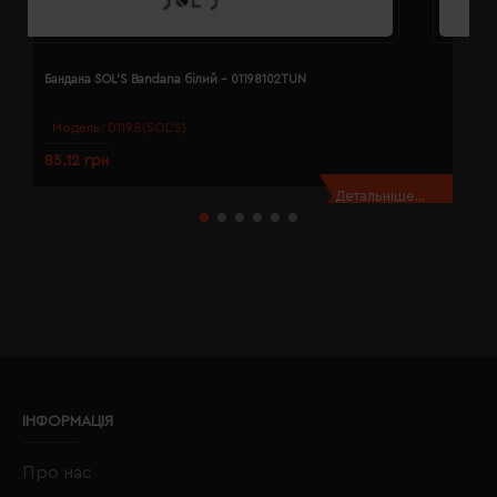
Бандана SOL'S Bandana білий - 01198102TUN
Б
Модель:
01198(SOL’S)
85.12 грн
8
Детальніше...
ІНФОРМАЦІЯ
Про нас