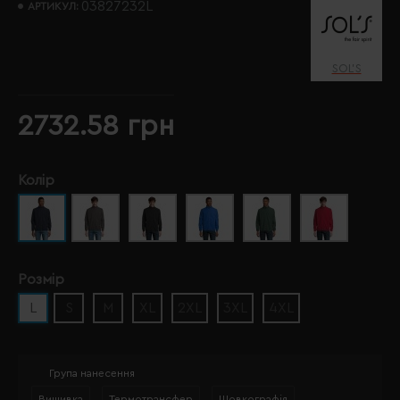
03827232L
АРТИКУЛ:
SOL’S
2732.58 грн
Колір
Розмір
L
S
M
XL
2XL
3XL
4XL
Група нанесення
Вишивка
Термотрансфер
Шовкографія