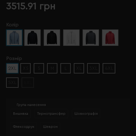
3515.91 грн
Колір
Розмір
2XL
XS
S
M
L
XL
3XL
4XL
5XL
6XL
Група нанесення
Вишивка
Термотрансфер
Шовкографія
Флексодрук
Шеврон