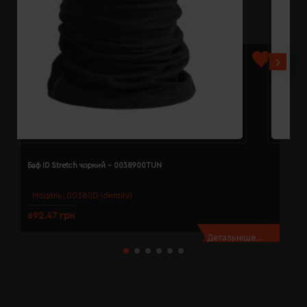
Баф ID Stretch чорний - 0038900TUN
Б
Модель:
0038(ID identity)
692.47 грн
2
Детальніше...