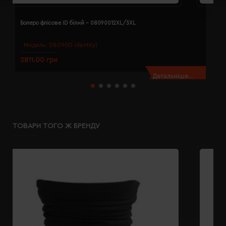
Болеро флісове ID білий - 08090012XL/3XL
Б
Модель:
0809(ID identity)
2811.00 грн
2
Детальніше...
ТОВАРИ ТОГО Ж БРЕНДУ