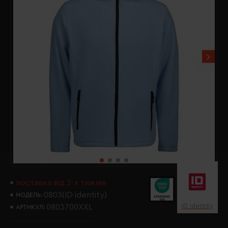
поставка від 2-х тижнів
0803(ID identity)
МОДЕЛЬ:
ID identity
0803700XXL
АРТИКУЛ: