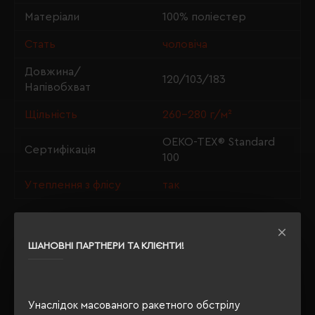
Матеріали
100% поліестер
Стать
чоловіча
Довжина/
120/103/183
Напівобхват
Щільність
260-280 г/м²
OEKO-TEX® Standard
Сертифікація
100
Утеплення з флісу
так
ШАНОВНІ ПАРТНЕРИ ТА КЛІЄНТИ!
ОПИС
ВІДГУКИ
Унаслідок масованого ракетного обстрілу