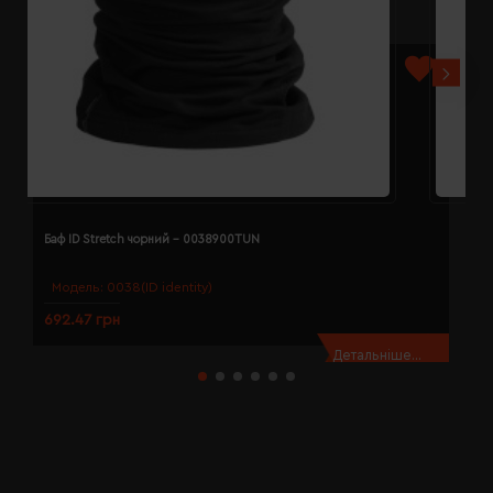
Баф ID Stretch чорний - 0038900TUN
Б
Модель:
0038(ID identity)
692.47 грн
2
Детальніше...