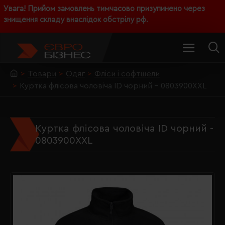
Увага! Прийом замовлень тимчасово призупинено через
знищення складу внаслідок обстрілу рф.
Товари
Одяг
Фліси і софтшели
Куртка флісова чоловіча ID чорний - 0803900XXL
Куртка флісова чоловіча ID чорний -
0803900XXL