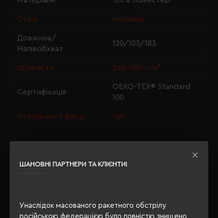
Матеріали
100% поліестер
Стать
чоловіча
Довжина/
120/103/183
Напівобхват
Щільність
260-280 г/м²
OEKO-TEX® Standard
Сертифікація
100
Утеплення з флісу
так
ОПИС
ШАНОВНІ ПАРТНЕРИ ТА КЛІЄНТИ!
ВІДГУКИ
Унаслідок масованого ракетного обстрілу
російською федерацією було повністю знищено