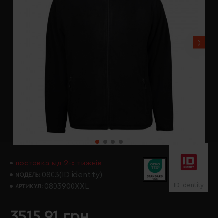
поставка від 2-х тижнів
0803(ID identity)
МОДЕЛЬ:
ID identity
0803900XXL
АРТИКУЛ:
3515.91 грн