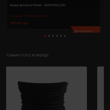
Болеро флісове ID білий - 08090012XL/3XL
Б
Модель:
0809(ID identity)
2811.00 грн
2
Детальніше...
ТОВАРИ ТОГО Ж БРЕНДУ