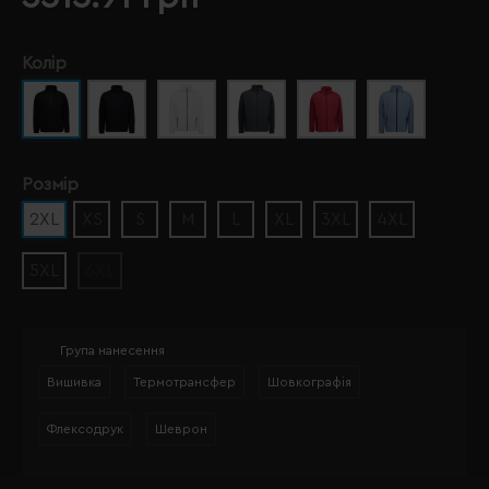
Колір
Розмір
2XL
XS
S
M
L
XL
3XL
4XL
5XL
6XL
Група нанесення
Вишивка
Термотрансфер
Шовкографія
Флексодрук
Шеврон