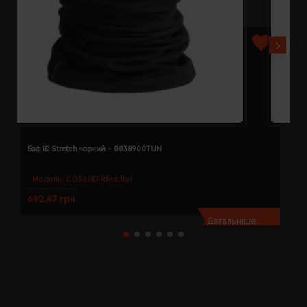
Баф ID Stretch чорний - 0038900TUN
Б
Модель:
0038(ID identity)
692.47 грн
2
Детальніше...