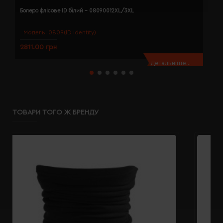
Болеро флісове ID білий - 08090012XL/3XL
Б
Модель:
0809(ID identity)
2811.00 грн
2
Детальніше...
ТОВАРИ ТОГО Ж БРЕНДУ