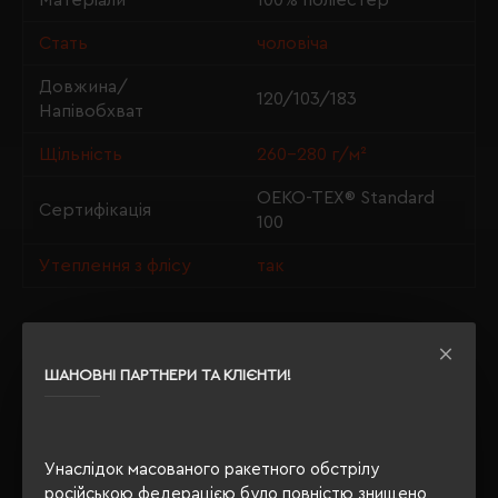
Матеріали
100% поліестер
Стать
чоловіча
Довжина/
120/103/183
Напівобхват
Щільність
260-280 г/м²
OEKO-TEX® Standard
Сертифікація
100
Утеплення з флісу
так
ОПИС
ШАНОВНІ ПАРТНЕРИ ТА КЛІЄНТИ!
ВІДГУКИ
Унаслідок масованого ракетного обстрілу
російською федерацією було повністю знищено