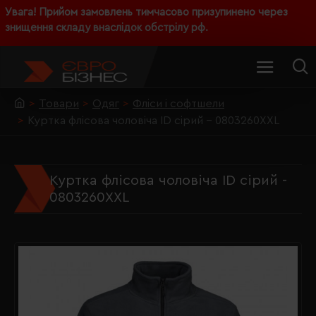
Увага! Прийом замовлень тимчасово призупинено через
знищення складу внаслідок обстрілу рф.
Товари
Одяг
Фліси і софтшели
Куртка флісова чоловіча ID сірий - 0803260XXL
Куртка флісова чоловіча ID сірий -
0803260XXL