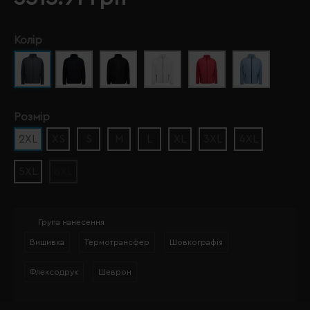
Колір
Розмір
2XL
XS
S
M
L
XL
3XL
4XL
5XL
6XL
Група нанесення
Вишивка
Термотрансфер
Шовкографія
Флексодрук
Шеврон