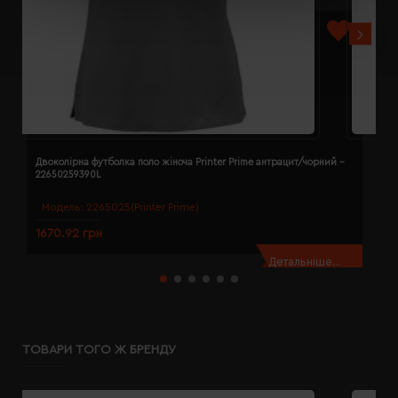
Двоколірна футболка поло жіноча Printer Prime антрацит/чорний -
Д
22650259390L
2
Модель:
2265025(Printer Prime)
1670.92 грн
1
Детальніше...
ТОВАРИ ТОГО Ж БРЕНДУ