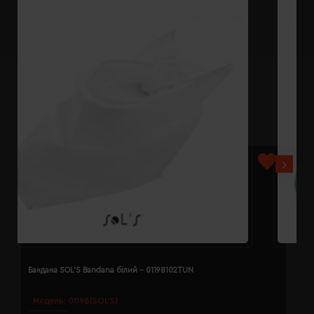
Бандана SOL'S Bandana білий - 01198102TUN
Б
Модель:
01198(SOL’S)