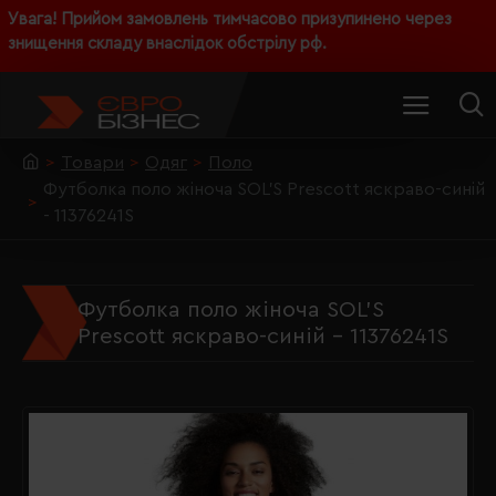
Увага! Прийом замовлень тимчасово призупинено через
знищення складу внаслідок обстрілу рф.
Товари
Одяг
Поло
Футболка поло жіноча SOL'S Prescott яскраво-синій
- 11376241S
Футболка поло жіноча SOL'S
Prescott яскраво-синій - 11376241S