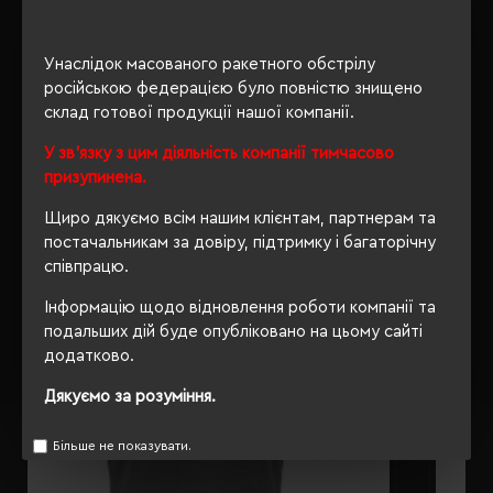
ОПИС
Унаслідок масованого ракетного обстрілу
російською федерацією було повністю знищено
ВІДГУКИ
склад готової продукції нашої компанії.
У зв'язку з цим діяльність компанії тимчасово
призупинена.
РЕКОМЕНДУЄМО
Щиро дякуємо всім нашим клієнтам, партнерам та
постачальникам за довіру, підтримку і багаторічну
співпрацю.
Інформацію щодо відновлення роботи компанії та
подальших дій буде опубліковано на цьому сайті
додатково.
Дякуємо за розуміння.
Більше не показувати.