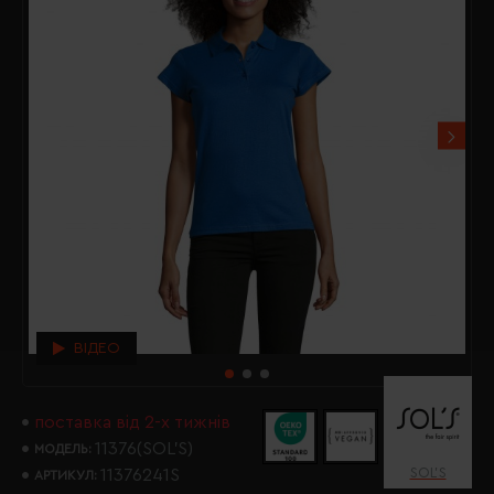
ВІДЕО
поставка від 2-х тижнів
11376(SOL’S)
МОДЕЛЬ:
SOL’S
11376241S
АРТИКУЛ: