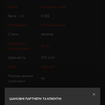
Колір
яскраво-синій
Вага ~, кг
0.122
Матеріали
100% бавовна
Стать
жіноча
Довжина/
61/41
Напівобхват
Щільність
170 г/м²
Крій
прямий
Розпакування
Ні
упаковки
OEKO-TEX® Standard 100,
Сертифікація
PETA-Approved Vegan
ШАНОВНІ ПАРТНЕРИ ТА КЛІЄНТИ!