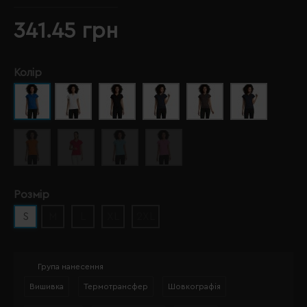
341.45 грн
Колір
Розмір
S
M
L
XL
2XL
Група нанесення
Вишивка
Термотрансфер
Шовкографія