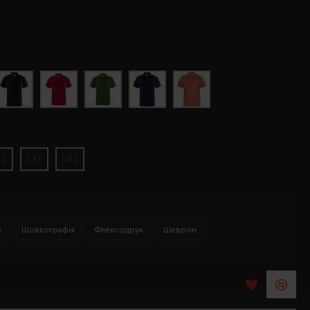
XL
3XL
4XL
р
Шовкографія
Флексодрук
Шеврон