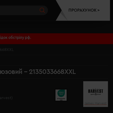
ПРОРАХУНОК >
док обстрілу рф.
3668XXL
ірюзовий - 2135033668XXL
arvest)
James Harvest