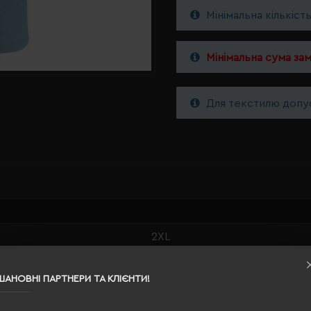
Мінімальна кількіст
Мінімальна сума за
Для текстилю допус
2XL
світло-бірюзовий
ШАНОВНІ ПАРТНЕРИ ТА КЛІЄНТИ!
95% бавовна, 5% лайкра