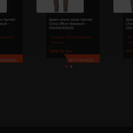
es Harvest
Брюки жіночі James Harvest
Брюк
евий -
Chino Officer бежевий -
Chin
21260061802632
212
06(James
Модель:
2126006(James
Мо
Harvest)
Ha
7978.70 грн
797
АЛЬНІШЕ...
ДЕТАЛЬНІШЕ...