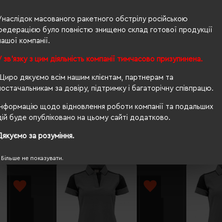
чоловіча
Унаслідок масованого ракетного обстрілу російською
78,5/66
федерацією було повністю знищено склад готової продукції
нашої компанії.
200 г/м²
У зв'язку з цим діяльність компанії тимчасово призупинена.
прямий
Щиро дякуємо всім нашим клієнтам, партнерам та
OEKO-TEX® Standard 100
постачальникам за довіру, підтримку і багаторічну співпрацю.
Інформацію щодо відновлення роботи компанії та подальших
дій буде опубліковано на цьому сайті додатково.
Дякуємо за розуміння.
Більше не показувати.