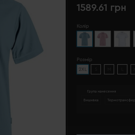
1589.61 грн
Колір
Розмір
2XL
S
M
L
Група нанесення
Вишивка
Термотрансфе