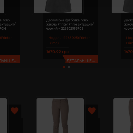
а поло
Двоколірна футболка поло
Двоко
 антрацит/
жіноча Printer Prime антрацит/
жіноч
390M
чорний - 22650259390S
чорн
Printer
Модель:
2265025(Printer
Мод
Prime)
Pri
1670.92 грн
1670
ЬНІШЕ...
ДЕТАЛЬНІШЕ...