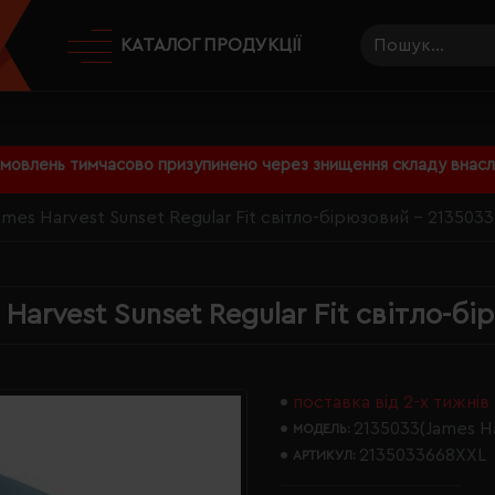
КАТАЛОГ ПРОДУКЦІЇ
амовлень тимчасово призупинено через знищення складу внаслі
mes Harvest Sunset Regular Fit світло-бірюзовий - 213503
Harvest Sunset Regular Fit світло-б
поставка від 2-х тижнів
2135033(James H
МОДЕЛЬ:
2135033668XXL
АРТИКУЛ: