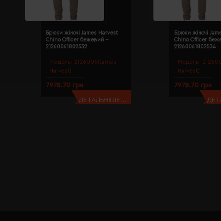
Брюки жіночі James Harvest
Брюки жіночі Jam
Chino Officer бежевий -
Chino Officer беж
21260061802532
21260061802534
Модель:
2126006(James
Модель:
21260
Harvest)
Harvest)
7978.70 грн
7978.70 грн
ДЕТАЛЬНІШЕ...
ДЕТ