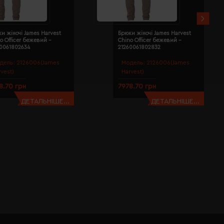
и жіночі James Harvest
Брюки жіночі James Harvest
o Officer бежевий -
Chino Officer бежевий -
60061802634
21260061802832
дель:
2126006(James
Модель:
2126006(James
rvest)
Harvest)
8.70 грн
7978.70 грн
ДЕТАЛЬНІШЕ...
ДЕТАЛЬНІШЕ...