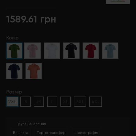
1589.61 грн
Колір
Розмір
2XL
S
M
L
XL
3XL
4XL
Група нанесення
Вишивка
Термотрансфер
Шовкографія