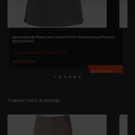
Двоколірна футболка поло жіноча Printer Prime антрацит/чорний -
Д
22650259390L
2
Модель:
2265025(Printer Prime)
1670.92 грн
1
Детальніше...
ТОВАРИ ТОГО Ж БРЕНДУ