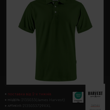
поставка від 2-х тижнів
2135033(James Harvest)
МОДЕЛЬ:
James
2135033729XXL
АРТИКУЛ:
Harvest