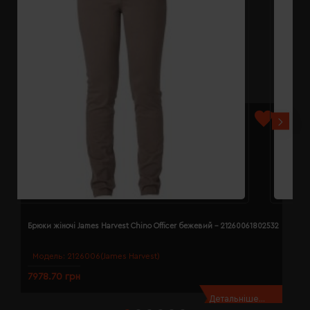
Брюки жіночі James Harvest Chino Officer бежевий - 21260061802532
Б
Модель:
2126006(James Harvest)
7978.70 грн
7
Детальніше...