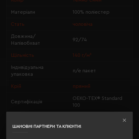
Колір
темно-синій
Матеріали
100% поліестер
Стать
чоловіча
Довжина/
92/74
Напівобхват
Щільність
140 г/м²
Індивідуальна
п/е пакет
упаковка
Крій
прямий
OEKO-TEX® Standard
Сертифікація
100
Утеплення з флісу
так
ШАНОВНІ ПАРТНЕРИ ТА КЛІЄНТИ!