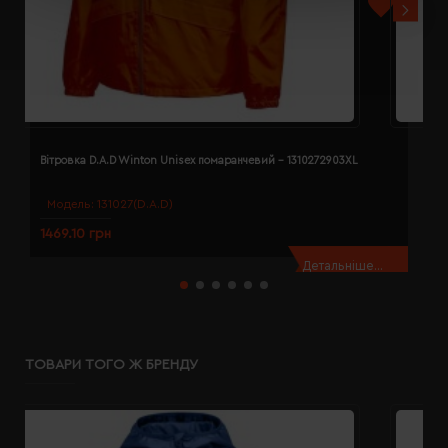
Вітровка D.A.D Winton Unisex помаранчевий - 1310272903XL
В
Модель:
131027(D.A.D)
1469.10 грн
1
Детальніше...
ТОВАРИ ТОГО Ж БРЕНДУ