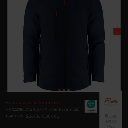
поставка від 2-х тижнів
2261067(Printer Essentials)
МОДЕЛЬ:
Printer
22610676004XL
АРТИКУЛ:
Active
Wear