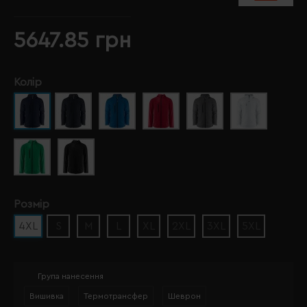
5647.85 грн
Колір
Розмір
4XL
S
M
L
XL
2XL
3XL
5XL
Група нанесення
Вишивка
Термотрансфер
Шеврон