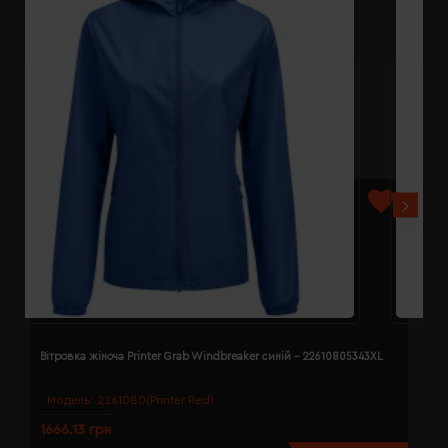
Вітровка жіноча Printer Grab Windbreaker синій - 22610805343XL
В
Модель:
2261080(Printer Red)
1666.13 грн
1