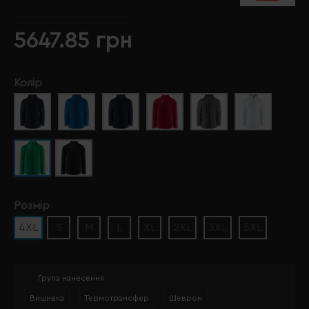
5647.85 грн
Колір
Розмір
4XL
S
M
L
XL
2XL
3XL
5XL
Група нанесення
Вишивка
Термотрансфер
Шеврон