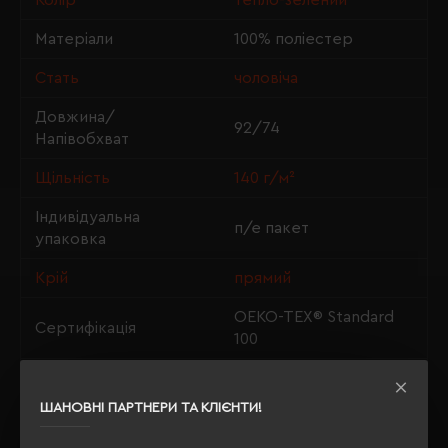
Колір
тепло-зелений
Матеріали
100% поліестер
Стать
чоловіча
Довжина/
92/74
Напівобхват
Щільність
140 г/м²
Індивідуальна
п/е пакет
упаковка
Крій
прямий
OEKO-TEX® Standard
Сертифікація
100
Утеплення з флісу
так
ШАНОВНІ ПАРТНЕРИ ТА КЛІЄНТИ!