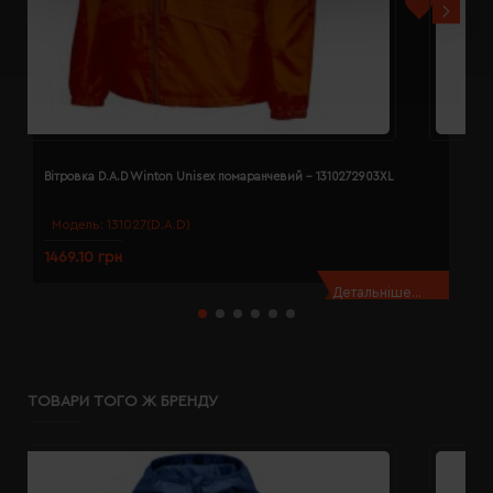
Вітровка D.A.D Winton Unisex помаранчевий - 1310272903XL
В
Модель:
131027(D.A.D)
1469.10 грн
1
Детальніше...
ТОВАРИ ТОГО Ж БРЕНДУ