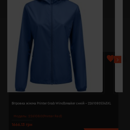
Вітровка жіноча Printer Grab Windbreaker синій - 22610805343XL
В
Модель:
2261080(Printer Red)
1666.13 грн
1