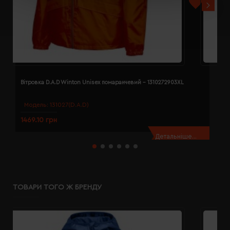
Вітровка D.A.D Winton Unisex помаранчевий - 1310272903XL
В
Модель:
131027(D.A.D)
1469.10 грн
1
Детальніше...
ТОВАРИ ТОГО Ж БРЕНДУ