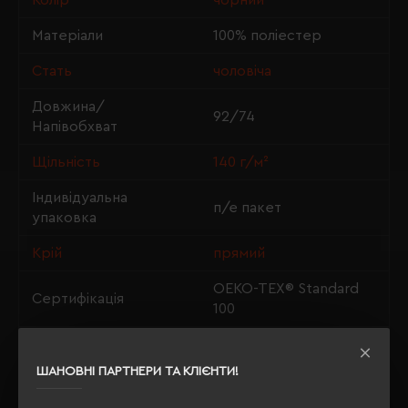
Колір
чорний
Матеріали
100% поліестер
Стать
чоловіча
Довжина/
92/74
Напівобхват
Щільність
140 г/м²
Індивідуальна
п/е пакет
упаковка
Крій
прямий
OEKO-TEX® Standard
Сертифікація
100
Утеплення з флісу
так
ШАНОВНІ ПАРТНЕРИ ТА КЛІЄНТИ!