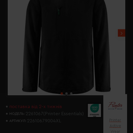
поставка від 2-х тижнів
2261067(Printer Essentials)
МОДЕЛЬ:
Printer
22610679004XL
АРТИКУЛ:
Active
Wear