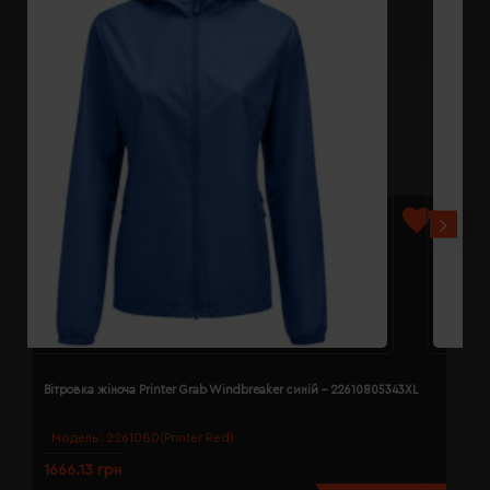
Вітровка жіноча Printer Grab Windbreaker синій - 22610805343XL
В
Модель:
2261080(Printer Red)
1666.13 грн
1