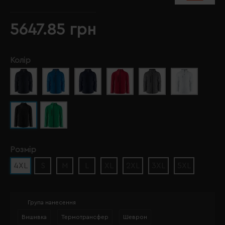
5647.85 грн
Колір
Розмір
4XL
S
M
L
XL
2XL
3XL
5XL
Група нанесення
Вишивка
Термотрансфер
Шеврон