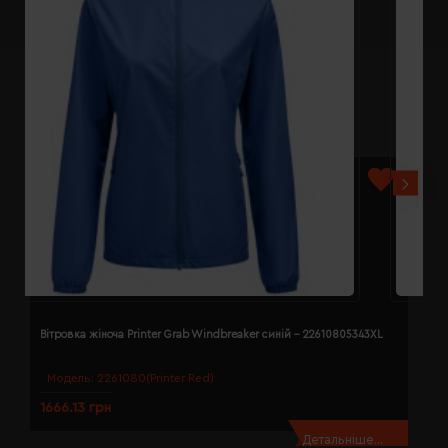
Вітровка жіноча Printer Grab Windbreaker синій - 22610805343XL
В
Модель:
2261080(Printer Red)
1666.13 грн
1
Детальніше...