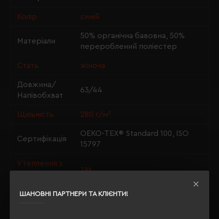
Колір
синій
50% органічна бавовна, 50%
Матеріали
перероблений поліестер
Стать
жіноча
Довжина/
63/44
Напівобхват
Щільність
280 г/м²
OEKO-TEX® Standard 100, ISO
Сертифікація
15797
Утеплення з
так
флісу
ШАНОВНІ ПАРТНЕРИ ТА КЛІЄНТИ!
ОПИС