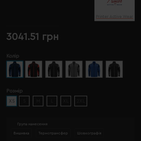
Printer Active Wear
3041.51 грн
Колір
Розмір
XS
S
M
L
XL
2XL
Група нанесення
Вишивка
Термотрансфер
Шовкографія