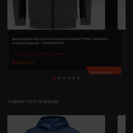
Двоколірний світшот на блискавці жіночий Printer Sweatvest
Д
антрацит/чорний - 22620629390L
а
Модель:
2262062(Printer Prime)
3041.51 грн
3
Детальніше...
ТОВАРИ ТОГО Ж БРЕНДУ