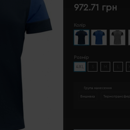
972.71 грн
Колір
Розмір
4XL
S
M
L
Група нанесення
Вишивка
Термотрансфе