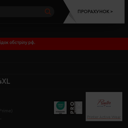
ПРОРАХУНОК >
док обстрілу рф.
4XL
Prime)
Printer Active Wear
L