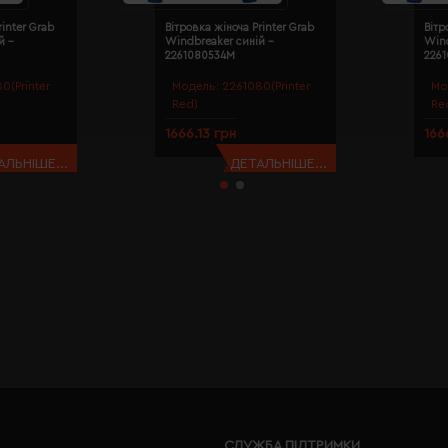
rinter Grab
Вітровка жіноча Printer Grab
Вітр
й -
Windbreaker синій -
Wind
2261080534M
226
0(Printer
Модель:
2261080(Printer
Мо
Red)
Re
1666.13 грн
166
АЛЬНІШЕ...
ДЕТАЛЬНІШЕ...
СЛУЖБА ПІДТРИМКИ