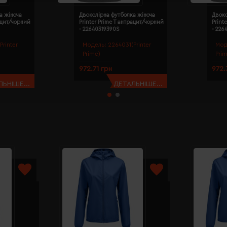
а жіноча
Двоколірна футболка жіноча
Двоко
рацит/чорний
Printer Prime T антрацит/чорний
Print
- 22640319390S
- 226
Printer
Модель:
2264031(Printer
Мод
Prime)
Pri
972.71 грн
972.
ЬНІШЕ...
ДЕТАЛЬНІШЕ...