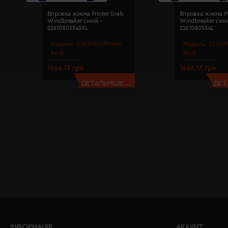
Вітровка жіноча Printer Grab
Вітровка жіноча P
Windbreaker синій -
Windbreaker сині
22610805343XL
2261080534L
Модель:
2261080(Printer
Модель:
226108
Red)
Red)
1666.13 грн
1666.13 грн
ДЕТАЛЬНІШЕ...
ДЕТ
ІНФОРМАЦІЯ
АКАУНТ