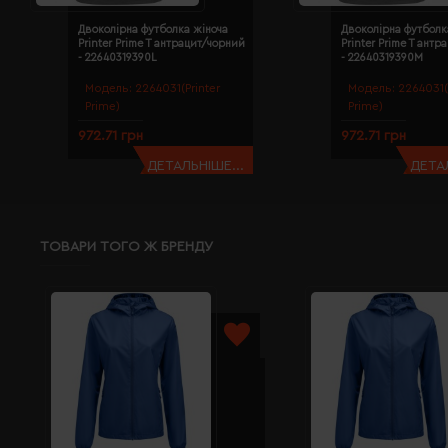
Двоколірна футболка жіноча
Двоколірна футболк
Printer Prime T антрацит/чорний
Printer Prime T ант
- 22640319390L
- 22640319390M
Модель:
2264031(Printer
Модель:
2264031(
Prime)
Prime)
972.71 грн
972.71 грн
ДЕТАЛЬНІШЕ...
ДЕТАЛ
ТОВАРИ ТОГО Ж БРЕНДУ