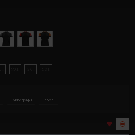
XL
2XL
3XL
5XL
р
Шовкографія
Шеврон