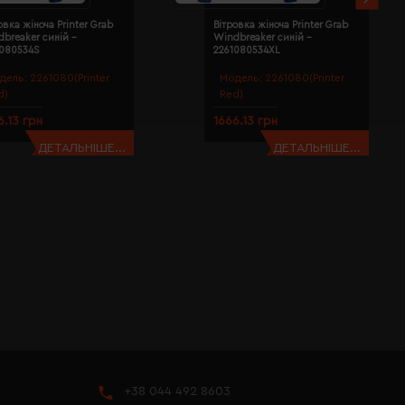
овка жіноча Printer Grab
Вітровка жіноча Printer Grab
breaker синій -
Windbreaker синій -
1080534S
2261080534XL
дель:
2261080(Printer
Модель:
2261080(Printer
d)
Red)
6.13 грн
1666.13 грн
ДЕТАЛЬНІШЕ...
ДЕТАЛЬНІШЕ...
+38 044 492 8603