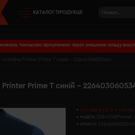
КАТАЛОГ ПРОДУКЦІЇ
амовлень тимчасово призупинено через знищення складу внаслі
чоловіча Printer Prime T синій - 226403060534XL
Printer Prime T синій - 22640306053
поставка від 2-х тижнів
2264030(Printer 
МОДЕЛЬ:
226403060534X
АРТИКУЛ: