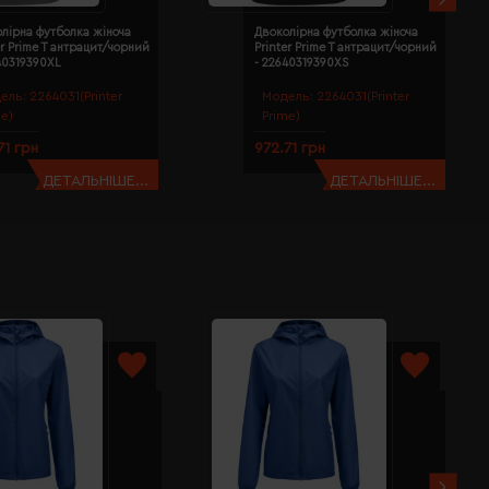
лірна футболка жіноча
Двоколірна футболка жіноча
er Prime T антрацит/чорний
Printer Prime T антрацит/чорний
40319390XL
- 22640319390XS
ель:
2264031(Printer
Модель:
2264031(Printer
me)
Prime)
71 грн
972.71 грн
ДЕТАЛЬНІШЕ...
ДЕТАЛЬНІШЕ...