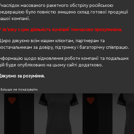
чоловіча
Унаслідок масованого ракетного обстрілу російською
федерацією було повністю знищено склад готової продукції
81/72
нашої компанії.
180 г/м²
У зв'язку з цим діяльність компанії тимчасово призупинена.
OEKO-TEX® Standard 100, ISO 15797
Щиро дякуємо всім нашим клієнтам, партнерам та
постачальникам за довіру, підтримку і багаторічну співпрацю.
Інформацію щодо відновлення роботи компанії та подальших
дій буде опубліковано на цьому сайті додатково.
Дякуємо за розуміння.
Більше не показувати.