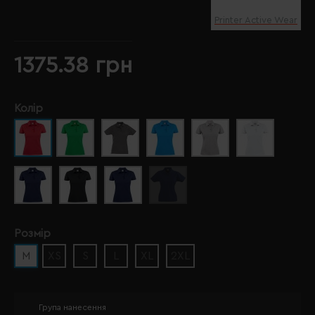
Printer Active Wear
1375.38 грн
Колір
Розмір
M
XS
S
L
XL
2XL
Група нанесення