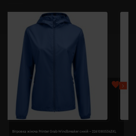
Вітровка жіноча Printer Grab Windbreaker синій - 22610805343XL
В