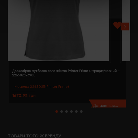
Двоколірна футболка поло жіноча Printer Prime антрацит/чорний -
Д
22650259390L
2
Модель:
2265025(Printer Prime)
1670.92 грн
1
Детальніше...
ТОВАРИ ТОГО Ж БРЕНДУ