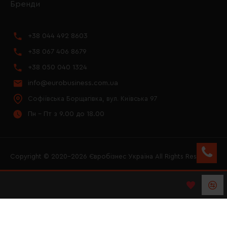
Бренди
+38 044 492 8603
+38 067 406 8679
+38 050 040 1324
info@eurobusiness.com.ua
Софіївська Борщагівка, вул. Київська 97
Пн - Пт з 9.00 до 18.00
Copyright © 2020–2026 Євробізнес Україна All Rights Reserved
FACEBOOK
INSTAGRAM
YOUTUBE
LOGO ЄВРОБІЗНЕС
УКРАЇНА