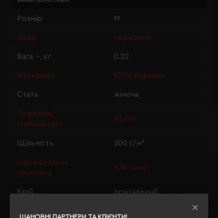
ХАРАКТЕРИСТИКИ
Розмір
M
Колір
червоний
Вага ~, кг
0.22
Матеріали
100% бавовна
Стать
жіноча
Довжина/
63/49
Напівобхват
Щільність
200 г/м²
Індивідуальна
п/е пакет
упаковка
Крій
приталений
OEKO-TEX® Standard
Сертифікація
ШАНОВНІ ПАРТНЕРИ ТА КЛІЄНТИ!