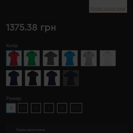
Printer Active Wear
1375.38 грн
Колір
Розмір
S
XS
M
L
XL
2XL
Група нанесення