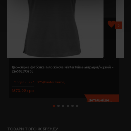
Двоколірна футболка поло жіноча Printer Prime антрацит/чорний -
Д
22650259390L
2
Модель:
2265025(Printer Prime)
1670.92 грн
1
Детальніше...
ТОВАРИ ТОГО Ж БРЕНДУ