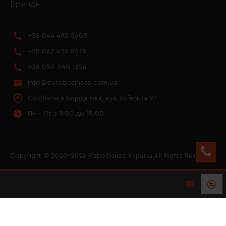
Бренди
+38 044 492 8603
+38 067 406 8679
+38 050 040 1324
info@eurobusiness.com.ua
Софіївська Борщагівка, вул. Київська 97
Пн - Пт з 9.00 до 18.00
Copyright © 2020–2026 Євробізнес Україна All Rights Reserved
FACEBOOK
INSTAGRAM
YOUTUBE
LOGO ЄВРОБІЗНЕС
УКРАЇНА