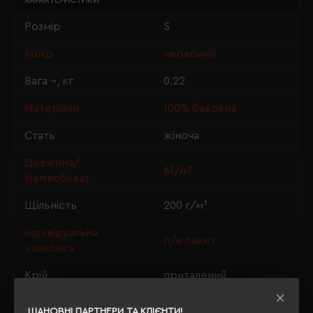
ХАРАКТЕРИСТИКИ
Розмір
S
Колір
червоний
Вага ~, кг
0.22
Матеріали
100% бавовна
Стать
жіноча
Довжина/
61/47
Напівобхват
Щільність
200 г/м²
Індивідуальна
п/е пакет
упаковка
Крій
приталений
OEKO-TEX® Standard
Сертифікація
ШАНОВНІ ПАРТНЕРИ ТА КЛІЄНТИ!