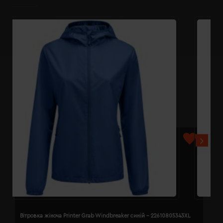
Вітровка жіноча Printer Grab Windbreaker синій - 22610805343XL
В