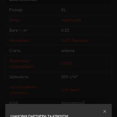
ХАРАКТЕРИСТИКИ
Розмір
XL
Колір
червоний
Вага ~, кг
0.22
Матеріали
100% бавовна
Стать
жіноча
Довжина/
67/54
Напівобхват
Щільність
200 г/м²
Індивідуальна
п/е пакет
упаковка
Крій
приталений
OEKO-TEX® Standard
Сертифікація
ШАНОВНІ ПАРТНЕРИ ТА КЛІЄНТИ!