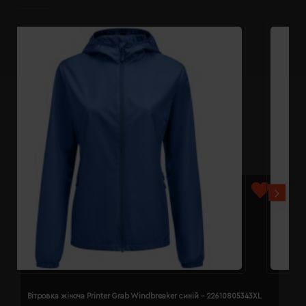
Вітровка жіноча Printer Grab Windbreaker синій - 22610805343XL
В