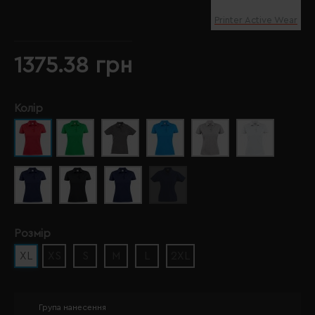
Printer Active Wear
1375.38 грн
Колір
Розмір
XL
XS
S
M
L
2XL
Група нанесення