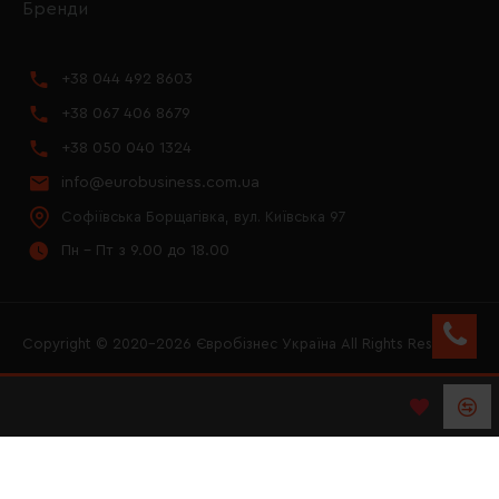
Бренди
+38 044 492 8603
+38 067 406 8679
+38 050 040 1324
info@eurobusiness.com.ua
Софіївська Борщагівка, вул. Київська 97
Пн - Пт з 9.00 до 18.00
Copyright © 2020–2026 Євробізнес Україна All Rights Reserved
FACEBOOK
INSTAGRAM
YOUTUBE
LOGO ЄВРОБІЗНЕС
УКРАЇНА