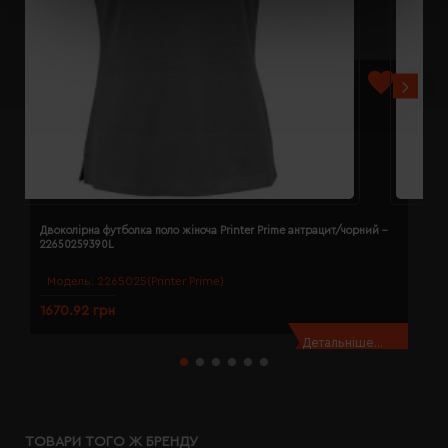
Двоколірна футболка поло жіноча Printer Prime антрацит/чорний -
Д
22650259390L
2
Модель:
2265025(Printer Prime)
1670.92 грн
1
Детальніше...
ТОВАРИ ТОГО Ж БРЕНДУ