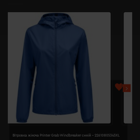
Вітровка жіноча Printer Grab Windbreaker синій - 22610805343XL
В