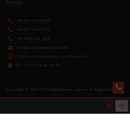
Бренди
+38 044 492 8603
+38 067 406 8679
+38 050 040 1324
info@eurobusiness.com.ua
Софіївська Борщагівка, вул. Київська 97
Пн - Пт з 9.00 до 18.00
Copyright © 2020–2026 Євробізнес Україна All Rights Reserved
FACEBOOK
INSTAGRAM
YOUTUBE
LOGO ЄВРОБІЗНЕС
УКРАЇНА