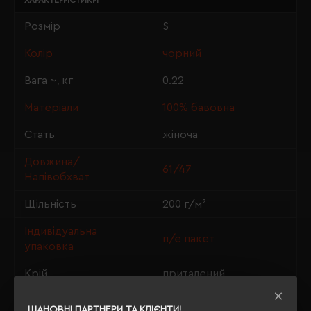
ХАРАКТЕРИСТИКИ
Розмір
S
Колір
чорний
Вага ~, кг
0.22
Матеріали
100% бавовна
Стать
жіноча
Довжина/
61/47
Напівобхват
Щільність
200 г/м²
Індивідуальна
п/е пакет
упаковка
Крій
приталений
OEKO-TEX® Standard
Сертифікація
ШАНОВНІ ПАРТНЕРИ ТА КЛІЄНТИ!