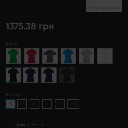
Printer Active Wear
1375.38 грн
Колір
Розмір
S
XS
M
L
XL
2XL
Група нанесення