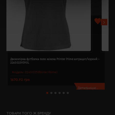
Двоколірна футболка поло жіноча Printer Prime антрацит/чорний -
Д
22650259390L
2
Модель:
2265025(Printer Prime)
1670.92 грн
1
Детальніше...
ТОВАРИ ТОГО Ж БРЕНДУ