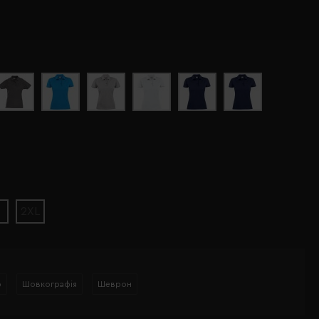
2XL
р
Шовкографія
Шеврон