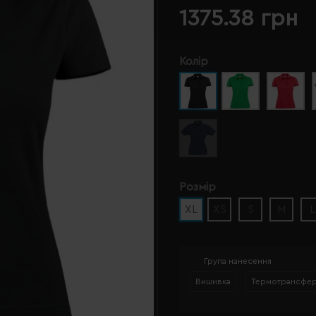
1375.38 грн
Колір
Розмір
XL
XS
S
M
L
Група нанесення
Вишивка
Термотрансфе