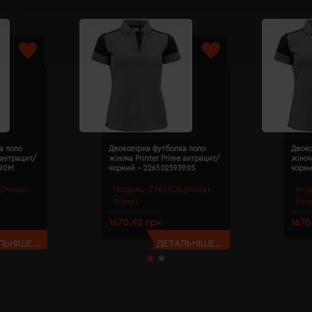
а поло
Двоколірна футболка поло
Двоко
 антрацит/
жіноча Printer Prime антрацит/
жіноч
390M
чорний - 22650259390S
чорн
Printer
Модель:
2265025(Printer
Мод
Prime)
Pri
1670.92 грн
1670
ЬНІШЕ...
ДЕТАЛЬНІШЕ...