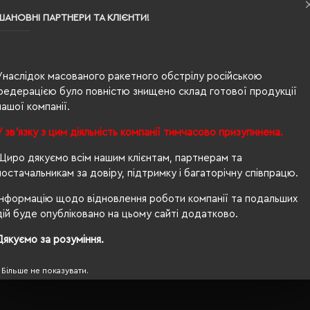
ШАНОВНІ ПАРТНЕРИ ТА КЛІЄНТИ!
0.22
100% бавовна
Унаслідок масованого ракетного обстрілу російською
жіноча
федерацією було повністю знищено склад готової продукції
нашої компанії.
67/54
У зв'язку з цим діяльність компанії тимчасово призупинена.
200 г/м²
Щиро дякуємо всім нашим клієнтам, партнерам та
п/е пакет
постачальникам за довіру, підтримку і багаторічну співпрацю.
приталений
Інформацію щодо відновлення роботи компанії та подальших
дій буде опубліковано на цьому сайті додатково.
OEKO-TEX® Standard 100
Дякуємо за розуміння.
Більше не показувати.