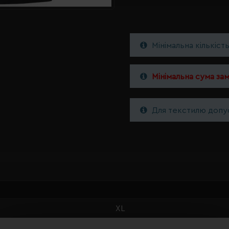
Мінімальна кількіст
Мінімальна сума за
Для текстилю допус
XL
чорний