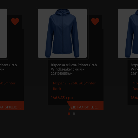
rinter Grab
Вітровка жіноча Printer Grab
Вітр
й -
Windbreaker синій -
Wind
2261080534M
226
0(Printer
Модель:
2261080(Printer
Мо
Red)
Re
1666.13 грн
166
АЛЬНІШЕ...
ДЕТАЛЬНІШЕ...