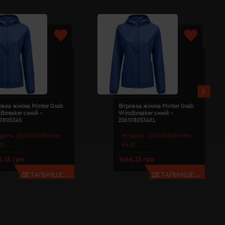
овка жіноча Printer Grab
Вітровка жіноча Printer Grab
breaker синій -
Windbreaker синій -
1080534S
2261080534XL
дель:
2261080(Printer
Модель:
2261080(Printer
d)
Red)
6.13 грн
1666.13 грн
ДЕТАЛЬНІШЕ...
ДЕТАЛЬНІШЕ...