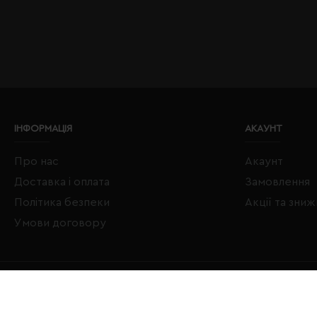
ІНФОРМАЦІЯ
АКАУНТ
Про нас
Акаунт
Доставка і оплата
Замовлення
Політика безпеки
Акції та зни
Умови договору
Copyright © 2020–2026 Євробізнес Україна All Rights Reserved