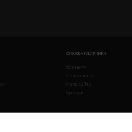
СЛУЖБА ПІДТРИМКИ
Контакти
Повернення
жки
Мапа сайту
Бренди