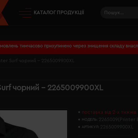
КАТАЛОГ ПРОДУКЦІЇ
амовлень тимчасово призупинено через знищення складу внаслі
nter Surf чорний - 2265009900XL
Surf чорний - 2265009900XL
поставка від 2-х тижнів
2265009(Printer E
МОДЕЛЬ:
2265009900XL
АРТИКУЛ: