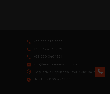
+38 044 492 8603
+38 067 406 8679
+38 050 040 1324
info@eurobusiness.com.ua
Софіївська Борщагівка, вул. Київська 97
Пн - Пт з 9.00 до 18.00