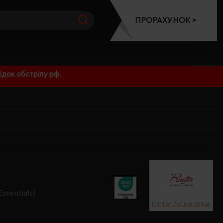
ПРОРАХУНОК >
док обстрілу рф.
ssentials)
Printer Active Wear