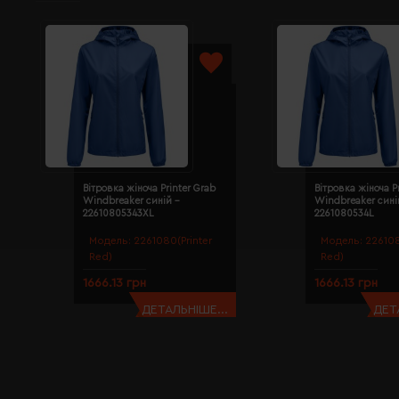
Вітровка жіноча Printer Grab
Вітровка жіноча P
Windbreaker синій -
Windbreaker сині
22610805343XL
2261080534L
Модель:
2261080(Printer
Модель:
226108
Red)
Red)
1666.13 грн
1666.13 грн
ДЕТАЛЬНІШЕ...
ДЕТ