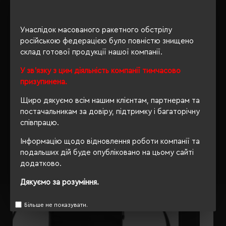
ОПИС
Унаслідок масованого ракетного обстрілу
російською федерацією було повністю знищено
ВІДГУКИ
склад готової продукції нашої компанії.
У зв'язку з цим діяльність компанії тимчасово
призупинена.
Щиро дякуємо всім нашим клієнтам, партнерам та
РЕКОМЕНДУЄМО
постачальникам за довіру, підтримку і багаторічну
співпрацю.
Інформацію щодо відновлення роботи компанії та
подальших дій буде опубліковано на цьому сайті
додатково.
Дякуємо за розуміння.
Більше не показувати.