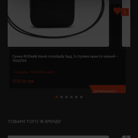
Сумка RFIDsafe travel crossbody bag, 3 ступеня захисту чорний -
С
11040100
р
Модель:
11040(Pacsafe)
1732.14 грн
1
Детальніше...
ТОВАРИ ТОГО Ж БРЕНДУ