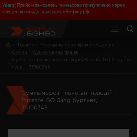
Увага! Прийом замовлень тимчасово призупинено через
знищення складу внаслідок обстрілу рф.
Товари
Рекламно-сувенірна продукція
Сумки
Сумки через плече
Сумка через плече антизлодій Pacsafe GO Sling бур
гунді - 35100345
Сумка через плече антизлодій
Pacsafe GO Sling бургунді -
35100345