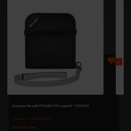
Гаманець Pacsafe RFIDsafe V100 чорний - 10556100
Г
Модель:
10556(Pacsafe)
2020.98 грн
1