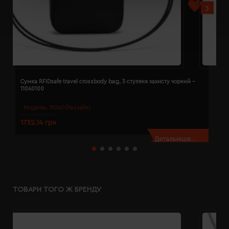
Сумка RFIDsafe travel crossbody bag, 3 ступеня захисту чорний -
С
11040100
р
Модель:
11040(Pacsafe)
1732.14 грн
1
Детальніше...
ТОВАРИ ТОГО Ж БРЕНДУ