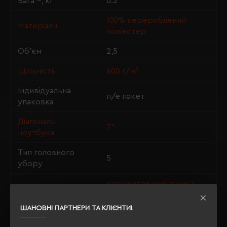
Вага ~, кг
0.2
100% перероблений
Матеріали
поліестер
Об'єм
2,5
Щільність
600 г/м²
Індивідуальна
п/е пакет
упаковка
Діагональ
7"
ноутбука
Тип головного
5
убору
запатентований захист,
Особливості
PFC free
ШАНОВНІ ПАРТНЕРИ ТА КЛІЄНТИ!