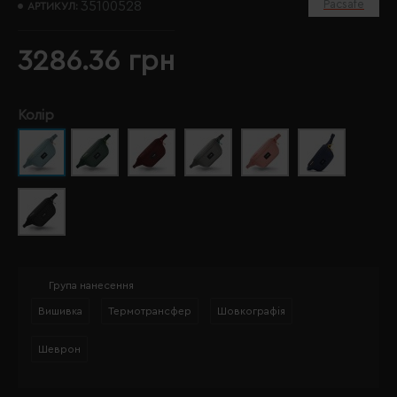
Pacsafe
35100528
АРТИКУЛ:
3286.36 грн
Колір
Група нанесення
Вишивка
Термотрансфер
Шовкографія
Шеврон