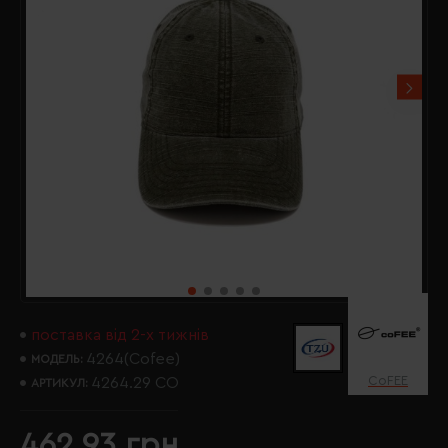
поставка від 2-х тижнів
4264(Cofee)
МОДЕЛЬ:
CoFEE
4264.29 CO
АРТИКУЛ:
462.93 грн