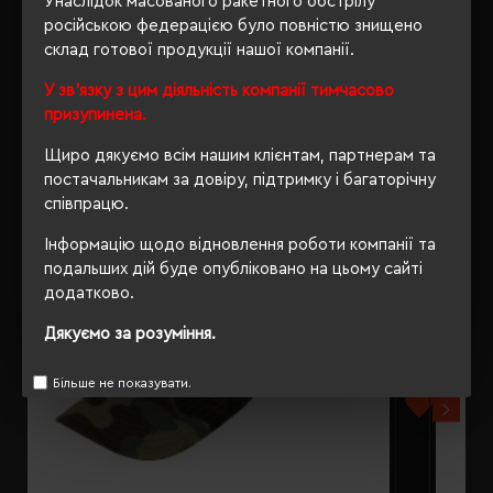
Унаслідок масованого ракетного обстрілу
російською федерацією було повністю знищено
склад готової продукції нашої компанії.
У зв'язку з цим діяльність компанії тимчасово
РЕКОМЕНДУЄМО
призупинена.
Щиро дякуємо всім нашим клієнтам, партнерам та
постачальникам за довіру, підтримку і багаторічну
співпрацю.
Інформацію щодо відновлення роботи компанії та
подальших дій буде опубліковано на цьому сайті
додатково.
Дякуємо за розуміння.
Більше не показувати.