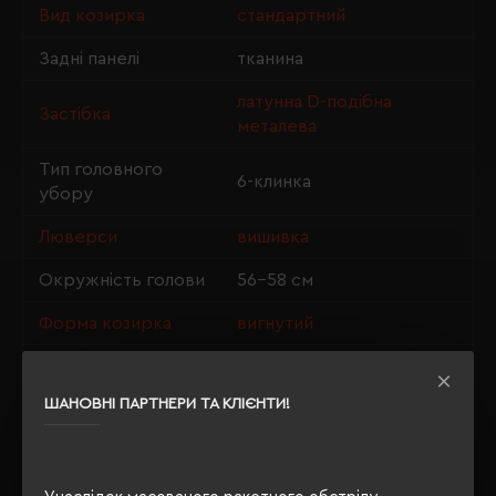
Вид козирка
стандартний
Задні панелі
тканина
латунна D-подібна
Застібка
металева
Тип головного
6-клинка
убору
Люверси
вишивка
Окружність голови
56-58 см
Форма козирка
вигнутий
ШАНОВНІ ПАРТНЕРИ ТА КЛІЄНТИ!
ОПИС
ВІДГУКИ