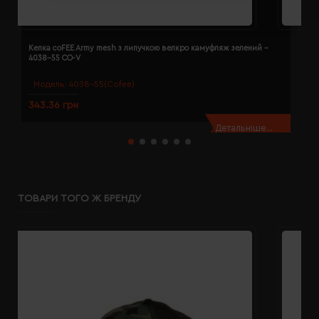
Кепка coFEE Army mesh з липучкою велкро камуфляж зелений -
К
4038-55 CO-V
Модель:
4038-55(Cofee)
343.36 грн
3
Детальніше...
ТОВАРИ ТОГО Ж БРЕНДУ