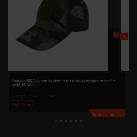
Кепка coFEE Army mesh з липучкою велкро камуфляж зелений -
К
4038-55 CO-V
Модель:
4038-55(Cofee)
343.36 грн
3
Детальніше...