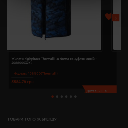
Жилет з підігрівом Thermalli La Norma камуфляж синій -
Ж
408800032XL
4
Модель:
408800(Thermalli)
3554.78 грн
3
Детальніше...
ТОВАРИ ТОГО Ж БРЕНДУ