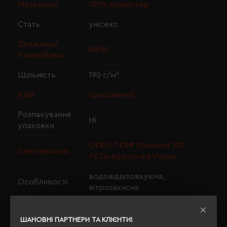
Матеріали
100% поліестер
Стать
унісекс
Довжина/
68/61
Напівобхват
Щільність
190 г/м²
Крій
приталений
Розпакування
Ні
упаковки
OEKO-TEX® Standard 100,
Сертифікація
PETA-Approved Vegan
водовідштовхуюча,
Особливості
вітрозахисна
Утеплення з
ні
флісу
ШАНОВНІ ПАРТНЕРИ ТА КЛІЄНТИ!