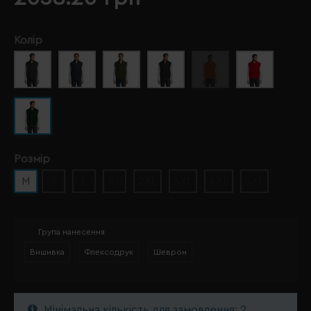
Колір
Розмір
M
S
L
XL
2XL
3XL
4XL
5XL
Група нанесення
Вишивка
Флексодрук
Шеврон
Мінімальна кількість для замовлення: 2