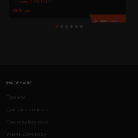
Модель:
01198(SOL’S)
85.12 грн
8
Детальніше...
ІНФОРМАЦІЯ
Про нас
Доставка і оплата
Політика безпеки
Умови договору