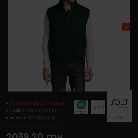
поставка від 2-х тижнів
59000(SOL’S)
МОДЕЛЬ:
SOL’S
59000266M
АРТИКУЛ:
2038.20 грн