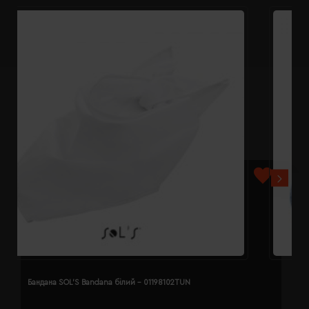
Бандана SOL'S Bandana білий - 01198102TUN
Б