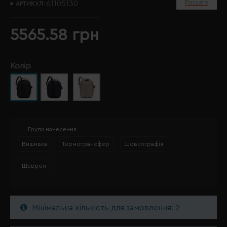
Pacsafe
61105130
АРТИКУЛ:
5565.58 грн
Колір
Група нанесення
Вишивка
Термотрансфер
Шовкографія
Шеврон
Мінімальна кількість для замовлення: 2