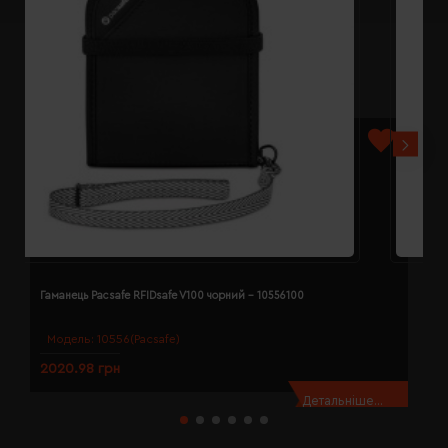
Гаманець Pacsafe RFIDsafe V100 чорний - 10556100
Г
Модель:
10556(Pacsafe)
2020.98 грн
1
Детальніше...