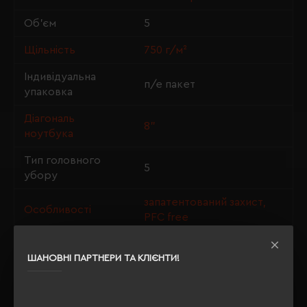
Об'єм
5
Щільність
750 г/м²
Індивідуальна
п/е пакет
упаковка
Діагональ
8"
ноутбука
Тип головного
5
убору
запатентований захист,
Особливості
PFC free
ШАНОВНІ ПАРТНЕРИ ТА КЛІЄНТИ!
ОПИС