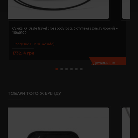
Сумка RFIDsafe travel crossbody bag, 3 ступеня захисту чорний -
С
11040100
р
Модель:
11040(Pacsafe)
1732.14 грн
1
Детальніше...
ТОВАРИ ТОГО Ж БРЕНДУ