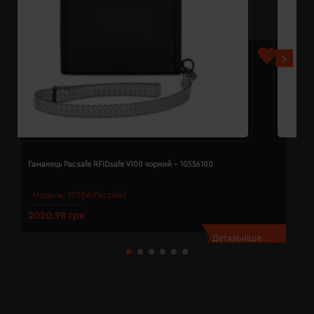
Гаманець Pacsafe RFIDsafe V100 чорний - 10556100
Г
Модель:
10556(Pacsafe)
2020.98 грн
1
Детальніше...