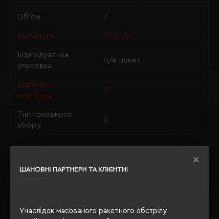
Об'єм
7
Щільність
750 г/м²
Індивідуальна
п/е пакет
упаковка
Діагональ
11"
ноутбука
Тип головного
5
убору
ОПИС
ШАНОВНІ ПАРТНЕРИ ТА КЛІЄНТИ!
ВІДГУКИ
Унаслідок масованого ракетного обстрілу