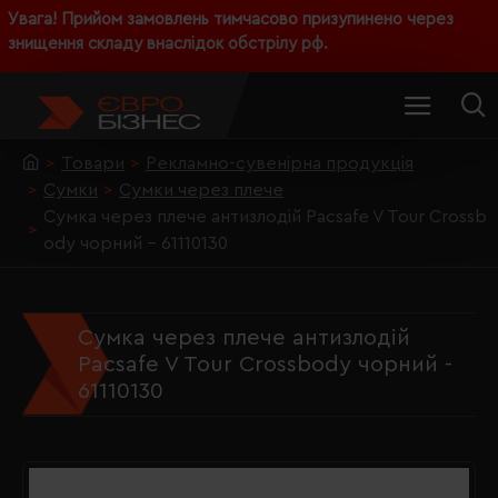
Увага! Прийом замовлень тимчасово призупинено через
знищення складу внаслідок обстрілу рф.
Товари
Рекламно-сувенірна продукція
Сумки
Сумки через плече
Сумка через плече антизлодій Pacsafe V Tour Crossb
ody чорний - 61110130
Сумка через плече антизлодій
Pacsafe V Tour Crossbody чорний -
61110130