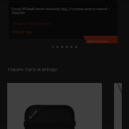
Сумка RFIDsafe travel crossbody bag, 3 ступеня захисту чорний -
С
11040100
р
Модель:
11040(Pacsafe)
1732.14 грн
1
Детальніше...
ТОВАРИ ТОГО Ж БРЕНДУ