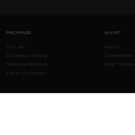
ІНФОРМАЦІЯ
АКАУНТ
Про нас
Акаунт
Доставка і оплата
Замовлення
Політика безпеки
Акції та зни
Умови договору
Copyright © 2020–2026 Євробізнес Україна All Rights Reserved