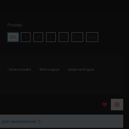
Розмір
2XL
S
M
L
XL
3XL
4XL
р
Шовкографія
Флексодрук
Цифровий друк
ь для замовлення: 2