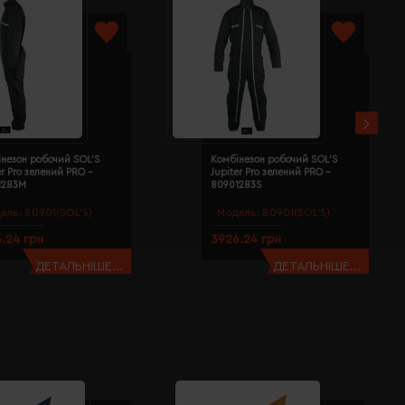
незон робочий SOL'S
Комбінезон робочий SOL'S
er Pro зелений PRO -
Jupiter Pro зелений PRO -
1283M
80901283S
ель:
80901(SOL’S)
Модель:
80901(SOL’S)
.24 грн
3926.24 грн
ДЕТАЛЬНІШЕ...
ДЕТАЛЬНІШЕ...