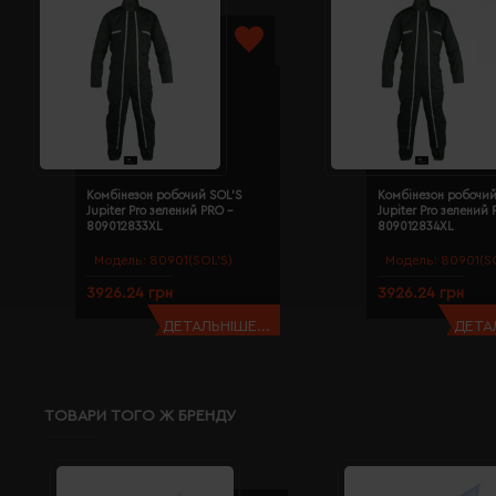
Комбінезон робочий SOL'S
Комбінезон робочий
Jupiter Pro зелений PRO -
Jupiter Pro зелений 
809012833XL
809012834XL
Модель:
80901(SOL’S)
Модель:
80901(SO
3926.24 грн
3926.24 грн
ДЕТАЛЬНІШЕ...
ДЕТАЛ
ТОВАРИ ТОГО Ж БРЕНДУ