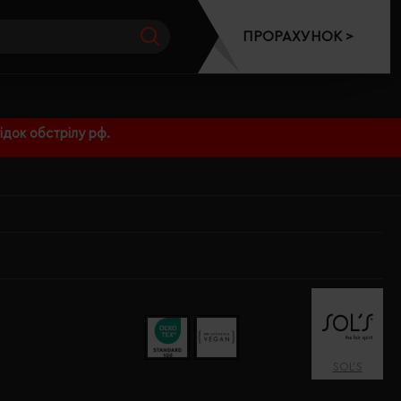
ПРОРАХУНОК >
док обстрілу рф.
SOL’S