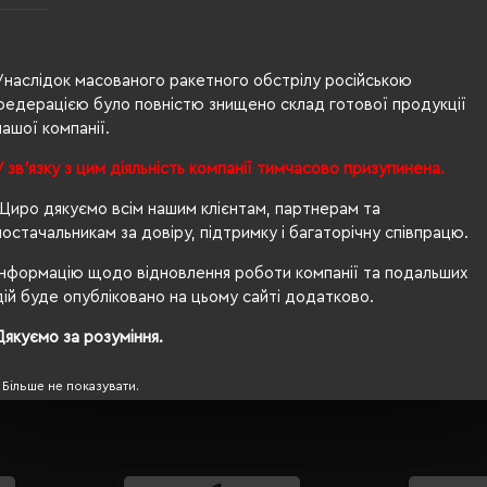
чоловіча
54/56
Унаслідок масованого ракетного обстрілу російською
240 г/м²
федерацією було повністю знищено склад готової продукції
п/е пакет
нашої компанії.
У зв'язку з цим діяльність компанії тимчасово призупинена.
приталений
Щиро дякуємо всім нашим клієнтам, партнерам та
Ні
постачальникам за довіру, підтримку і багаторічну співпрацю.
OEKO-TEX® Standard 100, PETA-Approved Vegan
Інформацію щодо відновлення роботи компанії та подальших
дій буде опубліковано на цьому сайті додатково.
прання при 60
Дякуємо за розуміння.
Більше не показувати.