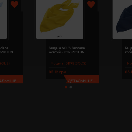
ndana
Бандана SOL'S Bandana
Банд
98220TUN
жовтий - 01198301TUN
коба
SOL’S)
Модель:
01198(SOL’S)
Мо
85.12 грн
85.
АЛЬНІШЕ...
ДЕТАЛЬНІШЕ...