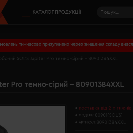
КАТАЛОГ ПРОДУКЦІЇ
амовлень тимчасово призупинено через знищення складу внаслі
бочий SOL'S Jupiter Pro темно-сірий - 80901384XXL
ter Pro темно-сірий - 80901384XXL
поставка від 2-х тижнів
80901(SOL’S)
МОДЕЛЬ:
80901384XXL
АРТИКУЛ: