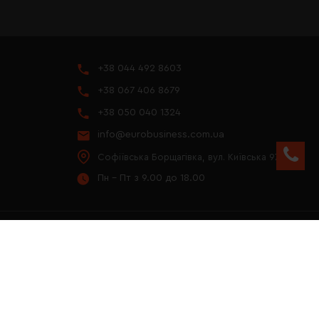
+38 044 492 8603
+38 067 406 8679
+38 050 040 1324
info@eurobusiness.com.ua
Софіївська Борщагівка, вул. Київська 97
Пн - Пт з 9.00 до 18.00
YOUTUBE
ПРЕЗЕНТАЦІЯ 