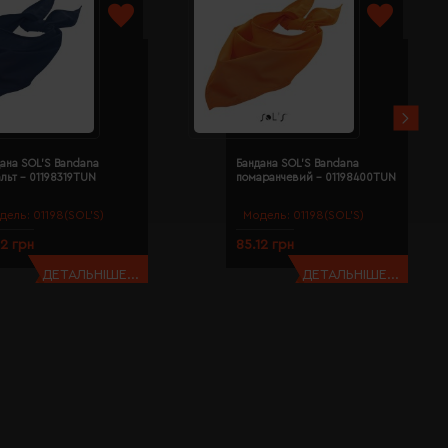
ана SOL'S Bandana
Бандана SOL'S Bandana
льт - 01198319TUN
помаранчевий - 01198400TUN
дель:
01198(SOL’S)
Модель:
01198(SOL’S)
12 грн
85.12 грн
ДЕТАЛЬНІШЕ...
ДЕТАЛЬНІШЕ...