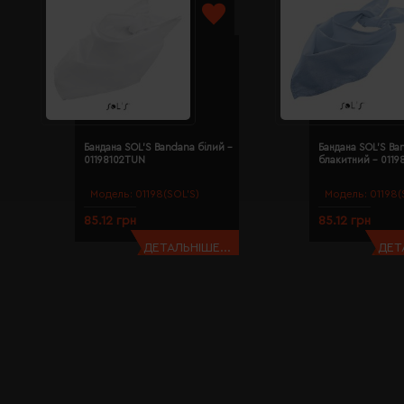
Бандана SOL'S Bandana білий -
Бандана SOL'S Ba
01198102TUN
блакитний - 011
Модель:
01198(SOL’S)
Модель:
01198(
85.12 грн
85.12 грн
ДЕТАЛЬНІШЕ...
ДЕТ