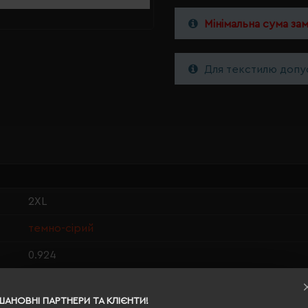
Мінімальна сума за
Для текстилю допус
2XL
темно-сірий
0.924
65% поліестер, 35% бавовна
ШАНОВНІ ПАРТНЕРИ ТА КЛІЄНТИ!