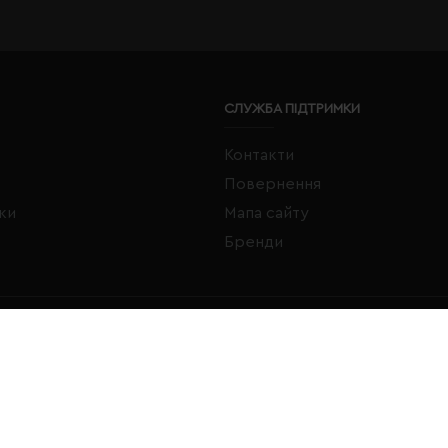
СЛУЖБА ПІДТРИМКИ
Контакти
Повернення
жки
Мапа сайту
Бренди
FACEBOOK
INSTAGRAM