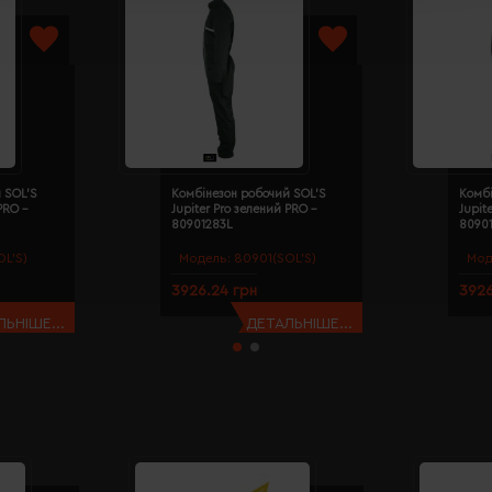
 SOL'S
Комбінезон робочий SOL'S
Комбі
PRO -
Jupiter Pro зелений PRO -
Jupit
80901283L
8090
L’S)
Модель:
80901(SOL’S)
Мод
3926.24 грн
3926
ЬНІШЕ...
ДЕТАЛЬНІШЕ...