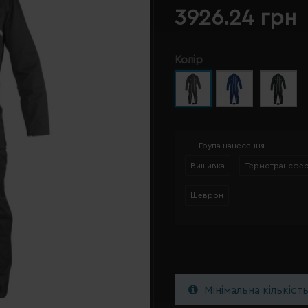
3926.24 грн
Колір
Група нанесення
Вишивка
Термотрансфе
Шеврон
Мінімальна кількіст