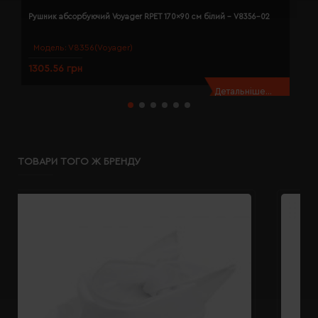
Рушник абсорбуючий Voyager RPET 170x90 см білий - V8356-02
Р
Модель:
V8356(Voyager)
1305.56 грн
1
Детальніше...
ТОВАРИ ТОГО Ж БРЕНДУ