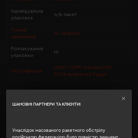
Індивідуальна
п/е пакет
упаковка
Розмір
по запросу
нанесення
Розпакування
Ні
упаковки
OEKO-TEX® Standard 100,
Сертифікація
PETA-Approved Vegan
ОПИС
ШАНОВНІ ПАРТНЕРИ ТА КЛІЄНТИ!
ВІДГУКИ
Унаслідок масованого ракетного обстрілу
російською федерацією було повністю знищено