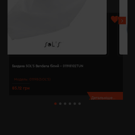
Бандана SOL'S Bandana білий - 01198102TUN
Б
Модель:
01198(SOL’S)
85.12 грн
8
Детальніше...