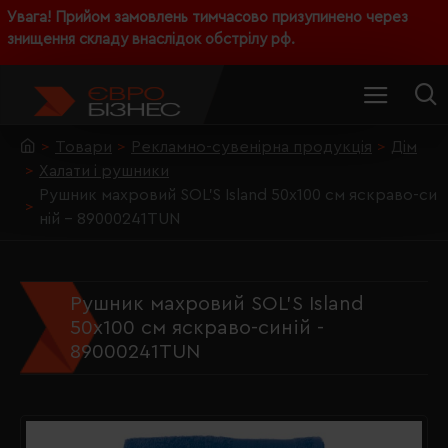
Увага! Прийом замовлень тимчасово призупинено через
знищення складу внаслідок обстрілу рф.
Товари
Рекламно-сувенірна продукція
Дім
Халати і рушники
Рушник махровий SOL'S Island 50х100 см яскраво-си
ній - 89000241TUN
Рушник махровий SOL'S Island
50х100 см яскраво-синій -
89000241TUN