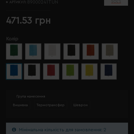
SOL’S
89000241TUN
АРТИКУЛ:
471.53 грн
Колір
Група нанесення
Вишивка
Термотрансфер
Шеврон
Мінімальна кількість для замовлення: 2