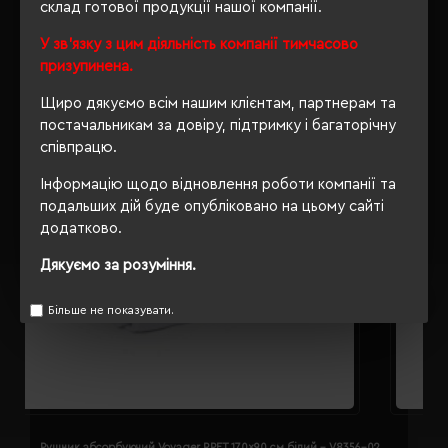
склад готової продукції нашої компанії.
РЕКОМЕНДУЄМО
У зв'язку з цим діяльність компанії тимчасово
призупинена.
Щиро дякуємо всім нашим клієнтам, партнерам та
постачальникам за довіру, підтримку і багаторічну
співпрацю.
Інформацію щодо відновлення роботи компанії та
подальших дій буде опубліковано на цьому сайті
додатково.
Дякуємо за розуміння.
Більше не показувати.
Рушник абсорбуючий Voyager RPET 170x90 см білий - V8356-02
Р