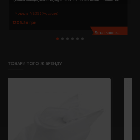
Модель:
V8356(Voyager)
1305.56 грн
1
Детальніше...
ТОВАРИ ТОГО Ж БРЕНДУ