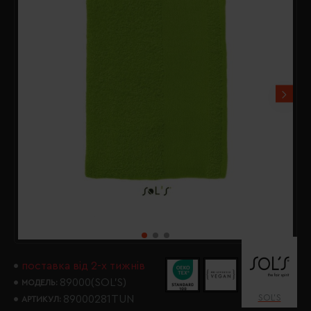
поставка від 2-х тижнів
89000(SOL’S)
МОДЕЛЬ:
SOL’S
89000281TUN
АРТИКУЛ: