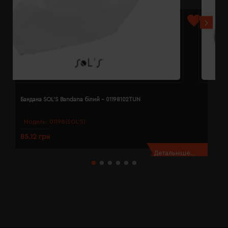
Бандана SOL'S Bandana білий - 01198102TUN
Б
Модель:
01198(SOL’S)
85.12 грн
8
Детальніше...