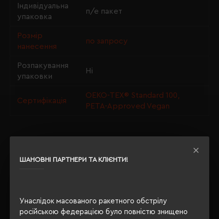
Індивідуальна
п/е пакет
упаковка
Розмір
по запросу
нанесення
Розпакування
Ні
упаковки
OEKO-TEX® Standard 100,
Сертифікація
PETA-Approved Vegan
ОПИС
ШАНОВНІ ПАРТНЕРИ ТА КЛІЄНТИ!
ВІДГУКИ
Унаслідок масованого ракетного обстрілу
російською федерацією було повністю знищено