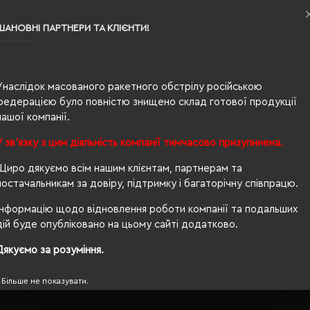
210 г/м²
ШАНОВНІ ПАРТНЕРИ ТА КЛІЄНТИ!
TZÚ
стандартний
Унаслідок масованого ракетного обстрілу російською
тканина
федерацією було повністю знищено склад готової продукції
нашої компанії.
липучка
У зв'язку з цим діяльність компанії тимчасово призупинена.
6-клинка
Щиро дякуємо всім нашим клієнтам, партнерам та
вишивка
постачальникам за довіру, підтримку і багаторічну співпрацю.
56-58 см
Інформацію щодо відновлення роботи компанії та подальших
дій буде опубліковано на цьому сайті додатково.
вигнутий
Дякуємо за розуміння.
швидке висихання
Більше не показувати.