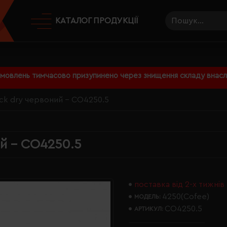
КАТАЛОГ ПРОДУКЦІЇ
амовлень тимчасово призупинено через знищення складу внаслі
ck dry червоний - CO4250.5
ий - CO4250.5
поставка від 2-х тижнів
4250(Cofee)
МОДЕЛЬ:
CO4250.5
АРТИКУЛ: