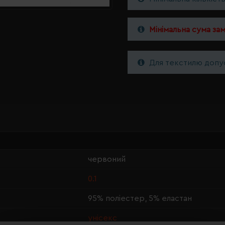
Мінімальна сума за
Для текстилю допус
червоний
0.1
95% поліестер, 5% еластан
унісекс