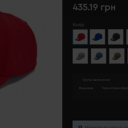
435.19 грн
Колір
Група нанесення
Вишивка
Термотрансфе
Мінімальна кількіст