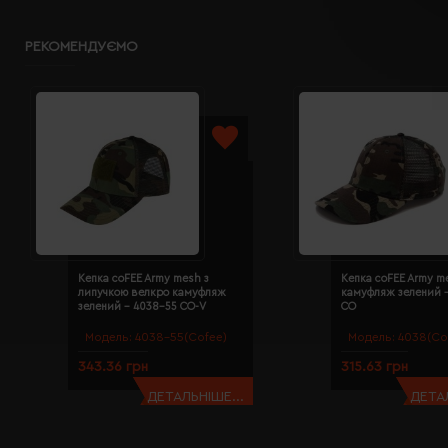
РЕКОМЕНДУЄМО
Кепка coFEE Army mesh з
Кепка coFEE Army m
липучкою велкро камуфляж
камуфляж зелений 
зелений - 4038-55 CO-V
CO
Модель:
4038-55(Cofee)
Модель:
4038(Co
343.36 грн
315.63 грн
ДЕТАЛЬНІШЕ...
ДЕТАЛ