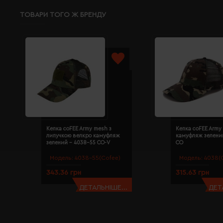
ТОВАРИ ТОГО Ж БРЕНДУ
Кепка coFEE Army mesh з
Кепка coFEE Army
липучкою велкро камуфляж
камуфляж зелени
зелений - 4038-55 CO-V
CO
Модель:
4038-55(Cofee)
Модель:
4038(
343.36 грн
315.63 грн
ДЕТАЛЬНІШЕ...
ДЕТ