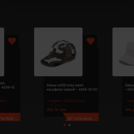
esh
Кепка coFEE Army mesh
Кепка
- 4038-55
камуфляж чорний - 4038-53 CO
- 402
fee)
Модель:
4038(Cofee)
Мод
312.76 грн
166.
ЬНІШЕ...
ДЕТАЛЬНІШЕ...