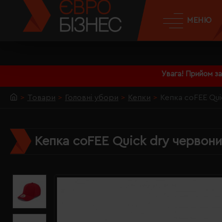
МЕНЮ
Увага! Прийом з
Товари
Головні убори
Кепки
Кепка coFEE Qui
Кепка coFEE Quick dry червон