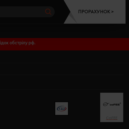
ПРОРАХУНОК >
док обстрілу рф.
CoFEE