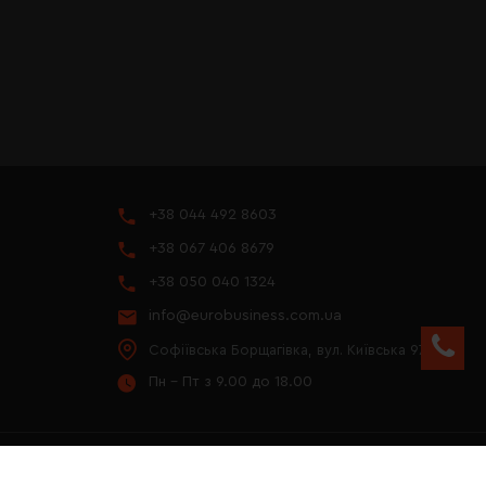
+38 044 492 8603
+38 067 406 8679
+38 050 040 1324
info@eurobusiness.com.ua
Софіївська Борщагівка, вул. Київська 97
Пн - Пт з 9.00 до 18.00