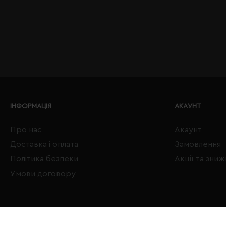
ІНФОРМАЦІЯ
АКАУНТ
Про нас
Акаунт
Доставка і оплата
Замовлення
Політика безпеки
Акції та зни
Умови договору
Copyright © 2020–2026 Євробізнес Україна All Rights Reserved