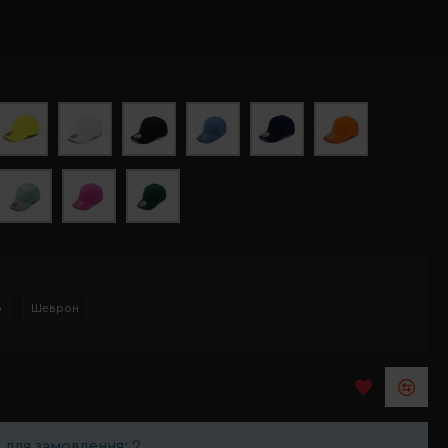
р
Шеврон
ь для замовлення: 2