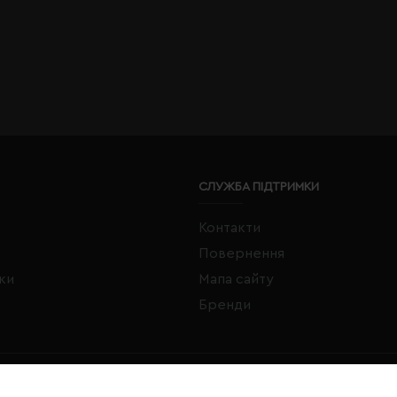
СЛУЖБА ПІДТРИМКИ
Контакти
Повернення
жки
Мапа сайту
Бренди