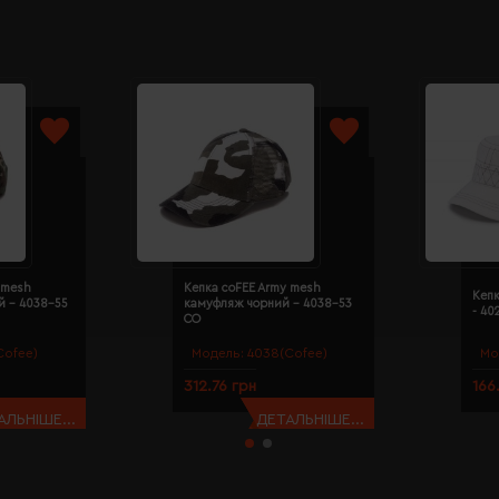
 mesh
Кепка coFEE Army mesh
Кепк
й - 4038-55
камуфляж чорний - 4038-53
- 40
CO
Cofee)
Модель:
4038(Cofee)
Мо
312.76 грн
166
АЛЬНІШЕ...
ДЕТАЛЬНІШЕ...