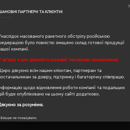
210 г/м²
ШАНОВНІ ПАРТНЕРИ ТА КЛІЄНТИ!
TZÚ
стандартний
Унаслідок масованого ракетного обстрілу російською
тканина
федерацією було повністю знищено склад готової продукції
нашої компанії.
липучка
У зв'язку з цим діяльність компанії тимчасово призупинена.
6-клинка
Щиро дякуємо всім нашим клієнтам, партнерам та
вишивка
постачальникам за довіру, підтримку і багаторічну співпрацю.
56-58 см
Інформацію щодо відновлення роботи компанії та подальших
дій буде опубліковано на цьому сайті додатково.
вигнутий
Дякуємо за розуміння.
швидке висихання
Більше не показувати.