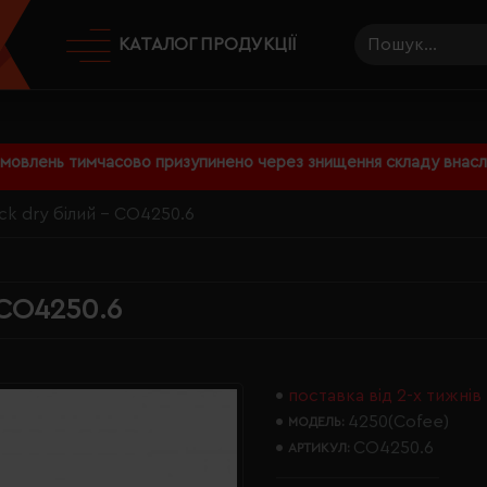
КАТАЛОГ ПРОДУКЦІЇ
амовлень тимчасово призупинено через знищення складу внаслі
ck dry білий - CO4250.6
 CO4250.6
поставка від 2-х тижнів
4250(Cofee)
МОДЕЛЬ:
CO4250.6
АРТИКУЛ: