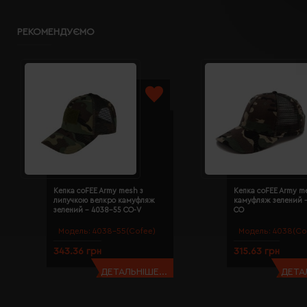
РЕКОМЕНДУЄМО
Кепка coFEE Army mesh з
Кепка coFEE Army m
липучкою велкро камуфляж
камуфляж зелений 
зелений - 4038-55 CO-V
CO
Модель:
4038-55(Cofee)
Модель:
4038(Co
343.36 грн
315.63 грн
ДЕТАЛЬНІШЕ...
ДЕТАЛ