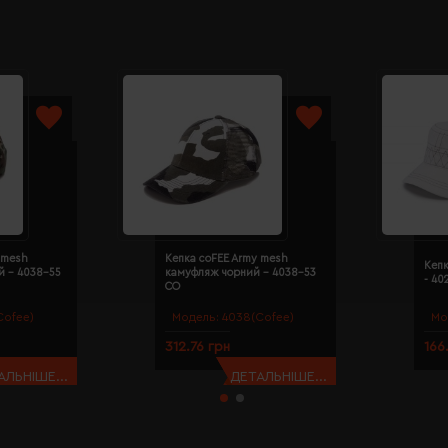
 mesh
Кепка coFEE Army mesh
Кепк
й - 4038-55
камуфляж чорний - 4038-53
- 40
CO
Cofee)
Модель:
4038(Cofee)
Мо
312.76 грн
166
АЛЬНІШЕ...
ДЕТАЛЬНІШЕ...