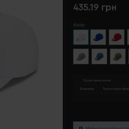
435.19 грн
Колір
Група нанесення
Вишивка
Термотрансфе
Мінімальна кількіст