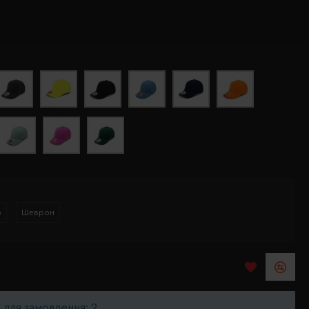
р
Шеврон
ь для замовлення: 2