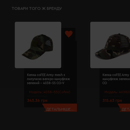
ТОВАРИ ТОГО Ж БРЕНДУ
Кепка coFEE Army mesh з
Кепка coFEE Army
липучкою велкро камуфляж
камуфляж зелени
зелений - 4038-55 CO-V
CO
Модель:
4038-55(Cofee)
Модель:
4038(
343.36 грн
315.63 грн
ДЕТАЛЬНІШЕ...
ДЕТ