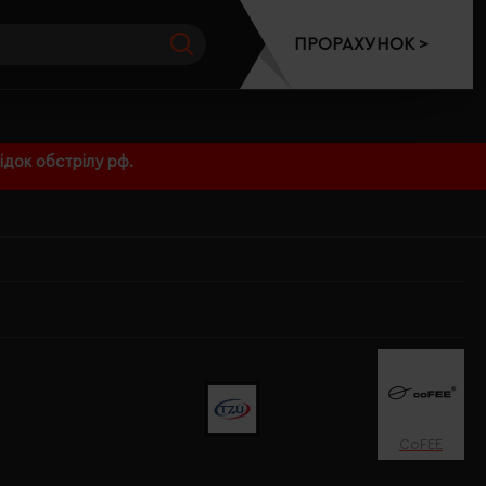
ПРОРАХУНОК >
док обстрілу рф.
CoFEE