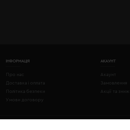
ІНФОРМАЦІЯ
АКАУНТ
Про нас
Акаунт
Доставка і оплата
Замовлення
Політика безпеки
Акції та зни
Умови договору
Copyright © 2020–2026 Євробізнес Україна All Rights Reserved