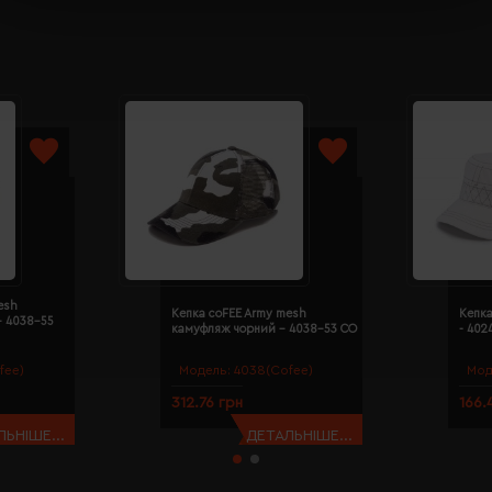
esh
Кепка coFEE Army mesh
Кепка
- 4038-55
камуфляж чорний - 4038-53 CO
- 402
fee)
Модель:
4038(Cofee)
Мод
312.76 грн
166.
ЬНІШЕ...
ДЕТАЛЬНІШЕ...