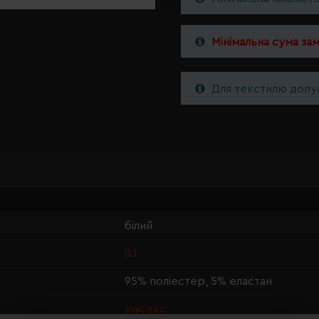
Мінімальна сума за
Для текстилю допус
білий
0.1
95% поліестер, 5% еластан
унісекс