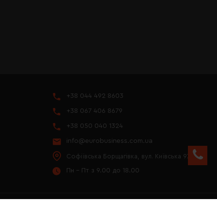
+38 044 492 8603
+38 067 406 8679
+38 050 040 1324
info@eurobusiness.com.ua
Софіївська Борщагівка, вул. Київська 97
Пн - Пт з 9.00 до 18.00