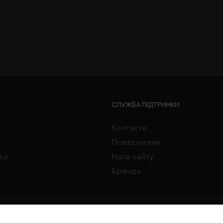
СЛУЖБА ПІДТРИМКИ
Контакти
Повернення
жки
Мапа сайту
Бренди