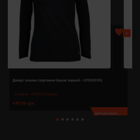
Джерсі жіноче спортивне Geyser чорний - G11050900L
Д
Модель:
G11050(Geyser)
4191.16 грн
4
Детальніше...