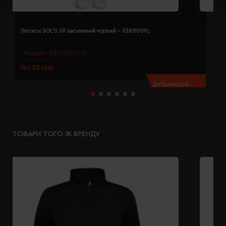
Легінси SOL'S Jill насичений чорний - 03819309L
Л
Модель:
03819(SOL’S)
761.33 грн
7
Детальніше...
ТОВАРИ ТОГО Ж БРЕНДУ