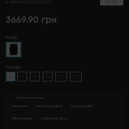
Geyser
G11048900L
АРТИКУЛ:
3669.90 грн
Колір
Розмір
L
S
M
XL
2XL
3XL
Група нанесення
Вишивка
Термотрансфер
Шовкографія
Флексодрук
Цифровий друк