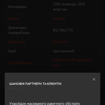
75% поліамід, 25%
Матеріали
еластан
Стать
жіноча
Довжина/
82/106/170
Напівобхват
Щільність
250 г/м²
Крій
приталений
OEKO-TEX® Standard
Сертифікація
100
ШАНОВНІ ПАРТНЕРИ ТА КЛІЄНТИ!
ОПИС
ВІДГУКИ
Унаслідок масованого ракетного обстрілу