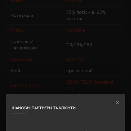
Колір
чорний
75% поліамід, 25%
Матеріали
еластан
Стать
чоловіча
Довжина/
110/124/182
Напівобхват
Щільність
250 г/м²
Крій
приталений
OEKO-TEX® Standard
Сертифікація
100
ШАНОВНІ ПАРТНЕРИ ТА КЛІЄНТИ!
ОПИС
ВІДГУКИ