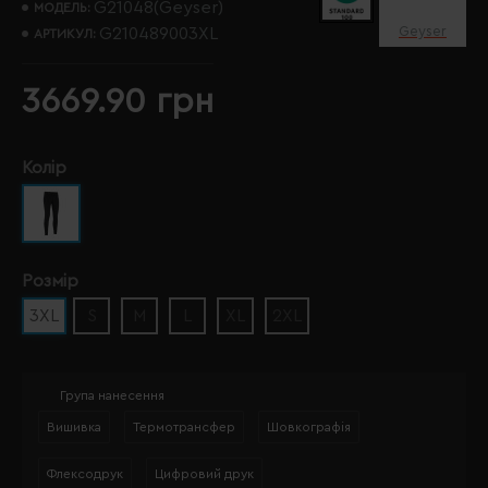
G21048(Geyser)
МОДЕЛЬ:
Geyser
G210489003XL
АРТИКУЛ:
3669.90 грн
Колір
Розмір
3XL
S
M
L
XL
2XL
Група нанесення
Вишивка
Термотрансфер
Шовкографія
Флексодрук
Цифровий друк