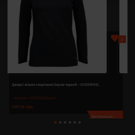
Джерсі жіноче спортивне Geyser чорний - G11050900L
Д
Модель:
G11050(Geyser)
4191.16 грн
4
Детальніше...