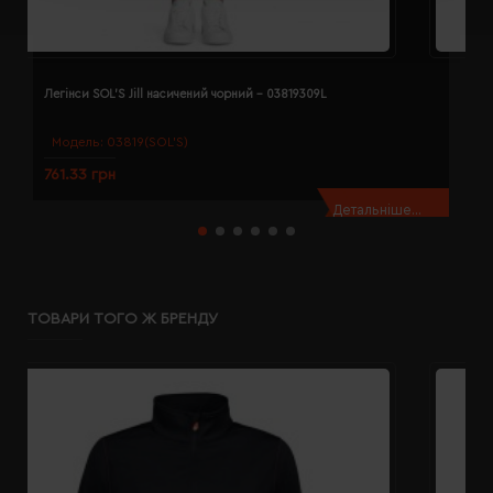
Легінси SOL'S Jill насичений чорний - 03819309L
Л
Модель:
03819(SOL’S)
761.33 грн
7
Детальніше...
ТОВАРИ ТОГО Ж БРЕНДУ