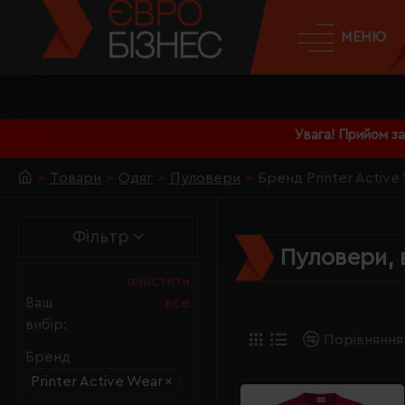
МЕНЮ
Увага! Прийом з
Товари
Одяг
Пуловери
Бренд Printer Active
Фільтр
Пуловери, 
очистити
Ваш
все
вибір:
Порівняння
Бренд
Printer Active Wear
×