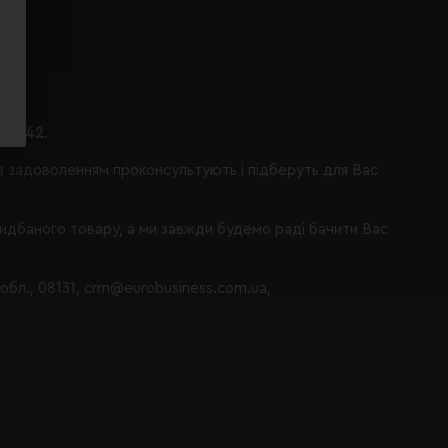
ося 42
.
із задоволенням проконсультують і підберуть для Вас
ридбаного товару, а ми завжди будемо раді бачити Вас
 обл., 08131, crm@eurobusiness.com.ua,