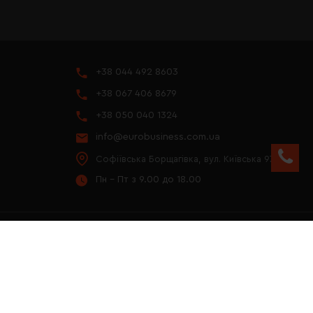
+38 044 492 8603
+38 067 406 8679
+38 050 040 1324
info@eurobusiness.com.ua
Софіївська Борщагівка, вул. Київська 97
Пн - Пт з 9.00 до 18.00
YOUTUBE
ПРЕЗЕНТАЦІЯ 