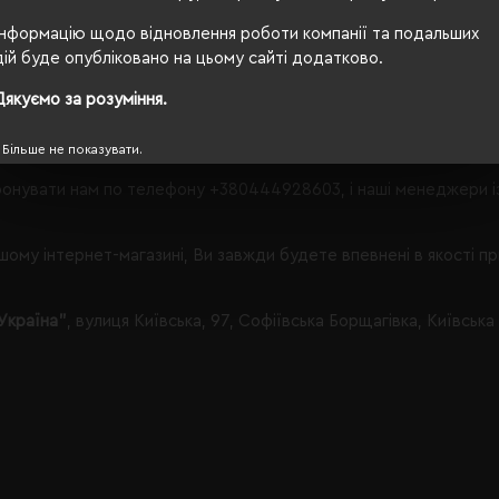
Інформацію щодо відновлення роботи компанії та подальших
 що Вам запропонувати в категорії Пуловери.
дій буде опубліковано на цьому сайті додатково.
Дякуємо за розуміння.
Active Wear;
 з таким набором параметрів, кількість даного товару
залишил
Більше не показувати.
онувати нам по телефону
+380444928603
, і наші менеджери 
ому інтернет-магазині, Ви завжди будете впевнені в якості п
Україна"
, вулиця Київська, 97, Софіївська Борщагівка, Київська