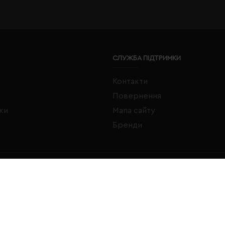
СЛУЖБА ПІДТРИМКИ
Контакти
Повернення
жки
Мапа сайту
Бренди
FACEBOOK
INSTAGRAM