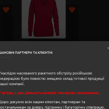
Пуловер жіночий Printer Forehand
2501400S
червоний - 2262502400XS
ШАНОВНІ ПАРТНЕРИ ТА КЛІЄНТИ!
Кількість кольорів:
3
r
Модель:
2262502(Printer
Essentials)
Унаслідок масованого ракетного обстрілу російською
2363.39 грн
федерацією було повністю знищено склад готової продукції
ІШЕ...
ДЕТАЛЬНІШЕ...
нашої компанії.
сторінок)
У зв'язку з цим діяльність компанії тимчасово призупинена.
ter Active Wear; оптом?
Щиро дякуємо всім нашим клієнтам, партнерам та
ке питання, то Ви правильно вибрали
Євробізнес Україна
- наш 
постачальникам за довіру, підтримку і багаторічну співпрацю.