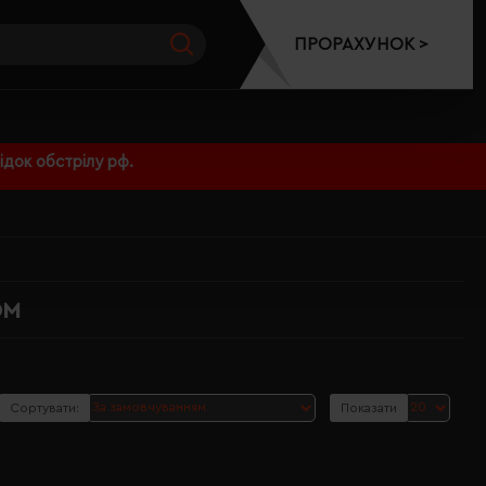
ПРОРАХУНОК >
док обстрілу рф.
ом
Сортувати:
Показати