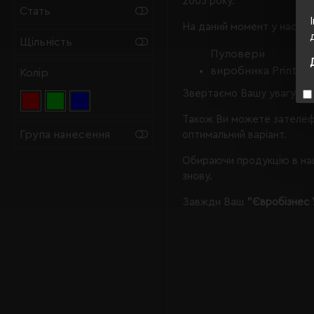
2003 року.
Стать
На даний момент у нас є,
Щільність
Пуловери
виробника Printer 
Колір
Звертаємо Вашу увагу, що
Також Ви можете зателеф
Група нанесення
оптимальний варіант.
Обираючи продукцію в наш
знову.
Завжди Ваш
"Євробізнес 