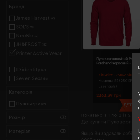
Бренд
James Harvest
(60)
SOL’S
(98)
NeoBlu
(52)
JH&FROST
(112)
Printer Active Wear
Пуловер чоловічий Printer
Forehand червоний - 226
ID identity
(47)
Кількість кольорів:
3
Seven Seas
(84)
Модель:
2262501(Printe
Essentials)
Категорія
2363.39 грн
Пуловери
ДЕТАЛЬН
(42)
Показано з 1 по 2 із 2 (1 
Розмір
Де купити Пуловери Prin
Матеріал
Якщо Ви задавали собі та