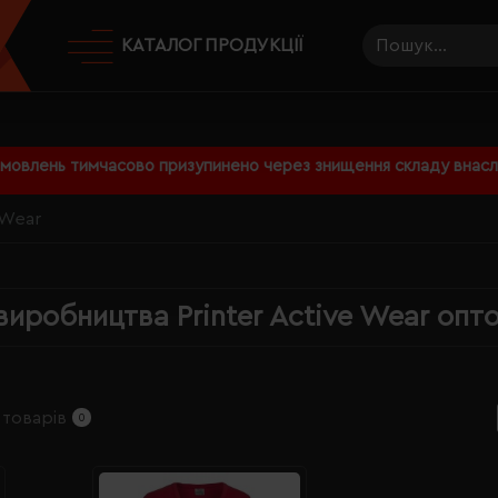
КАТАЛОГ ПРОДУКЦІЇ
амовлень тимчасово призупинено через знищення складу внаслі
 Wear
виробництва Printer Active Wear опт
 товарів
0