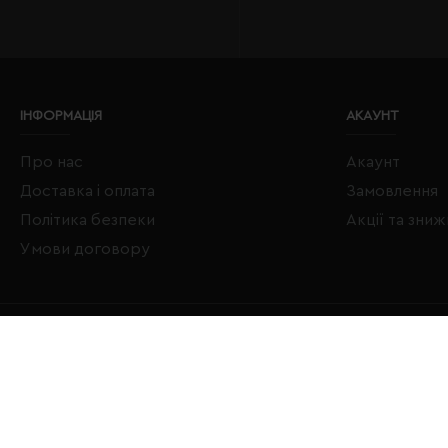
ІНФОРМАЦІЯ
АКАУНТ
Про нас
Акаунт
Доставка і оплата
Замовлення
Політика безпеки
Акції та зни
Умови договору
Copyright © 2020–2026 Євробізнес Україна All Rights Reserved