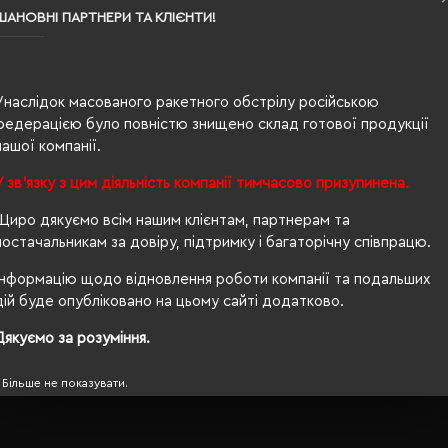
XS
ШАНОВНІ ПАРТНЕРИ ТА КЛІЄНТИ!
рожевий меланж
0.108
Унаслідок масованого ракетного обстрілу російською
60% бавовна, 40% поліестер
федерацією було повністю знищено склад готової продукції
нашої компанії.
чоловіча
У зв'язку з цим діяльність компанії тимчасово призупинена.
66/45
Щиро дякуємо всім нашим клієнтам, партнерам та
150 г/м²
постачальникам за довіру, підтримку і багаторічну співпрацю.
приталений
Інформацію щодо відновлення роботи компанії та подальших
дій буде опубліковано на цьому сайті додатково.
OEKO-TEX® Standard 100, PETA-Approved Vegan
Дякуємо за розуміння.
Більше не показувати.