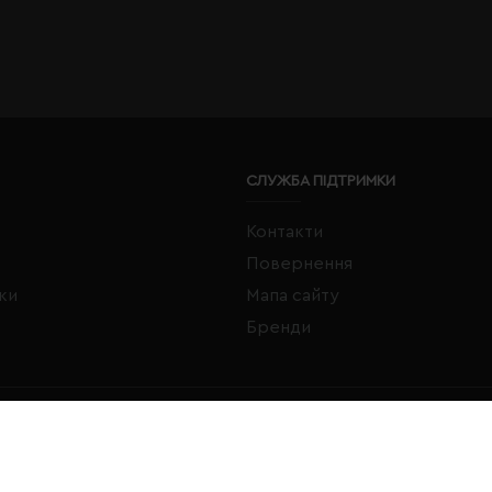
СЛУЖБА ПІДТРИМКИ
Контакти
Повернення
жки
Мапа сайту
Бренди