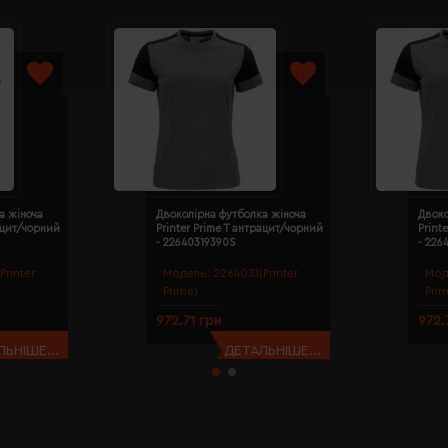
а жіноча
Двоколірна футболка жіноча
Двоко
рацит/чорний
Printer Prime T антрацит/чорний
Print
- 22640319390S
- 226
Printer
Модель:
2264031(Printer
Мод
Prime)
Pri
972.71 грн
972.
ЬНІШЕ...
ДЕТАЛЬНІШЕ...