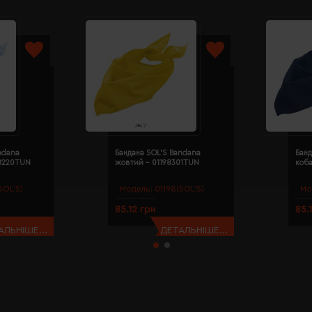
ndana
Бандана SOL'S Bandana
Банд
98220TUN
жовтий - 01198301TUN
коба
SOL’S)
Модель:
01198(SOL’S)
Мо
85.12 грн
85.
АЛЬНІШЕ...
ДЕТАЛЬНІШЕ...