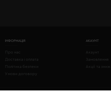
ІНФОРМАЦІЯ
АКАУНТ
Про нас
Акаунт
Доставка і оплата
Замовлення
Політика безпеки
Акції та зни
Умови договору
Copyright © 2020–2026 Євробізнес Україна All Rights Reserved