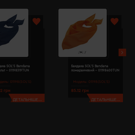
ана SOL'S Bandana
Бандана SOL'S Bandana
льт - 01198319TUN
помаранчевий - 01198400TUN
дель:
01198(SOL’S)
Модель:
01198(SOL’S)
12 грн
85.12 грн
ДЕТАЛЬНІШЕ...
ДЕТАЛЬНІШЕ...