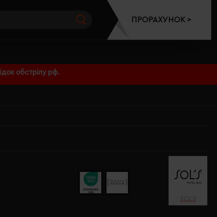
ПРОРАХУНОК >
док обстрілу рф.
SOL’S