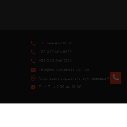
+38 044 492 8603
+38 067 406 8679
+38 050 040 1324
info@eurobusiness.com.ua
Софіївська Борщагівка, вул. Київська 97
Пн - Пт з 9.00 до 18.00