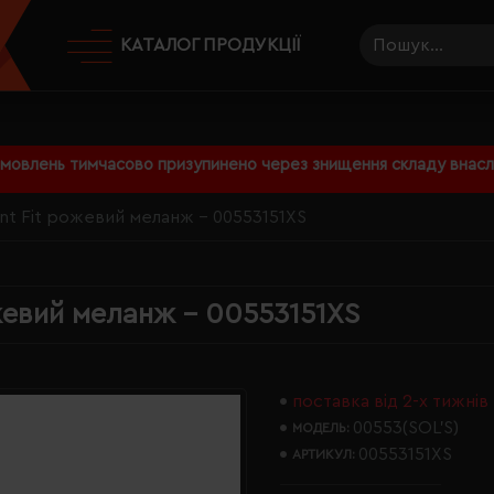
КАТАЛОГ ПРОДУКЦІЇ
амовлень тимчасово призупинено через знищення складу внаслі
nt Fit рожевий меланж - 00553151XS
жевий меланж - 00553151XS
поставка від 2-х тижнів
00553(SOL’S)
МОДЕЛЬ:
00553151XS
АРТИКУЛ: