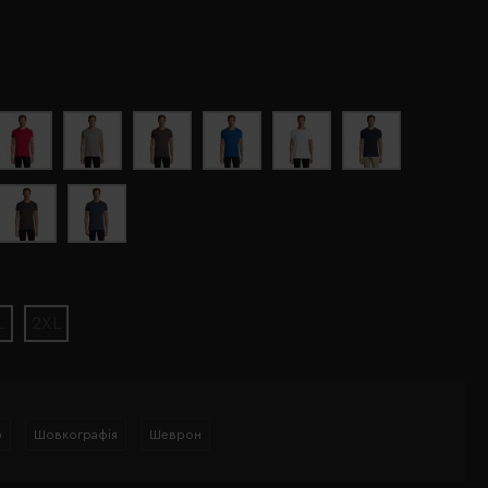
L
2XL
р
Шовкографія
Шеврон