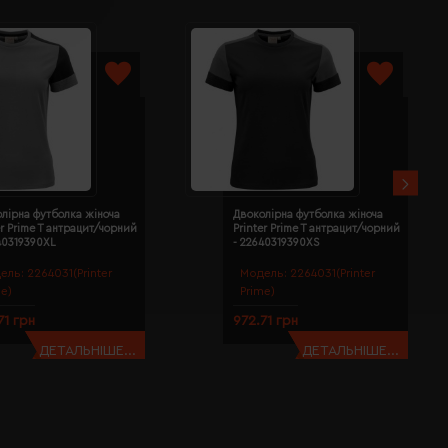
лірна футболка жіноча
Двоколірна футболка жіноча
er Prime T антрацит/чорний
Printer Prime T антрацит/чорний
40319390XL
- 22640319390XS
ель:
2264031(Printer
Модель:
2264031(Printer
me)
Prime)
71 грн
972.71 грн
ДЕТАЛЬНІШЕ...
ДЕТАЛЬНІШЕ...