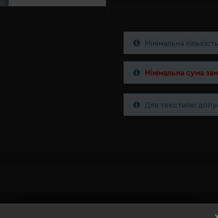
Мінімальна кількіст
Мінімальна сума за
Для текстилю допус