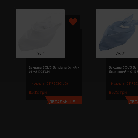
Бандана SOL'S Bandana білий -
Бандана SOL'S Ba
01198102TUN
блакитний - 011
Модель:
01198(SOL’S)
Модель:
01198(
85.12 грн
85.12 грн
ДЕТАЛЬНІШЕ...
ДЕТ