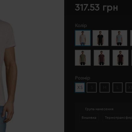
317.53 грн
Колір
Розмір
XS
S
M
L
X
Група нанесення
Вишивка
Термотрансфе