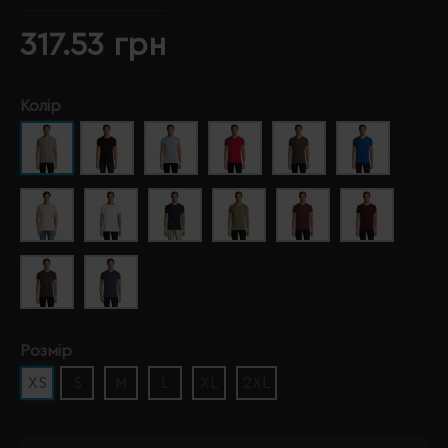
317.53 грн
Колір
Розмір
XS
S
M
L
XL
2XL