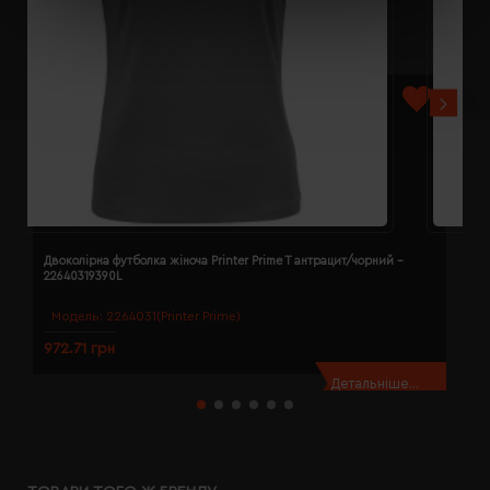
Двоколірна футболка жіноча Printer Prime T антрацит/чорний -
Д
22640319390L
2
Модель:
2264031(Printer Prime)
972.71 грн
9
Детальніше...