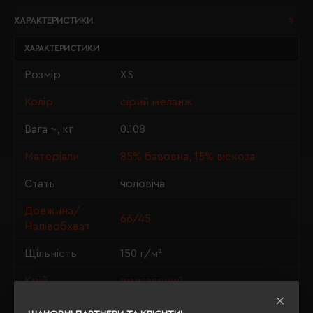
ХАРАКТЕРИСТИКИ
ХАРАКТЕРИСТИКИ
Розмір
XS
Колір
сірий меланж
Вага ~, кг
0.108
Матеріали
85% бавовна, 15% віскоза
Стать
чоловіча
Довжина/
66/45
Напівобхват
Щільність
150 г/м²
Крій
приталений
OEKO-TEX® Standard 100, PETA-