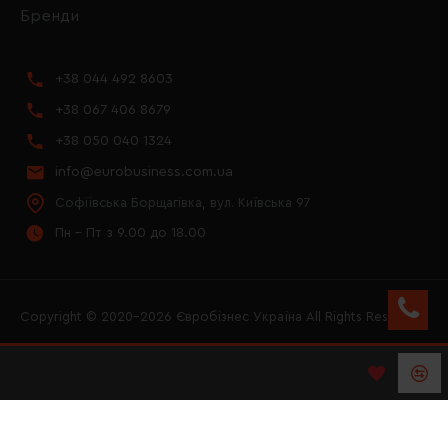
Бренди
+38 044 492 8603
+38 067 406 8679
+38 050 040 1324
info@eurobusiness.com.ua
Софіївська Борщагівка, вул. Київська 97
Пн - Пт з 9.00 до 18.00
Copyright © 2020–2026 Євробізнес Україна All Rights Reserved
FACEBOOK
INSTAGRAM
YOUTUBE
LOGO ЄВРОБІЗНЕС
УКРАЇНА