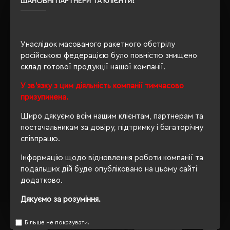
ШАНОВНІ ПАРТНЕРИ ТА КЛІЄНТИ!
Сертифікація
Approved Vegan
Унаслідок масованого ракетного обстрілу
ОПИС
російською федерацією було повністю знищено
склад готової продукції нашої компанії.
ВІДГУКИ
У зв'язку з цим діяльність компанії тимчасово
призупинена.
Щиро дякуємо всім нашим клієнтам, партнерам та
постачальникам за довіру, підтримку і багаторічну
РЕКОМЕНДУЄМО
співпрацю.
Інформацію щодо відновлення роботи компанії та
подальших дій буде опубліковано на цьому сайті
додатково.
Дякуємо за розуміння.
Більше не показувати.