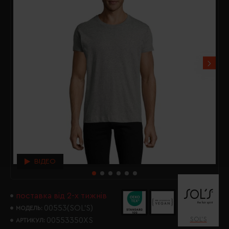
ВІДЕО
поставка від 2-х тижнів
00553(SOL’S)
МОДЕЛЬ:
SOL’S
00553350XS
АРТИКУЛ: