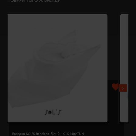
ТОВАРИ ТОГО Ж БРЕНДУ
Бандана SOL'S Bandana білий - 01198102TUN
Б