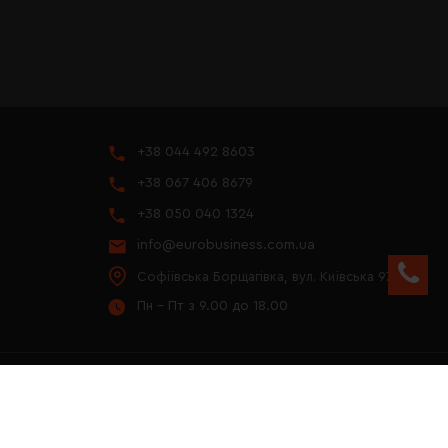
+38 044 492 8603
+38 067 406 8679
+38 050 040 1324
info@eurobusiness.com.ua
Софіївська Борщагівка, вул. Київська 97
Пн - Пт з 9.00 до 18.00