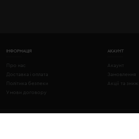
ІНФОРМАЦІЯ
АКАУНТ
Про нас
Акаунт
Доставка і оплата
Замовлення
Політика безпеки
Акції та зни
Умови договору
Copyright © 2020–2026 Євробізнес Україна All Rights Reserved