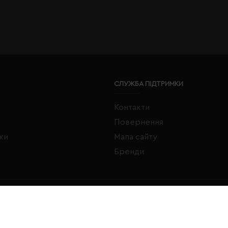
СЛУЖБА ПІДТРИМКИ
Контакти
Повернення
жки
Мапа сайту
Бренди