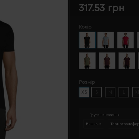
317.53 грн
Колір
Розмір
XS
S
M
L
X
Група нанесення
Вишивка
Термотрансфе