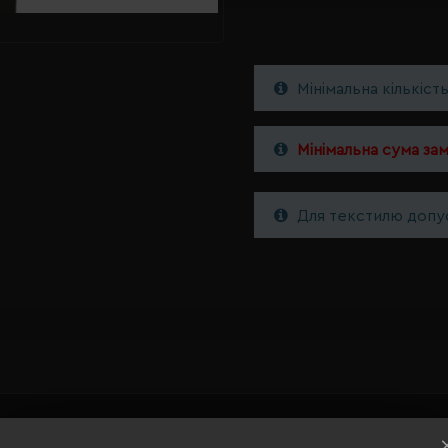
Мінімальна кількіст
Мінімальна сума за
Для текстилю допус