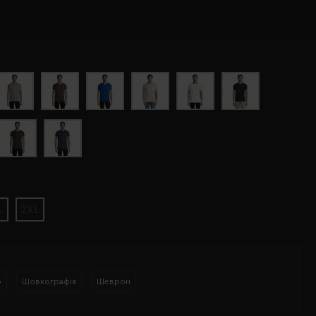
L
2XL
р
Шовкографія
Шеврон