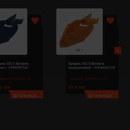
ана SOL'S Bandana
Бандана SOL'S Bandana
льт - 01198319TUN
помаранчевий - 01198400TUN
дель:
01198(SOL’S)
Модель:
01198(SOL’S)
12 грн
85.12 грн
ДЕТАЛЬНІШЕ...
ДЕТАЛЬНІШЕ...