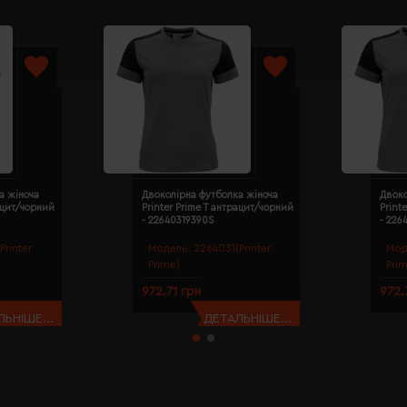
а жіноча
Двоколірна футболка жіноча
Двоко
рацит/чорний
Printer Prime T антрацит/чорний
Print
- 22640319390S
- 226
Printer
Модель:
2264031(Printer
Мод
Prime)
Pri
972.71 грн
972.
ЬНІШЕ...
ДЕТАЛЬНІШЕ...