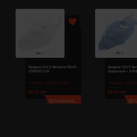
Бандана SOL'S Bandana білий -
Бандана SOL'S Ba
01198102TUN
блакитний - 011
Модель:
01198(SOL’S)
Модель:
01198(
85.12 грн
85.12 грн
ДЕТАЛЬНІШЕ...
ДЕТ