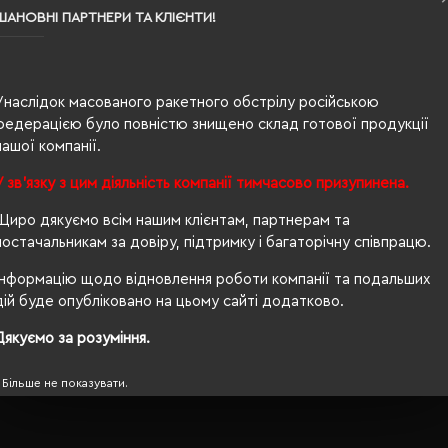
XS
ШАНОВНІ ПАРТНЕРИ ТА КЛІЄНТИ!
насичений чорний
0.108
Унаслідок масованого ракетного обстрілу російською
100% бавовна
федерацією було повністю знищено склад готової продукції
нашої компанії.
чоловіча
У зв'язку з цим діяльність компанії тимчасово призупинена.
66/45
Щиро дякуємо всім нашим клієнтам, партнерам та
150 г/м²
постачальникам за довіру, підтримку і багаторічну співпрацю.
приталений
Інформацію щодо відновлення роботи компанії та подальших
дій буде опубліковано на цьому сайті додатково.
OEKO-TEX® Standard 100, PETA-Approved Vegan
Дякуємо за розуміння.
Більше не показувати.