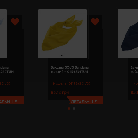
ndana
Бандана SOL'S Bandana
Банд
98220TUN
жовтий - 01198301TUN
коба
SOL’S)
Модель:
01198(SOL’S)
Мо
85.12 грн
85.
АЛЬНІШЕ...
ДЕТАЛЬНІШЕ...