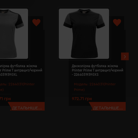
лірна футболка жіноча
Двоколірна футболка жіноча
er Prime T антрацит/чорний
Printer Prime T антрацит/чорний
40319390XL
- 22640319390XS
ель:
2264031(Printer
Модель:
2264031(Printer
me)
Prime)
71 грн
972.71 грн
ДЕТАЛЬНІШЕ...
ДЕТАЛЬНІШЕ...