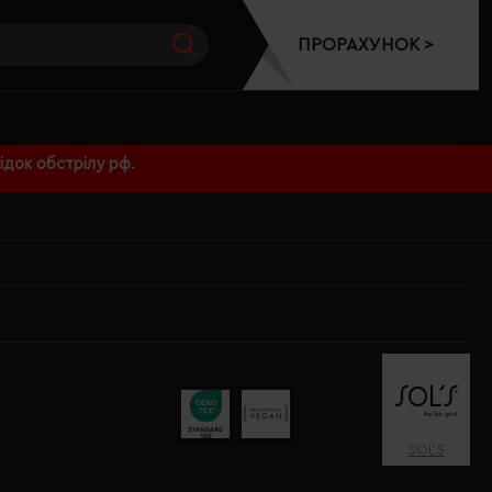
ПРОРАХУНОК >
док обстрілу рф.
SOL’S