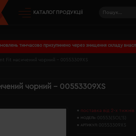
КАТАЛОГ ПРОДУКЦІЇ
амовлень тимчасово призупинено через знищення складу внаслі
nt Fit насичений чорний - 00553309XS
сичений чорний - 00553309XS
поставка від 2-х тижнів
00553(SOL’S)
МОДЕЛЬ:
00553309XS
АРТИКУЛ: