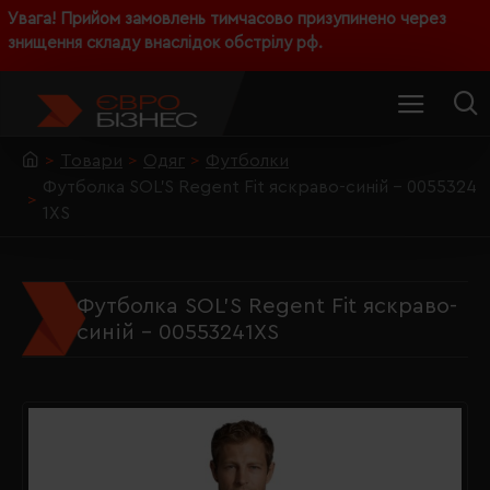
Увага! Прийом замовлень тимчасово призупинено через
знищення складу внаслідок обстрілу рф.
Товари
Одяг
Футболки
Футболка SOL'S Regent Fit яскраво-синій - 0055324
1XS
Футболка SOL'S Regent Fit яскраво-
синій - 00553241XS