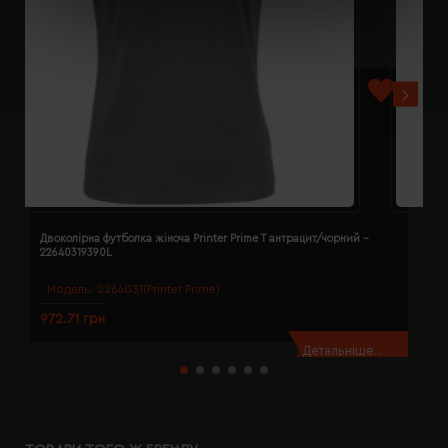
Двоколірна футболка жіноча Printer Prime T антрацит/чорний -
Д
22640319390L
2
Модель:
2264031(Printer Prime)
972.71 грн
9
Детальніше...