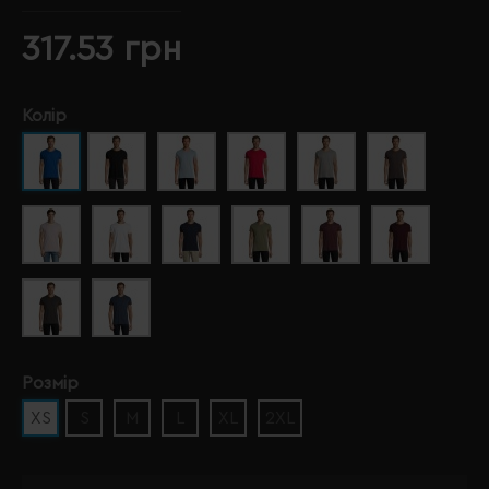
317.53 грн
Колір
Розмір
XS
S
M
L
XL
2XL